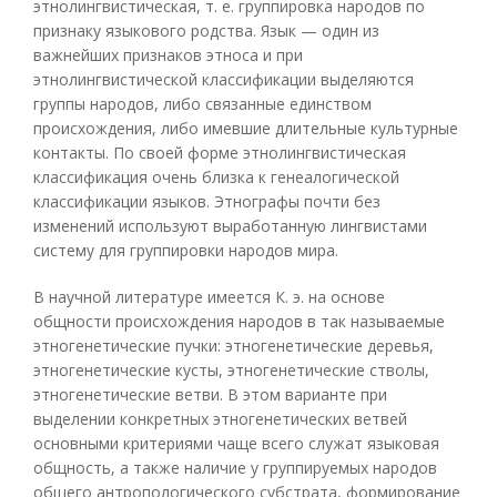
этнолингвистическая, т. е. группировка народов по
признаку языкового родства. Язык — один из
важнейших признаков этноса и при
этнолингвистической классификации выделяются
группы народов, либо связанные единством
происхождения, либо имевшие длительные культурные
контакты. По своей форме этнолингвистическая
классификация очень близка к генеалогической
классификации языков. Этнографы почти без
изменений используют выработанную лингвистами
систему для группировки народов мира.
В научной литературе имеется К. э. на основе
общности происхождения народов в так называемые
этногенетические пучки: этногенетические деревья,
этногенетические кусты, этногенетические стволы,
этногенетические ветви. В этом варианте при
выделении конкретных этногенетических ветвей
основными критериями чаще всего служат языковая
общность, а также наличие у группируемых народов
общего антропологического субстрата, формирование