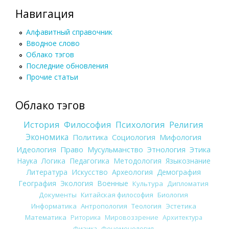
Навигация
Алфавитный справочник
Вводное слово
Облако тэгов
Последние обновления
Прочие статьи
Облако тэгов
История
Философия
Психология
Религия
Экономика
Политика
Социология
Мифология
Идеология
Право
Мусульманство
Этнология
Этика
Наука
Логика
Педагогика
Методология
Языкознание
Литература
Искусство
Археология
Демография
География
Экология
Военные
Культура
Дипломатия
Документы
Китайская философия
Биология
Информатика
Антропология
Теология
Эстетика
Математика
Риторика
Мировоззрение
Архитектура
Физика
Феноменология