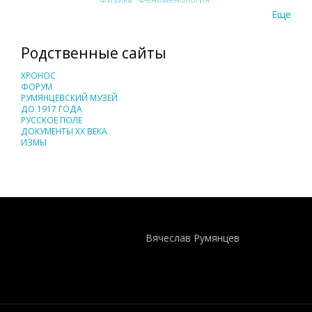
Еще
Родственные сайты
ХРОНОС
ФОРУМ
РУМЯНЦЕВСКИЙ МУЗЕЙ
ДО 1917 ГОДА
РУССКОЕ ПОЛЕ
ДОКУМЕНТЫ XX ВЕКА
ИЗМЫ
Понятия И Категории - Исторический Проект ХРОНОС
WEB-редактор
Вячеслав Румянцев