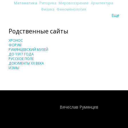
Математика
Риторика
Мировоззрение
Архитектура
Физика
Феноменология
Еще
Родственные сайты
ХРОНОС
ФОРУМ
РУМЯНЦЕВСКИЙ МУЗЕЙ
ДО 1917 ГОДА
РУССКОЕ ПОЛЕ
ДОКУМЕНТЫ XX ВЕКА
ИЗМЫ
Понятия И Категории - Исторический Проект ХРОНОС
WEB-редактор
Вячеслав Румянцев