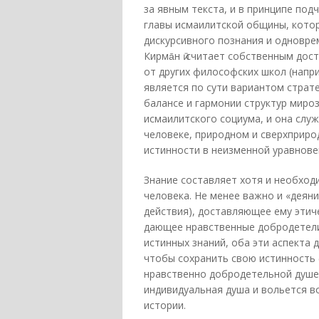
за явным текста, и в принципе под
главы исмаилитской общины, кото
дискурсивного познания и одновре
Кирма̄н ӣ считает собственным до
от других философских школ (наприм
является по сути вариантом страт
балансе и гармонии структур миро
исмаилитского социума, и она слу
человеке, природном и сверхприро
истинности в неизменной уравнове
Знание составляет хотя и необход
человека. Не менее важно и «дея
действия), доставляющее ему этич
дающее нравственные добродетели
истинных знаний, оба эти аспекта
чтобы сохранить свою истинность 
нравственно добродетельной душе 
индивидуальная душа и вольется в
истории.