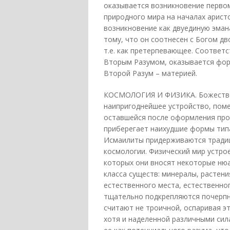
оказывается возникновение перво
природного мира на началах арист
возникновение как двуединую эма
тому, что он соотнесен с Богом двоя
т.е. как претерпевающее. Соответ
Вторым Разумом, оказывается форм
Второй Разум – материей.
КОСМОЛОГИЯ И ФИЗИКА. Божествен
наипригоднейшее устройство, пом
оставшейся после оформления проч
приберегает наихудшие формы типа
Исмаилиты придерживаются традиц
космологии. Физический мир устро
которых они вносят некоторые нюа
класса существ: минералы, растен
естественного места, естественно
тщательно подкрепляются почерпн
считают не троичной, оспаривая э
хотя и наделенной различными сил