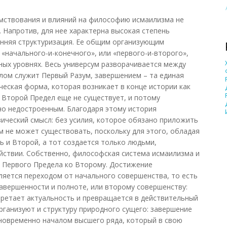
мствования и влияний на философию исмаилизма не
 Напротив, для нее характерна высокая степень
енняя структуризация. Ее общим организующим
«начального-и-конечного», или «первого-и-второго»,
ных уровнях. Весь универсум разворачивается между
лом служит Первый Разум, завершением – та единая
ская форма, которая возникает в конце истории как
 Второй Предел еще не существует, и потому
но недостроенным. Благодаря этому история
ческий смысл: без усилия, которое обязано приложить
м не может существовать, поскольку для этого, обладая
 и Второй, а тот создается только людьми,
йствии. Собственно, философская система исмаилизма и
т Первого Предела ко Второму. Достижение
яется переходом от начального совершенства, то есть
завершенности и полноте, или второму совершенству:
бретает актуальность и превращается в действительный
рганизуют и структуру природного сущего: завершение
новременно началом высшего ряда, который в свою