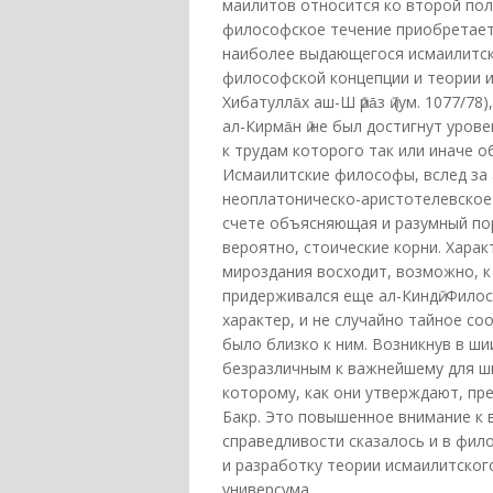
маилитов относится ко второй поло
философское течение приобретает в тр
наиболее выдающегося исмаилитск
философской концепции и теории им
Хибатулла̄х аш-Ш ӣра̄з ӣ (ум. 1077/78),
ал-Кирма̄н ӣ не был достигнут уро
к трудам которого так или иначе 
Исмаилитские философы, вслед за
неоплатоническо-аристотелевское
счете объясняющая и разумный пор
вероятно, стоические корни. Хара
мироздания восходит, возможно, к
придерживался еще ал-Киндӣ. Фило
характер, и не случайно тайное с
было близко к ним. Возникнув в ши
безразличным к важнейшему для ши
которому, как они утверждают, пре
Бакр. Это повышенное внимание к 
справедливости сказалось и в фил
и разработку теории исмаилитског
универсума.