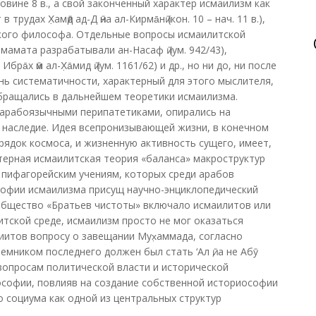
вине 8 в., а свой законченный характер исмаилизм как
удах Х̣амӣд ад-Д ӣна ал-Кирма̄нӣ (кон. 10 – нач. 11 в.),
ого философа. Отдельные вопросы исмаилитской
амата разрабатывали ан-Насаф ӣ (ум. 942/43),
 Ибра̄х ӣм ал-Х̣а̄мид ӣ (ум. 1161/62) и др., но ни до, ни после
вень систематичности, характерный для этого мыслителя,
обращались в дальнейшем теоретики исмаилизма.
 арабоязычными перипатетиками, опирались на
 наследие. Идея всепронизывающей жизни, в конечном
ядок космоса, и жизненную активность сущего, имеет,
ктерная исмаилитская теория «баланса» макроструктур
 пифагорейским учениям, которых среди арабов
софии исмаилизма присущ научно-энциклопедический
ообщество «Братьев чистоты» включало исмаилитов или
итской среде, исмаилизм просто не мог оказаться
итов вопросу о завещании Мух̣аммада, согласно
емником последнего должен был стать ‘Ал ӣ, а не Абӯ
вопросам политической власти и исторической
ософии, повлияв на создание собственной историософии
о социума как одной из центральных структур