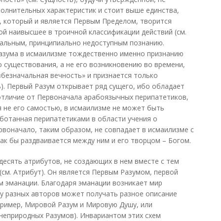
полнительных характеристик и стоит выше единства,
м, который и является Первым Пределом, творится
ой наивысшее в троичной классификации действий (см.
нальным, принципиально недоступным познанию.
азума в исмаилизме тождественно именно признанию
 существования, а не его возникновению во времени,
«безначальная вечность» и признается только
ь). Первый Разум открывает ряд сущего, ибо обладает
 отличие от Первоначала арабоязычных перипатетиков,
 не его самостью, в исмаилизме не может быть
ботанная перипатетиками в области учения о
воначало, таким образом, не совпадает в исмаилизме с
ак бы раздваивается между ним и его творцом – Богом.
есять атрибутов, не создающих в нем вместе с тем
см. Атрибут). Он является Первым Разумом, первой
 эманации. Благодаря эманации возникает мир
у разных авторов может получать разное описание
пример, Мировой Разум и Мировую Душу, или
неприродных Разумов). Инвариантом этих схем