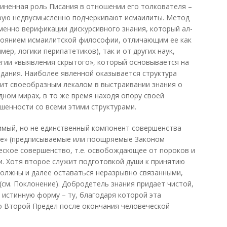
чиненная роль Писания в отношении его толкователя –
рую недвусмысленно подчеркивают исмаилиты. Метод
менно верификации дискурсивного знания, который ал-
стоянием исмаилитской философии, отличающим ее как
ер, логики перипатетиков), так и от других наук,
егии «выявления скрытого», который основывается на
здания. Наиболее явленной оказывается структура
жит своеобразным лекалом в выстраивании знания о
дном мирах, в то же время находя опору своей
шенности со всеми этими структурами.
имый, но не единственный компонент совершенства
ние» (предписываемые или поощряемые Законом
еское совершенство, т.е. освобождающее от пороков и
. Хотя второе служит подготовкой души к принятию
 должны и далее оставаться неразрывно связанными,
(см. Поклонение). Добродетель знания придает чистой,
истинную форму – ту, благодаря которой эта
о Второй Предел после окончания человеческой