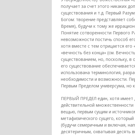
получает за счет этого никаких до
существования и т.д. Первый Разу
Богом: творение представляет соб
Время), будучи к тому же иррацио
Понятие сотворенности Первого Р
невозможности постичь способ его
хотя вместе с тем отрицается его 
«вечность без конца» (см. Вечност
существованием, но, поскольку, в
его существование обеспечивается
использована терминология, разра
необходимости и возможности. Пер
Первым Пределом универсума, но к
ПЕРВЫЙ ПРЕДЕЛ един, хотя имеет д
действительной множественности (
вещью, первым сущим и источником
метафизического сущего, который 
(будучи семеричным и включая, на
десятеричным, охватывая десять в