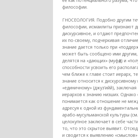
ее как потенциального разума, чт
философии.
ГНОСЕОЛОГИЯ. Подобно другим те
философии, исмаилиты признают дв
дискурсивное, и отдают предпочтен
их по-своему, подчеркивая отличие
знание дается только при «подде
может быть сообщено ими другим, 
делятся на «дающих» (муфӣд) и «пол
способности усвоить его располаг
чем ближе к главе стоит иерарх, 
знание относится к дискурсивному 
«единичному» (джуз’ийй), заключая
иерархов к знанию низших. Однак
понимается как отношение не межд
адресуя к одной из фундаментальн
арабо-мусульманской культуры (см. 
целокупное заключает в себе части
то, что это скрытое выявит. Отсюд
и сводится к выявлению «смыслов» (