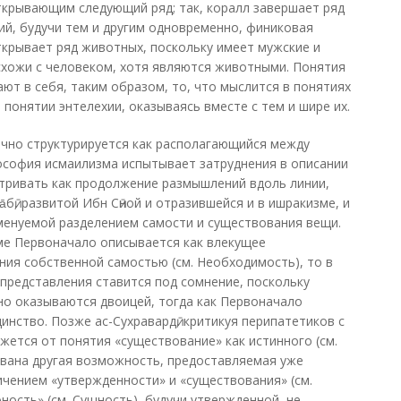
ткрывающим следующий ряд; так, коралл завершает ряд
ий, будучи тем и другим одновременно, финиковая
ткрывает ряд животных, поскольку имеет мужские и
схожи с человеком, хотя являются животными. Понятия
ют в себя, таким образом, то, что мыслится в понятиях
 понятии энтелехии, оказываясь вместе с тем и шире их.
чно структурируется как располагающийся между
софия исмаилизма испытывает затруднения в описании
тривать как продолжение размышлений вдоль линии,
̄бӣ, развитой Ибн Сӣной и отразившейся и в ишракизме, и
именуемой разделением самости и существования вещи.
ме Первоначало описывается как влекущее
ия собственной самостью (см. Необходимость), то в
представления ставится под сомнение, поскольку
о оказываются двоицей, тогда как Первоначало
нство. Позже ас-Сухравардӣ, критикуя перипатетиков с
жется от понятия «существование» как истинного (см.
ована другая возможность, предоставляемая уже
чением «утвержденности» и «существования» (см.
ность» (см. Сущность), будучи утвержденной, не