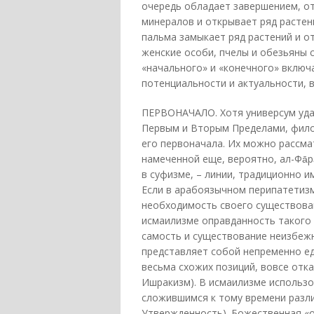
очередь обладает завершением, о
минералов и открывает ряд растен
пальма замыкает ряд растений и о
женские особи, пчелы и обезьяны 
«начального» и «конечного» включа
потенциальности и актуальности, в
ПЕРВОНАЧАЛО. Хотя универсум уда
Первым и Вторым Пределами, фило
его первоначала. Их можно рассма
намеченной еще, вероятно, ал-Фа̄ра
в суфизме, – линии, традиционно 
Если в арабоязычном перипатетиз
необходимость своего существован
исмаилизме оправданность такого 
самость и существование неизбежн
представляет собой непременно еди
весьма схожих позиций, вовсе отка
Ишракизм). В исмаилизме использ
сложившимся к тому времени разли
Утвержденность). Божественная «о