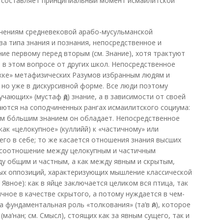
о составляет принципиальный момент исмаилитской
чениям средневековой арабо-мусульманской
а типа знания и познания, непосредственное и
ие первому перед вторым (см. Знание), хотя трактуют
 в этом вопросе от других школ. Непосредственное
ржке» метафизических Разумов избранным людям и
но уже в дискурсивной форме. Все люди поэтому
учающих» (мустаф ӣд) знание, а в зависимости от своей
аются на соподчиненных рангах исмаилитского социума:
тем бóльшим знанием он обладает. Непосредственное
как «целокупное» (куллийй) к «частичному» или
 его в себе; то же касается отношения знания высших
о соотношение между целокупным и частичным
у общим и частным, а как между явным и скрытым,
ых оппозиций, характеризующих мышление классической
Явное): как в яйце заключается целиком вся птица, так
чное в качестве скрытого, а потому нуждается в чем-
а фундаментальная роль «толкования» (та’в ӣл), которое
ма‘нан; см. Смысл), стоящих как за явным сущего, так и