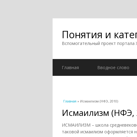
Понятия и кате
Вспомогательный проект портала
Главная
Вводное слово
Вы здесь
Главная
» Исмаилизм (НФЭ, 2010)
Исмаилизм (НФЭ, 
ИСМАИЛИЗМ – школа средневеково
таковой исмаилизм оформляется не