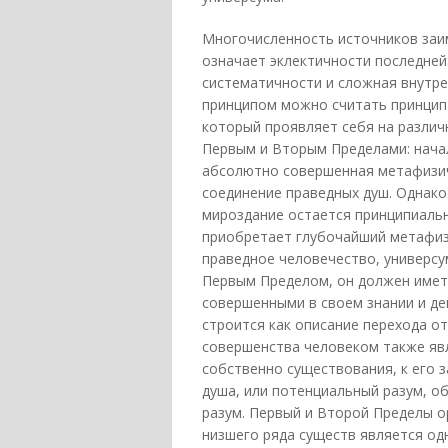
Многочисленность источников заи
означает эклектичности последней.
систематичности и сложная внутр
принципом можно считать принцип 
который проявляет себя на различ
Первым и Вторым Пределами: нача
абсолютно совершенная метафизиче
соединение праведных душ. Однако
мироздание остается принципиаль
приобретает глубочайший метафизи
праведное человечество, универсу
Первым Пределом, он должен иметь
совершенными в своем знании и де
строится как описание перехода о
совершенства человеком также явл
собственно существования, к его 
душа, или потенциальный разум, о
разум. Первый и Второй Пределы о
низшего ряда существ является од