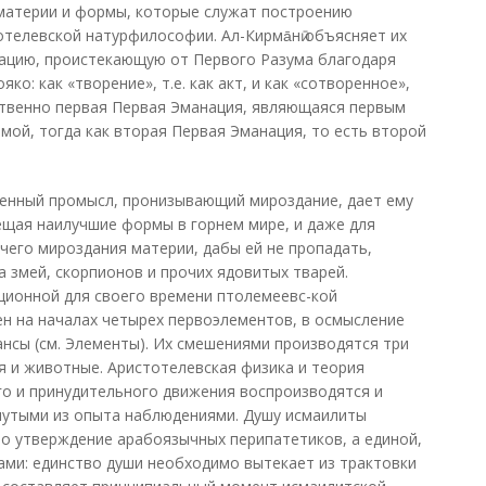
материи и формы, которые служат построению
отелевской натурфилософии. Ал-Кирма̄нӣ объясняет их
нацию, проистекающую от Первого Разума благодаря
ко: как «творение», т.е. как акт, и как «сотворенное»,
ственно первая Первая Эманация, являющаяся первым
ой, тогда как вторая Первая Эманация, то есть второй
ный промысл, пронизывающий мироздание, дает ему
ещая наилучшие формы в горнем мире, и даже для
его мироздания материи, дабы ей не пропадать,
 змей, скорпионов и прочих ядовитых тварей.
ионной для своего времени птолемеевс-кой
ен на началах четырех первоэлементов, в осмысление
нсы (см. Элементы). Их смешениями производятся три
ия и животные. Аристотелевская физика и теория
го и принудительного движения воспроизводятся и
утыми из опыта наблюдениями. Душу исмаилиты
то утверждение арабоязычных перипатетиков, а единой,
ами: единство души необходимо вытекает из трактовки