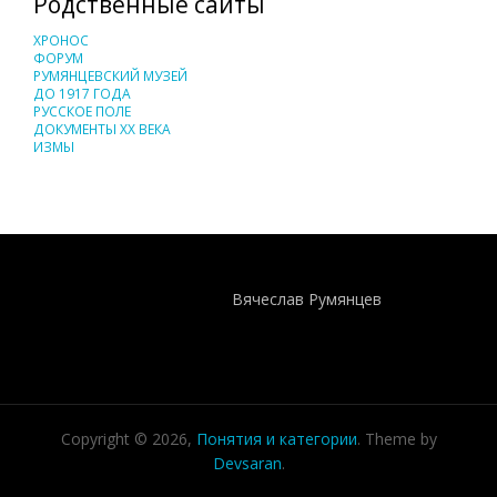
Родственные сайты
ХРОНОС
ФОРУМ
РУМЯНЦЕВСКИЙ МУЗЕЙ
ДО 1917 ГОДА
РУССКОЕ ПОЛЕ
ДОКУМЕНТЫ XX ВЕКА
ИЗМЫ
Понятия И Категории - Исторический Проект ХРОНОС
WEB-редактор
Вячеслав Румянцев
Copyright © 2026,
Понятия и категории
. Theme by
Devsaran
.