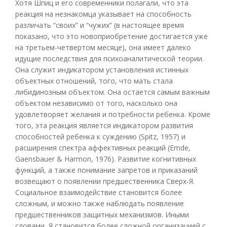
Хотя Шпиц и его современники полагали, что эта
реакция на незнакомца указывает на способность
различать “своих” и “чужих” (в настоящее время
показано, что это новоприобретение достигается уже
на третьем-четвертом месяце), она имеет далеко
идущие последствия для психоаналитической теории.
Она служит индикатором установления истинных
объектных отношений, того, что мать стала
либидинозным объектом. Она остается самым важным
объектом независимо от того, насколько она
удовлетворяет желания и потребности ребенка. Кроме
того, эта реакция является индикатором развития
способностей ребенка к суждению (Spitz, 1957) и
расширения спектра аффективных реакций (Emde,
Gaensbauer & Harmon, 1976). Развитие когнитивных
функций, а также понимание запретов и приказаний
возвещают о появлении предшественника Сверх-Я.
Социальное взаимодействие становится более
сложным, и можно также наблюдать появление
предшественников защитных механизмов. Иными
словами, Я становится более сложной организацией с