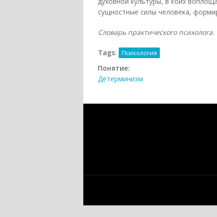
духовной культуры, в коих воплощ
сущностные силы человека, формир
Словарь практического психолога. —
Tags:
Психология
Понятие:
Детерминизм