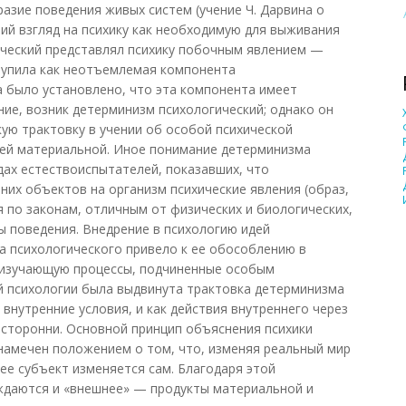
азие поведения живых систем (учение Ч. Дарвина о
ий взгляд на психику как необходимую для выживания
ический представлял психику побочным явлением —
тупила как неотъемлемая компонента
а было установлено, что эта компонента имеет
ие, возник детерминизм психологический; однако он
ую трактовку в учении об особой психической
ей материальной. Иное понимание детерминизма
дах естествоиспытателей, показавших, что
их объектов на организм психические явления (образ,
я по законам, отличным от физических и биологических,
ы поведения. Внедрение в психологию идей
 психологического привело к ее обособлению в
 изучающую процессы, подчиненные особым
й психологии была выдвинута трактовка детерминизма
 внутренние условия, и как действия внутреннего через
сторонни. Основной принцип объяснения психики
намечен положением о том, что, изменяя реальный мир
ее субъект изменяется сам. Благодаря этой
даются и «внешнее» — продукты материальной и