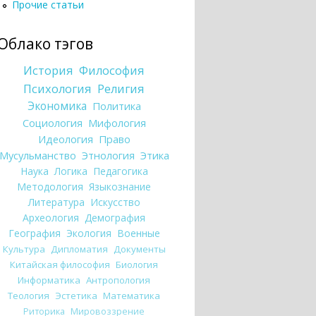
Прочие статьи
Облако тэгов
История
Философия
Психология
Религия
Экономика
Политика
Социология
Мифология
Идеология
Право
Мусульманство
Этнология
Этика
Наука
Логика
Педагогика
Методология
Языкознание
Литература
Искусство
Археология
Демография
География
Экология
Военные
Культура
Дипломатия
Документы
Китайская философия
Биология
Информатика
Антропология
Теология
Эстетика
Математика
Риторика
Мировоззрение