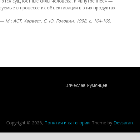
аются сущностные силы человека, и «внутреннее» —
уемые в процессе их объективации в этих продуктах.
 М.: АСТ, Харвест. С. Ю. Головин, 1998, с. 164-165.
Понятия И Категории - Исторический Проект ХРОНОС
WEB-редактор
Вячеслав Румянцев
Copyright © 2026,
Понятия и категории
. Theme by
Devsaran
.