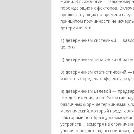
жизни. В психологии — закономерн
порождающих их факторов. Включа
предшествующих во времени следс
принципом причинности не исчерпы
детерминизма:
1) детерминизм системный — зави
целого;
2) детерминизм типа связи обратн
3) детерминизм статистический — 
известных пределах эффекты, подч
4) детерминизм целевой — предвар
его достижения, и пр. Развитие на
различных форм детерминизма. Дл
механический, который представл
факторами по образцу взаимодейст
устройств. Несмотря на ограничен
учения о рефлексах, ассоциациях, а