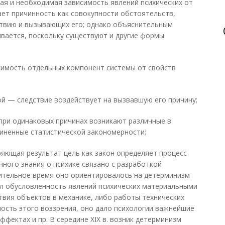
ая и необходимая зависимость явлений психических от
ет причинность как совокупности обстоятельств,
твию и вызывающих его; однако объяснительным
вается, поскольку существуют и другие формы
симость отдельных компонент системы от свойств
ой — следствие воздействует на вызвавшую его причину;
при одинаковых причинах возникают различные в
иненные статистической закономерности;
яющая результат цель как закон определяет процесс
учного знания о психике связано с разработкой
ительное время оно ориентировалось на детерминизм
ял обусловленность явлений психических материальными
вия объектов в механике, либо работы технических
ность этого воззрения, оно дало психологии важнейшие
ффектах и пр. В середине XIX в. возник детерминизм