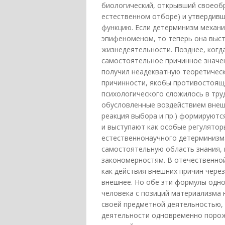
биологический, открывший своеобр
естественном отборе) и утвердивш
функцию. Если детерминизм механ
эпифеноменом, то теперь она выс
жизнедеятельности. Позднее, когд
самостоятельное причинное значен
получил неадекватную теоретическ
причинности, якобы противостоящ
психологического сложилось в тру
обусловленные воздействием внешн
реакция выбора и пр.) формируютс
и выступают как особые регулятор
естественнонаучного детерминизма
самостоятельную область знания,
закономерностям. В отечественно
как действия внешних причин через
внешнее. Но обе эти формулы одно
человека с позиций материализма 
своей предметной деятельностью, 
деятельности одновременно порож