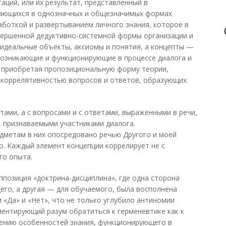
аций, или их результат, представленный в
гающихся в однозначных и общезначимых формах
работкой и развертыванием личного знания, которое в
вершенной дедуктивно-системной формы организации и
идеальные объекты, аксиомы и понятия, а концепты —
возникающие и функционирующие в процессе диалога и
, приобретая пропозициональную форму теории,
 коррелятивностью вопросов и ответов, образующих
тами, а с вопросами и с ответами, выраженными в речи,
 признаваемыми участниками диалога.
дметам в них опосредовано речью Другого и моей
о. Каждый элемент концепции коррелирует не с
го опыта.
позиция «доктрина-дисциплина», где одна сторона
его, а другая — для обучаемого, была восполнена
«Да» и «Нет», что не только углубило антиномии
ментирующий разум обратиться к герменевтике как к
лению особенностей знания, функционирующего в