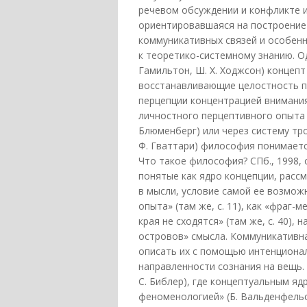
речевом обсуждении и конфликте 
ориентировавшаяся на построение 
коммуникативных связей и особенн
к теоретико-системному знанию. Од
Гамильтон, Ш. X. Ходжсон) концеп
восстанавливающие целостность п
перцепции концентрацией внимания
личностного перцептивного опыта ч
Блюменберг) или через систему тро
Ф. Гваттари) философия понимается
Что такое философия? СПб., 1998, 
понятые как ядро концепции, расс
в мысли, условие самой ее возмож
опыта» (там же, с. 11), как «фраг-м
края не сходятся» (там же, с. 40),
островов» смысла. Коммуникативна
описать их с помощью интенциона
направленности сознания на вещь. 
С. Библер), где концептуальным яд
феноменологией» (Б. Вальденфельс