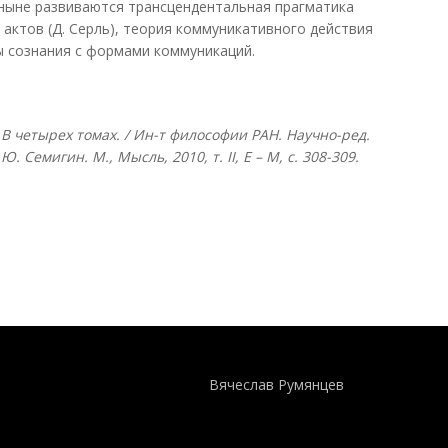
 ныне развиваются трансцендентальная прагматика
х актов (Д. Серль), теория коммуникативного действия
ы сознания с формами коммуникаций.
В четырех томах. / Ин-т философии РАН. Научно-ред.
Г.Ю. Семигин. М., Мысль, 2010, т.
II, Е – М, с. 308-309.
Понятия И Категории - Исторический Проект ХРОНОС
WEB-редактор
Вячеслав Румянцев