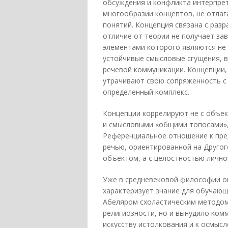
обсуждения и конфликта интерпрет
многообразии концептов, не отла
понятий. Концепция связана с раз
отличие от теории не получает за
элементами которого являются не 
устойчивые смысловые сгущения, 
речевой коммуникации. Концепции
утрачивают свою сопряженность с
определенный комплекс.
Концепции коррелируют не с объек
и смысловыми «общими топосами»,
Референциальное отношение к пре
речью, ориентированной на Другог
объектом, а с целостностью лично
Уже в средневековой философии оп
характеризует знание для обучающ
Абеляром схоластическим методом 
религиозности, но и вынудило ком
искусству истолкования и к осмыс