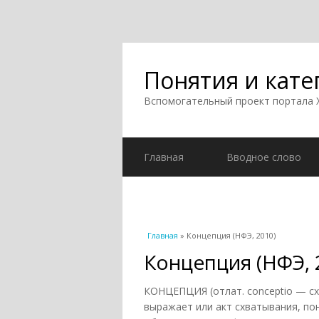
Понятия и кате
Вспомогательный проект портала
Главная
Вводное слово
Вы здесь
Главная
» Концепция (НФЭ, 2010)
Концепция (НФЭ, 
КОНЦЕПЦИЯ (отлат. conceptio — с
выражает или акт схватывания, по