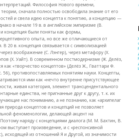
интерпретаций. Философия Нового времени,
теории, сначала полностью освободила знание от его
остей и свела идею концепта к понятию, а концепцию —
нако в начале 19 в. в английском эмпиризме (В.
т и концепция были поняты как формы,
ерцептивного опыта, но все же отличающиеся от
. В 20 в. концепция связывается с символизацией
ерез воображение (С. Лэнгер), через метафору (X.
пов (X. Уайт). В современном постмодернизме (Ж. Делёз,
 как «творчество концептов» (Делёз Ж., Гваттари Ф.
с. 56), противопоставляемых понятиям науки. Концепты,
матриваются ими как «нечто внутренне присутствующее
ности, живая категория, элемент трансцендентального
ентарные единства, не пригнанные друг к другу, т. к. их
 научающие нас пониманию, а не познанию, как «архипелаг
я природа концептов и концепций не позволяет
льной феноменологии, делающей акцент на
Поэтому наряду с концепциями диалога (М. М. Бахтин, В.
ром выступает произведение, и с «респонсивной
), исходящей из отношений Я и Другой, из значимости