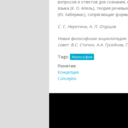
вопросов и ответов для сознания,
языка (К. О. Апель), теория речевы
(Ю. Хабермас), сопрягающие форм
С. С. Неретина, А. П. Огурцов
Новая философская энциклопедия. 
совет: В.С. Степин, А.А. Гусейнов, 
Tags:
Философия
Понятие:
Концепция
Conceptio