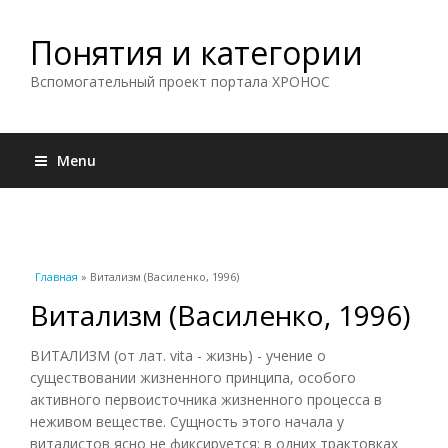
Понятия и категории
Вспомогательный проект портала ХРОНОС
Menu
Вы здесь
Главная
» Витализм (Василенко, 1996)
Витализм (Василенко, 1996)
ВИТАЛИЗМ (от лат. vita - жизнь) - учение о
существовании жизненного принципа, особого
активного первоисточника жизненного процесса в
неживом веществе. Сущность этого начала у
виталистов ясно не фиксируется: в одних трактовках