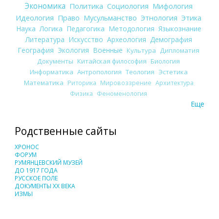
Экономика
Политика
Социология
Мифология
Идеология
Право
Мусульманство
Этнология
Этика
Наука
Логика
Педагогика
Методология
Языкознание
Литература
Искусство
Археология
Демография
География
Экология
Военные
Культура
Дипломатия
Документы
Китайская философия
Биология
Информатика
Антропология
Теология
Эстетика
Математика
Риторика
Мировоззрение
Архитектура
Физика
Феноменология
Еще
Родственные сайты
ХРОНОС
ФОРУМ
РУМЯНЦЕВСКИЙ МУЗЕЙ
ДО 1917 ГОДА
РУССКОЕ ПОЛЕ
ДОКУМЕНТЫ XX ВЕКА
ИЗМЫ