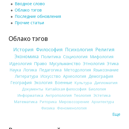
Вводное слово
Облако тэгов
Последние обновления
Прочие статьи
Облако тэгов
История
Философия
Психология
Религия
Экономика
Политика
Социология
Мифология
Идеология
Право
Мусульманство
Этнология
Этика
Наука
Логика
Педагогика
Методология
Языкознание
Литература
Искусство
Археология
Демография
География
Экология
Военные
Культура
Дипломатия
Документы
Китайская философия
Биология
Информатика
Антропология
Теология
Эстетика
Математика
Риторика
Мировоззрение
Архитектура
Физика
Феноменология
Еще