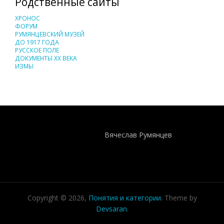
Родственные сайты
ХРОНОС
ФОРУМ
РУМЯНЦЕВСКИЙ МУЗЕЙ
ДО 1917 ГОДА
РУССКОЕ ПОЛЕ
ДОКУМЕНТЫ XX ВЕКА
ИЗМЫ
Понятия И Категории - Исторический Проект ХРОНОС
WEB-редактор
Вячеслав Румянцев
Copyright © 2026,
Понятия и категории
. Theme by
Devsaran
.