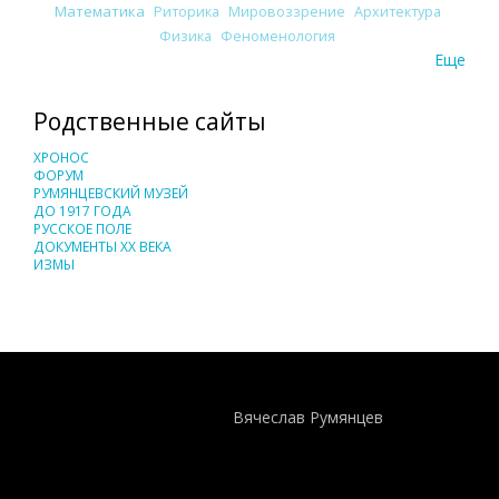
Математика
Риторика
Мировоззрение
Архитектура
Физика
Феноменология
Еще
Родственные сайты
ХРОНОС
ФОРУМ
РУМЯНЦЕВСКИЙ МУЗЕЙ
ДО 1917 ГОДА
РУССКОЕ ПОЛЕ
ДОКУМЕНТЫ XX ВЕКА
ИЗМЫ
Понятия И Категории - Исторический Проект ХРОНОС
WEB-редактор
Вячеслав Румянцев