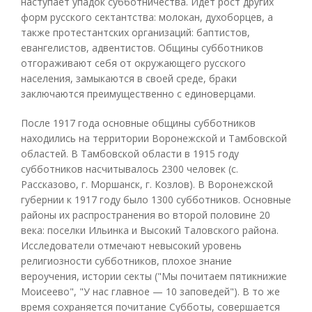
наступает упадок субботничества. Идет рост других
форм русского сектантства: молокан, духоборцев, а
также протестантских организаций: баптистов,
евангелистов, адвентистов. Общины субботников
отгораживают себя от окружающего русского
населения, замыкаются в своей среде, браки
заключаются преимущественно с единоверцами.
После 1917 года основные общины субботников
находились на территории Воронежской и Тамбовской
областей. В Тамбовской области в 1915 году
субботников насчитывалось 2300 человек (с.
Рассказово, г. Моршанск, г. Козлов). В Воронежской
губернии к 1917 году было 1300 субботников. Основные
районы их распространения во второй половине 20
века: поселки Ильинка и Высокий Таловского района.
Исследователи отмечают невысокий уровень
религиозности субботников, плохое знание
вероучения, истории секты ("Мы почитаем пятикнижие
Моисеево", "У нас главное — 10 заповедей"). В то же
время сохраняется почитание Субботы, совершается