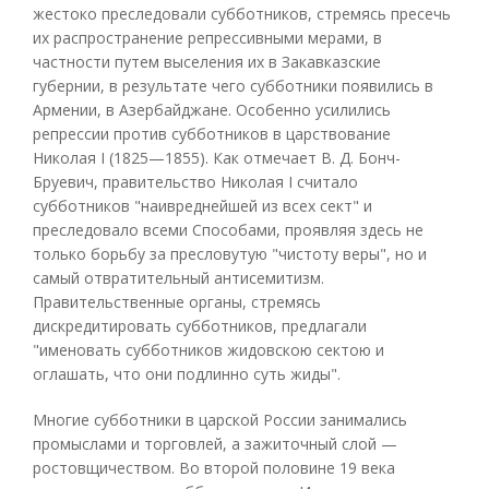
жестоко преследовали субботников, стремясь пресечь
их распространение репрессивными мерами, в
частности путем выселения их в Закавказские
губернии, в результате чего субботники появились в
Армении, в Азербайджане. Особенно усилились
репрессии против субботников в царствование
Николая I (1825—1855). Как отмечает В. Д. Бонч-
Бруевич, правительство Николая I считало
субботников "наивреднейшей из всех сект" и
преследовало всеми Способами, проявляя здесь не
только борьбу за пресловутую "чистоту веры", но и
самый отвратительный антисемитизм.
Правительственные органы, стремясь
дискредитировать субботников, предлагали
"именовать субботников жидовскою сектою и
оглашать, что они подлинно суть жиды".
Многие субботники в царской России занимались
промыслами и торговлей, а зажиточный слой —
ростовщичеством. Во второй половине 19 века