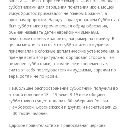
Завета — "не сотвори себе кумира" — использовалась
субботниками для отрицания почитания икон, мощей.
Иисус Христос признавался не "сыном божьим", а
простым пророком. Наряду с празднованием Субботы в
быт субботников прочно вошел обряд обрезания,
обычай называть детей еврейскими именами,
некоторые пищевые запреты, например на свинину. В
целом можно сказать, что субботников в иудаизме
привлекали не сложные догматические установления, а
прежде всего его ритуально-обрядовая сторона. Тем
не менее субботники, в том числе и современные,
считают себя последователями иудаизма, евреями по
вере, хотя и не по крови.
Наибольшее распространение субботники получили во
второй половине 18—19 веке. В 19 веке общины
субботников существовали в 30 губерниях России
(Тамбовской, Воронежской и других) и насчитывали 25
—30 тысяч человек.
Царское правительство и Православная церковь