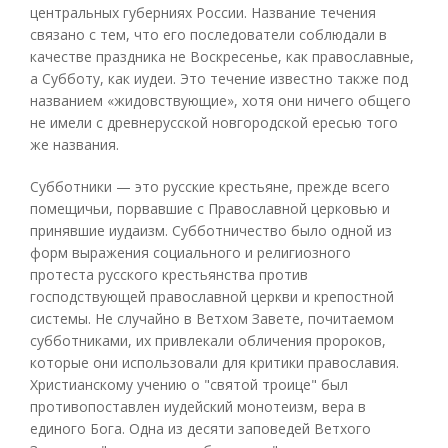
центральных губерниях России. Название течения
связано с тем, что его последователи соблюдали в
качестве праздника не Воскресенье, как православные,
а Субботу, как иудеи. Это течение известно также под
названием «жидовствующие», хотя они ничего общего
не имели с древнерусской новгородской ересью того
же названия.
Субботники — это русские крестьяне, прежде всего
помещичьи, порвавшие с Православной церковью и
принявшие иудаизм. Субботничество было одной из
форм выражения социального и религиозного
протеста русского крестьянства против
господствующей православной церкви и крепостной
системы. Не случайно в Ветхом Завете, почитаемом
субботниками, их привлекали обличения пророков,
которые они использовали для критики православия.
Христианскому учению о "святой троице" был
противопоставлен иудейский монотеизм, вера в
единого Бога. Одна из десяти заповедей Ветхого