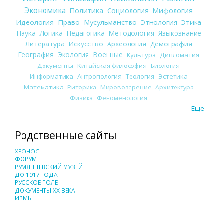
Экономика
Политика
Социология
Мифология
Идеология
Право
Мусульманство
Этнология
Этика
Наука
Логика
Педагогика
Методология
Языкознание
Литература
Искусство
Археология
Демография
География
Экология
Военные
Культура
Дипломатия
Документы
Китайская философия
Биология
Информатика
Антропология
Теология
Эстетика
Математика
Риторика
Мировоззрение
Архитектура
Физика
Феноменология
Еще
Родственные сайты
ХРОНОС
ФОРУМ
РУМЯНЦЕВСКИЙ МУЗЕЙ
ДО 1917 ГОДА
РУССКОЕ ПОЛЕ
ДОКУМЕНТЫ XX ВЕКА
ИЗМЫ