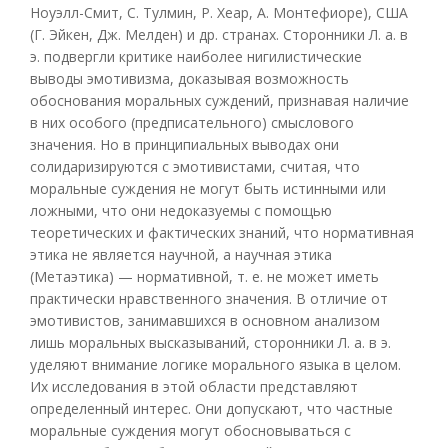
Ноуэлл-Смит, С. Тулмин, Р. Хеар, А. Монтефиоре), США
(Г. Эйкен, Дж. Мелден) и др. странах. Сторонники Л. а. в
э. подвергли критике наиболее нигилистические
выводы эмотивизма, доказывая возможность
обоснования моральных суждений, признавая наличие
в них особого (предписательного) смыслового
значения. Но в принципиальных выводах они
солидаризируются с эмотивистами, считая, что
моральные суждения не могут быть истинными или
ложными, что они недоказуемы с помощью
теоретических и фактических знаний, что нормативная
этика не является научной, а научная этика
(Метаэтика) — нормативной, т. е. не может иметь
практически нравственного значения. В отличие от
эмотивистов, занимавшихся в основном анализом
лишь моральных высказываний, сторонники Л. а. в э.
уделяют внимание логике морального языка в целом.
Их исследования в этой области представляют
определенный интерес. Они допускают, что частные
моральные суждения могут обосновываться с