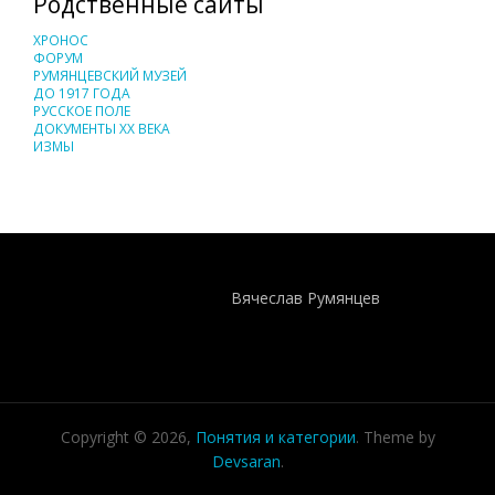
Родственные сайты
ХРОНОС
ФОРУМ
РУМЯНЦЕВСКИЙ МУЗЕЙ
ДО 1917 ГОДА
РУССКОЕ ПОЛЕ
ДОКУМЕНТЫ XX ВЕКА
ИЗМЫ
Понятия И Категории - Исторический Проект ХРОНОС
WEB-редактор
Вячеслав Румянцев
Copyright © 2026,
Понятия и категории
. Theme by
Devsaran
.