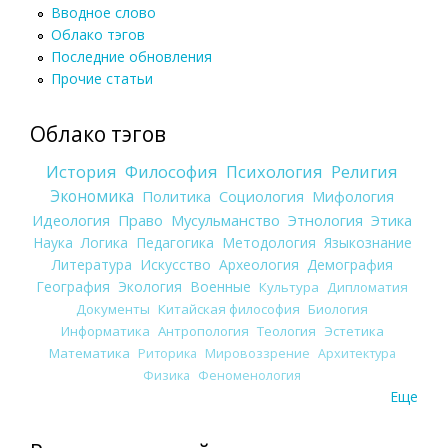
Вводное слово
Облако тэгов
Последние обновления
Прочие статьи
Облако тэгов
История
Философия
Психология
Религия
Экономика
Политика
Социология
Мифология
Идеология
Право
Мусульманство
Этнология
Этика
Наука
Логика
Педагогика
Методология
Языкознание
Литература
Искусство
Археология
Демография
География
Экология
Военные
Культура
Дипломатия
Документы
Китайская философия
Биология
Информатика
Антропология
Теология
Эстетика
Математика
Риторика
Мировоззрение
Архитектура
Физика
Феноменология
Еще