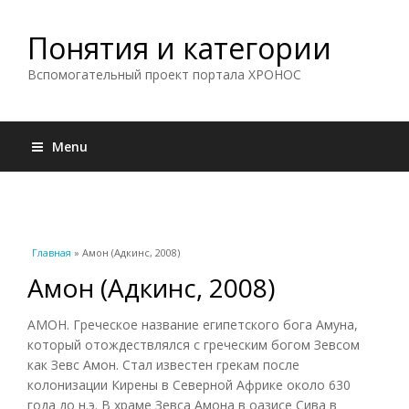
Понятия и категории
Вспомогательный проект портала ХРОНОС
Menu
Вы здесь
Главная
» Амон (Адкинс, 2008)
Амон (Адкинс, 2008)
АМОН. Греческое название египетского бога Амуна,
который отождествлялся с греческим богом Зевсом
как Зевс Амон. Стал известен грекам после
колонизации Кирены в Северной Африке около 630
года до н.э. В храме Зевса Амона в оазисе Сива в