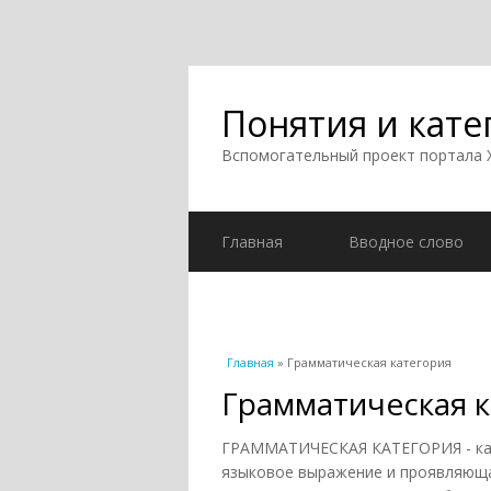
Понятия и кате
Вспомогательный проект портала
Главная
Вводное слово
Вы здесь
Главная
» Грамматическая категория
Грамматическая к
ГРАММАТИЧЕСКАЯ КАТЕГОРИЯ - кат
языковое выражение и проявляюща