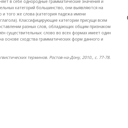
няет в себе однородные грамматические значения и
тельных категорий большинство, они выявляются на
 и того же слова (категория падежа имени
 глагола). Классифицирующие категории присущи всем
оставлении разных слов, обладающих общим признаком
мён существительных: слово во всех формах имеет один
 на основе сходства грамматических форм данного и
вистических терминов. Ростов-на-Дону, 2010., с. 77-78.