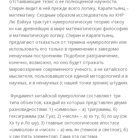
отстаивающие тезис о ее полноценной научности.
Спирин видит в ней прежде всего логику, Карапетьянц –
математику. Сходным образом исследователь из КНР
Лю Вэйхуа трактует нумерологическую теорию «Чжоу
и» как древнейшую в мире математическую философию
и математическую логику. Спирин и Карапетьянц
предлагают отказаться от термина «нумерология» или
использовать его только в применении к заведомо
ненаучным построениям. Подобное разграничение,
конечно, возможно, но оно будет отражать
мировоззрение современного ученого, а не китайского
мыслителя, пользовавшегося единой методологией и в
научных, и в ненаучных (с нашей точки зрения) штудиях.
Фундамент китайской нумерологии составляют три
типа объектов, каждый из которых представлен двумя
разновидностями: 1) «символы» – а) триграммы, б)
гексаграммы (см. Гуа); 2) «числа» – а) хэ ту, б) ло шу (см.
Хэ ту и Ло шу); 3) главные онтологические ипостаси
«символов» и «чисел» – а) инь ян (темное и светлое), б)
у син (пять элементов). Сама эта система