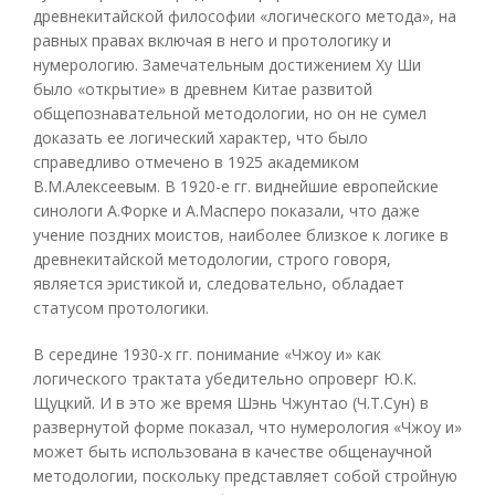
древнекитайской философии «логического метода», на
равных правах включая в него и протологику и
нумерологию. Замечательным достижением Ху Ши
было «открытие» в древнем Китае развитой
общепознавательной методологии, но он не сумел
доказать ее логический характер, что было
справедливо отмечено в 1925 академиком
В.М.Алексеевым. В 1920-е гг. виднейшие европейские
синологи А.Форке и А.Масперо показали, что даже
учение поздних моистов, наиболее близкое к логике в
древнекитайской методологии, строго говоря,
является эристикой и, следовательно, обладает
статусом протологики.
В середине 1930-х гг. понимание «Чжоу и» как
логического трактата убедительно опроверг Ю.К.
Щуцкий. И в это же время Шэнь Чжунтао (Ч.Т.Сун) в
развернутой форме показал, что нумерология «Чжоу и»
может быть использована в качестве общенаучной
методологии, поскольку представляет собой стройную