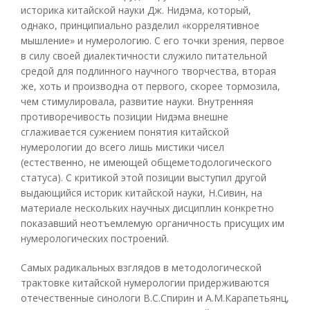
историка китайской науки Дж. Нидэма, который,
однако, принципиально разделил «коррелятивное
мышление» и нумерологию. С его точки зрения, первое
в силу своей диалектичности служило питательной
средой для подлинного научного творчества, вторая
же, хоть и производна от первого, скорее тормозила,
чем стимулировала, развитие науки. Внутренняя
противоречивость позиции Нидэма внешне
сглаживается сужением понятия китайской
нумерологии до всего лишь мистики чисел
(естественно, не имеющей общеметодологического
статуса). С критикой этой позиции выступил другой
выдающийся историк китайской науки, Н.Сивин, на
материале нескольких научных дисциплин конкретно
показавший неотъемлемую органичность присущих им
нумерологических построений.
Самых радикальных взглядов в методологической
трактовке китайской нумерологии придерживаются
отечественные синологи В.С.Спирин и А.М.Карапетьянц,