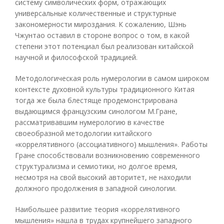
систему символических форм, отражающих
универсальные количественные и структурные
закономерности мироздания. К сожалению, Шэнь
Чжунтао оставил в стороне вопрос о том, в какой
степени этот потенциал был реализован китайской
научной и философской традицией.
Методологическая роль нумерологии в самом широком
контексте духовной культуры традиционного Китая
тогда же была блестяще продемонстрирована
выдающимся французским синологом М.Гране,
рассматривавшим нумерологию в качестве
своеобразной методологии китайского
«коррелятивного (ассоциативного) мышления». Работы
Гране способствовали возникновению современного
структурализма и семиотики, но долгое время,
несмотря на свой высокий авторитет, не находили
должного продолжения в западной синологии.
Наибольшее развитие теория «коррелятивного
мышления» нашла в трудах крупнейшего западного