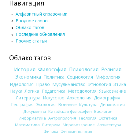
Навигация
Алфавитный справочник
Вводное слово
Облако тэгов
Последние обновления
Прочие статьи
Облако тэгов
История
Философия
Психология
Религия
Экономика
Политика
Социология
Мифология
Идеология
Право
Мусульманство
Этнология
Этика
Наука
Логика
Педагогика
Методология
Языкознание
Литература
Искусство
Археология
Демография
География
Экология
Военные
Культура
Дипломатия
Документы
Китайская философия
Биология
Информатика
Антропология
Теология
Эстетика
Математика
Риторика
Мировоззрение
Архитектура
Физика
Феноменология