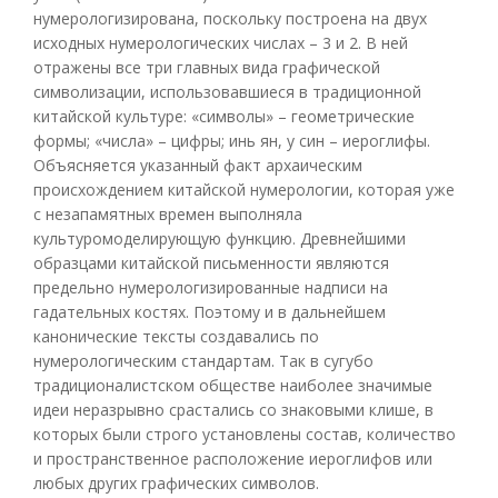
нумерологизирована, поскольку построена на двух
исходных нумерологических числах – 3 и 2. В ней
отражены все три главных вида графической
символизации, использовавшиеся в традиционной
китайской культуре: «символы» – геометрические
формы; «числа» – цифры; инь ян, у син – иероглифы.
Объясняется указанный факт архаическим
происхождением китайской нумерологии, которая уже
с незапамятных времен выполняла
культуромоделирующую функцию. Древнейшими
образцами китайской письменности являются
предельно нумерологизированные надписи на
гадательных костях. Поэтому и в дальнейшем
канонические тексты создавались по
нумерологическим стандартам. Так в сугубо
традиционалистском обществе наиболее значимые
идеи неразрывно срастались со знаковыми клише, в
которых были строго установлены состав, количество
и пространственное расположение иероглифов или
любых других графических символов.