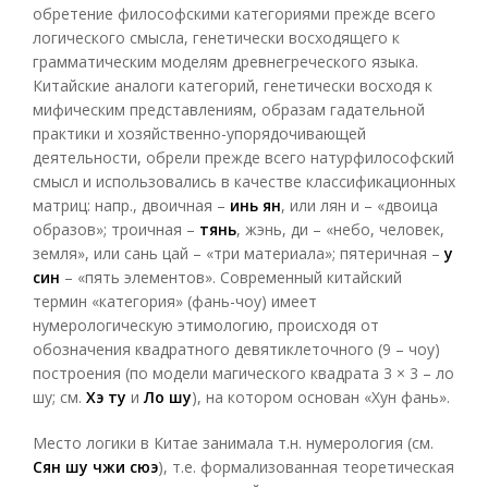
обретение философскими категориями прежде всего
логического смысла, генетически восходящего к
грамматическим моделям древнегреческого языка.
Китайские аналоги категорий, генетически восходя к
мифическим представлениям, образам гадательной
практики и хозяйственно-упорядочивающей
деятельности, обрели прежде всего натурфилософский
смысл и использовались в качестве классификационных
матриц: напр., двоичная –
инь ян
, или лян и – «двоица
образов»; троичная –
тянь
, жэнь, ди – «небо, человек,
земля», или сань цай – «три материала»; пятеричная –
у
син
– «пять элементов». Современный китайский
термин «категория» (фань-чоу) имеет
нумерологическую этимологию, происходя от
обозначения квадратного девятиклеточного (9 – чоу)
построения (по модели магического квадрата 3 × 3 – ло
шу; см.
Хэ ту
и
Ло шу
), на котором основан «Хун фань».
Место логики в Китае занимала т.н. нумерология (см.
Сян шу чжи сюэ
), т.е. формализованная теоретическая