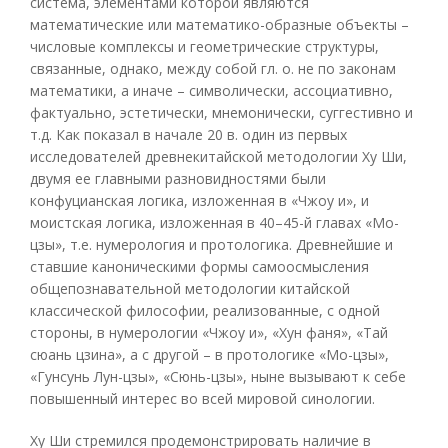
система, элементами которой являются
математические или математико-образные объекты –
числовые комплексы и геометрические структуры,
связанные, однако, между собой гл. о. не по законам
математики, а иначе – символически, ассоциативно,
фактуально, эстетически, мнемонически, суггестивно и
т.д. Как показал в начале 20 в. один из первых
исследователей древнекитайской методологии Ху Ши,
двумя ее главными разновидностями были
конфуцианская логика, изложенная в «Чжоу и», и
моистская логика, изложенная в 40–45-й главах «Мо-
цзы», т.е. нумерология и протологика. Древнейшие и
ставшие каноническими формы самоосмысления
общепознавательной методологии китайской
классической философии, реализованные, с одной
стороны, в нумерологии «Чжоу и», «Хун фаня», «Тай
сюань цзина», а с другой – в протологике «Мо-цзы»,
«Гунсунь Лун-цзы», «Сюнь-цзы», ныне вызывают к себе
повышенный интерес во всей мировой синологии.
Ху Ши стремился продемонстрировать наличие в