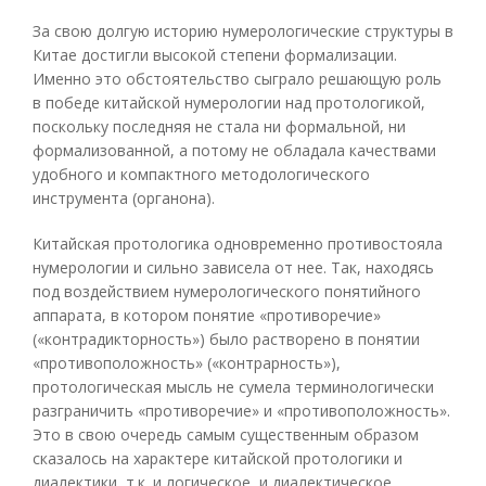
За свою долгую историю нумерологические структуры в
Китае достигли высокой степени формализации.
Именно это обстоятельство сыграло решающую роль
в победе китайской нумерологии над протологикой,
поскольку последняя не стала ни формальной, ни
формализованной, а потому не обладала качествами
удобного и компактного методологического
инструмента (органона).
Китайская протологика одновременно противостояла
нумерологии и сильно зависела от нее. Так, находясь
под воздействием нумерологического понятийного
аппарата, в котором понятие «противоречие»
(«контрадикторность») было растворено в понятии
«противоположность» («контрарность»),
протологическая мысль не сумела терминологически
разграничить «противоречие» и «противоположность».
Это в свою очередь самым существенным образом
сказалось на характере китайской протологики и
диалектики, т.к. и логическое, и диалектическое