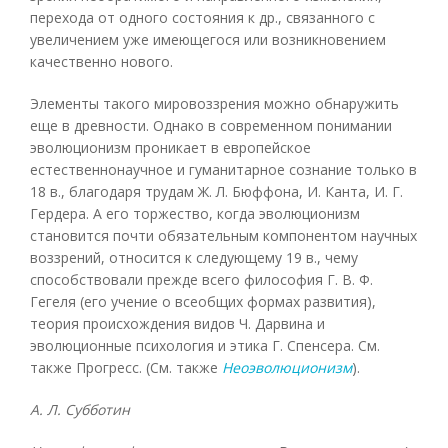
перехода от одного состояния к др., связанного с
увеличением уже имеющегося или возникновением
качественно нового.
Элементы такого мировоззрения можно обнаружить
еще в древности. Однако в современном понимании
эволюционизм проникает в европейское
естественнонаучное и гуманитарное сознание только в
18 в., благодаря трудам Ж. Л. Бюффона, И. Канта, И. Г.
Гердера. А его торжество, когда эволюционизм
становится почти обязательным компонентом научных
воззрений, относится к следующему 19 в., чему
способствовали прежде всего философия Г. В. Ф.
Гегеля (его учение о всеобщих формах развития),
теория происхождения видов Ч. Дарвина и
эволюционные психология и этика Г. Спенсера. См.
также Прогресс. (См. также
Неоэволюционизм
).
А. Л. Субботин