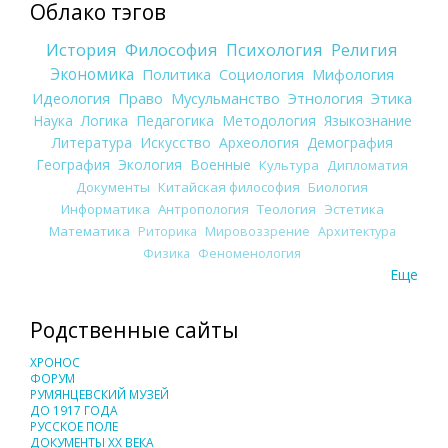
Облако тэгов
История
Философия
Психология
Религия
Экономика
Политика
Социология
Мифология
Идеология
Право
Мусульманство
Этнология
Этика
Наука
Логика
Педагогика
Методология
Языкознание
Литература
Искусство
Археология
Демография
География
Экология
Военные
Культура
Дипломатия
Документы
Китайская философия
Биология
Информатика
Антропология
Теология
Эстетика
Математика
Риторика
Мировоззрение
Архитектура
Физика
Феноменология
Еще
Родственные сайты
ХРОНОС
ФОРУМ
РУМЯНЦЕВСКИЙ МУЗЕЙ
ДО 1917 ГОДА
РУССКОЕ ПОЛЕ
ДОКУМЕНТЫ XX ВЕКА