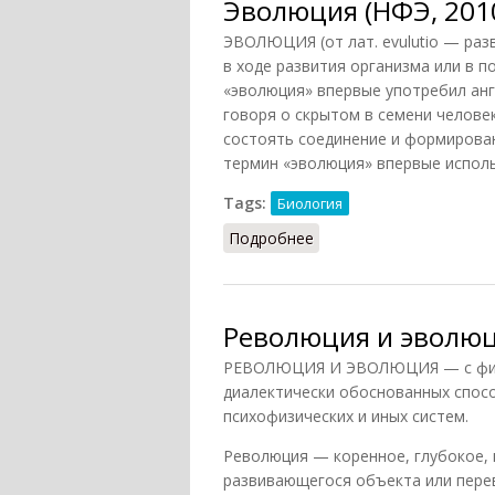
Эволюция (НФЭ, 201
ЭВОЛЮЦИЯ (от лат. evulutio — ра
в ходе развития организма или в 
«эволюция» впервые употребил англ
говоря о скрытом в семени челове
состоять соединение и формирова
термин «эволюция» впервые исполь
Tags:
Биология
Подробнее
о Эволюция (НФЭ, 2010
Революция и эволюц
РЕВОЛЮЦИЯ И ЭВОЛЮЦИЯ — с филос
диалектически обоснованных спосо
психофизических и иных систем.
Революция — коренное, глубокое, 
развивающегося объекта или перев