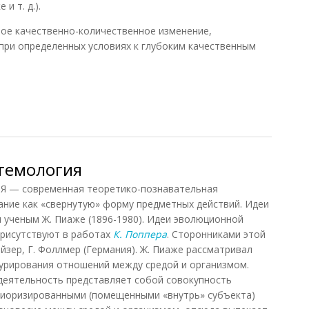
и т. д.).
ое качественно-количественное изменение,
при определенных условиях к глубоким качественным
я (Лопухов)
темология
 современная теоретико-познавательная
ние как «свернутую» форму предметных действий. Идеи
м ученым Ж. Пиаже (1896-1980). Идеи эволюционной
присутствуют в работах
К. Поппера
. Сторонниками этой
Ойзер, Г. Фоллмер (Германия). Ж. Пиаже рассматривал
урирования отношений между средой и организмом.
деятельность представляет собой совокупность
риоризированными (помещенными «внутрь» субъекта)