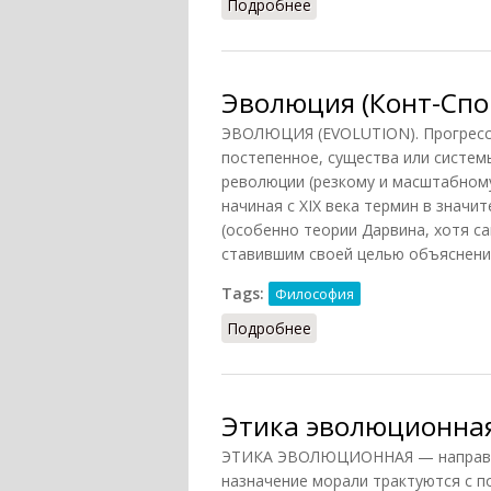
Подробнее
о Эволюция (Агаджанян
Эволюция (Конт-Спо
ЭВОЛЮЦИЯ (EVOLUTION). Прогресси
постепенное, существа или систем
революции (резкому и масштабном
начиная с XIX века термин в знач
(особенно теории Дарвина, хотя с
ставившим своей целью объяснени
Tags:
Философия
Подробнее
о Эволюция (Конт-Спон
Этика эволюционна
ЭТИКА ЭВОЛЮЦИОННАЯ — направлен
назначение морали трактуются с п