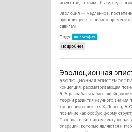
искусстве, технике, быту, педагогике 
Эволюция — медленное, постепенн
приводящее с течением времени и 
сдвигам.
Tags:
Философия
Подробнее
о Революция и эволюци
Эволюционная эпис
ЭВОЛЮЦИОННАЯ ЭПИСТЕМОЛОГИЯ —
концепция, рассматривающая позна
Э. Э. разрабатывались швейцарски
теории развития научного знания 
концепции являются К. Лоренц, Э. 
познание как особую форму структ
Познавательно-интеллектуальная 
операций, которые являются инте