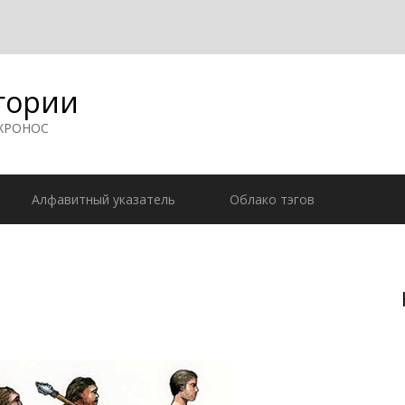
гории
 ХРОНОС
Алфавитный указатель
Облако тэгов