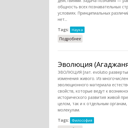
действиями. Задача познания — ра
общность всех познавательных стр
условиях. Принципиальных различи
нет...
Tags:
Наука
Подробнее
о Эволюционная эпист
Эволюция (Агаджаня
ЭВОЛЮЦИЯ [лат. evolutio разверт
изменения живого. Из многочислен
эволюционного материала естеств
свойств, которые ведут к возникн
исторического развития живой при
целом, так и к отдельным органам,
молекулам.
Tags:
Философия