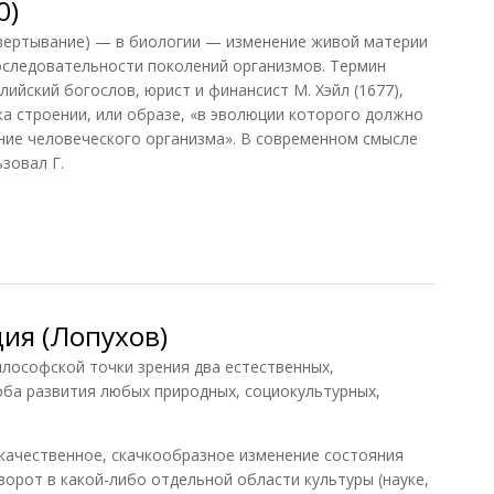
0)
звертывание) — в биологии — изменение живой материи
последовательности поколений организмов. Термин
ийский богослов, юрист и финансист М. Хэйл (1677),
ка строении, или образе, «в эволюции которого должно
ние человеческого организма». В современном смысле
зовал Г.
)
ия (Лопухов)
офской точки зрения два естественных,
ба развития любых природных, социокультурных,
качественное, скачкообразное изменение состояния
орот в какой-либо отдельной области культуры (науке,