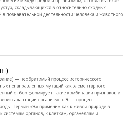
вновесие между средой и организмом, отсюда вытекает
уктур, складывающихся в относительно сходных
й в познавательной деятельности человека и животного
емология
н)
ывание] — необратимый процесс исторического
ных ненаправленных мутаций как элементарного
енный отбор формирует такие комбинации признаков и
овению адаптации организмов. Э. — процесс
роды. Термин «Э.» применим как к живой природе в
 к системам органов, к клеткам, органеллам и