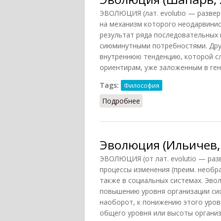
ЭВОЛЮЦИЯ (лат. evolutio — развер
на механизм которого неодарвинис
результат ряда последовательных 
сиюминутными потребностями. Дру
внутреннюю тенденцию, которой с
ориентирам, уже заложенным в ген
Tags:
Философия
Подробнее
о Эволюция (Шапарь, 2
Эволюция (Ильичев,
ЭВОЛЮЦИЯ (от лат. evolutio — раз
процессы изменения (преим. необр
также в социальных системах. Эво
повышению уровня организации сис
наоборот, к понижению этого уров
общего уровня или высоты организа