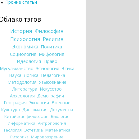
Прочие статьи
Облако тэгов
История
Философия
Психология
Религия
Экономика
Политика
Социология
Мифология
Идеология
Право
Мусульманство
Этнология
Этика
Наука
Логика
Педагогика
Методология
Языкознание
Литература
Искусство
Археология
Демография
География
Экология
Военные
Культура
Дипломатия
Документы
Китайская философия
Биология
Информатика
Антропология
Теология
Эстетика
Математика
Риторика
Мировоззрение