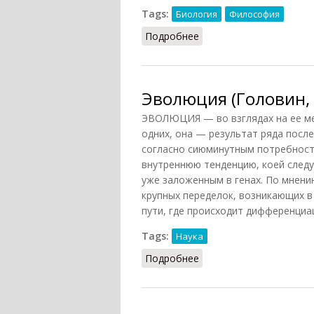
Tags:
Биология
Философия
Подробнее
о Эволюция (Ильичев, 
Эволюция (Головин, 
ЭВОЛЮЦИЯ — во взглядах на ее ме
одних, она — результат ряда посл
согласно сиюминутным потребност
внутреннюю тенденцию, коей следу
уже заложенным в генах. По мнени
крупных переделок, возникающих в
пути, где происходит дифференциа
Tags:
Наука
Подробнее
о Эволюция (Головин, 1