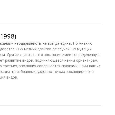
1983)
1998)
ханизм неодарвинисты не всегда едины. По мнению
едовательных мелких сдвигов от случайных мутаций
ям. Другие считают, что эволюция имеет определенную
ет развитие видов, подчиняющееся неким ориентирам,
ю третьих, эволюция совершается скачками, начинаясь с
 каких-то избранных, узловых точках эволюционного
ция видов.
998)