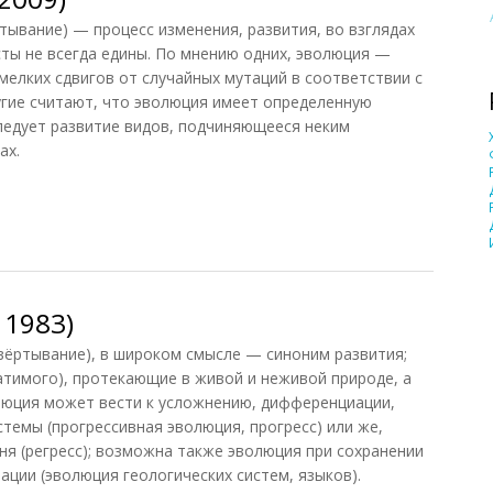
тывание) — процесс изменения, развития, во взглядах
ты не всегда едины. По мнению одних, эволюция —
мелких сдвигов от случайных мутаций в соответствии с
гие считают, что эволюция имеет определенную
ледует развитие видов, подчиняющееся неким
ах.
009)
 1983)
вёртывание), в широком смысле — синоним развития;
атимого), протекающие в живой и неживой природе, а
люция может вести к усложнению, дифференциации,
темы (прогрессивная эволюция, прогресс) или же,
ня (регресс); возможна также эволюция при сохранении
ции (эволюция геологических систем, языков).