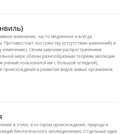
)
нвиль)
вное изменение, часто медленное и всегда
ы. Противостоит постоянству (отсутствию изменений) и
у изменению). Своим широким распространением
ительной мере обязан разнообразным теориям эволюции
ам ученый пользовался им с большой оглядкой),
е происхождения и развития видов живых организмов.
виль)
я
ие в этике, в котором происхождение, природа и
озиций биологического эволюционизма. Отдельные идеи