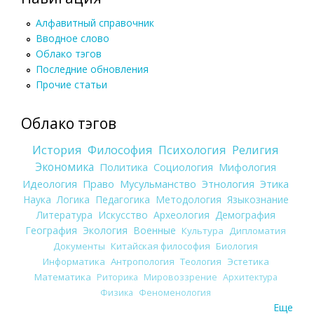
Алфавитный справочник
Вводное слово
Облако тэгов
Последние обновления
Прочие статьи
Облако тэгов
История
Философия
Психология
Религия
Экономика
Политика
Социология
Мифология
Идеология
Право
Мусульманство
Этнология
Этика
Наука
Логика
Педагогика
Методология
Языкознание
Литература
Искусство
Археология
Демография
География
Экология
Военные
Культура
Дипломатия
Документы
Китайская философия
Биология
Информатика
Антропология
Теология
Эстетика
Математика
Риторика
Мировоззрение
Архитектура
Физика
Феноменология
Еще