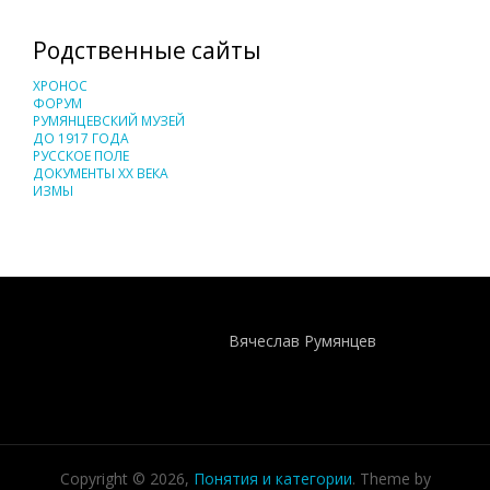
Родственные сайты
ХРОНОС
ФОРУМ
РУМЯНЦЕВСКИЙ МУЗЕЙ
ДО 1917 ГОДА
РУССКОЕ ПОЛЕ
ДОКУМЕНТЫ XX ВЕКА
ИЗМЫ
Понятия И Категории - Исторический Проект ХРОНОС
WEB-редактор
Вячеслав Румянцев
Copyright © 2026,
Понятия и категории
. Theme by