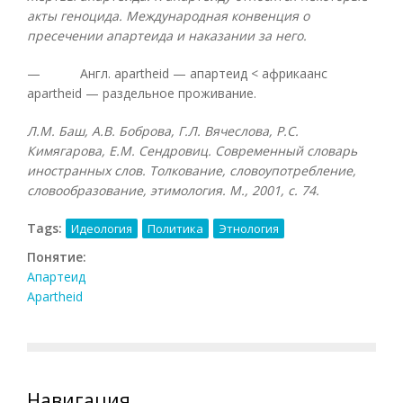
акты геноцида. Международная конвенция о
пресечении апартеида и наказании за него.
— Англ. apartheid — апартеид < африкаанс
apartheid — раздельное проживание.
Л.М. Баш, А.В. Боброва, Г.Л. Вячеслова, Р.С.
Кимягарова, Е.М. Сендровиц. Современный словарь
иностранных слов. Толкование, словоупотребление,
словообразование, этимология. М., 2001, с. 74.
Tags:
Идеология
Политика
Этнология
Понятие:
Апартеид
Apartheid
Навигация