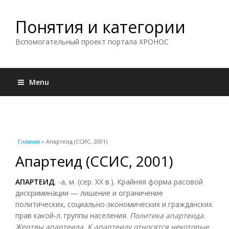
Понятия и категории
Вспомогательный проект портала ХРОНОС
Menu
Вы здесь
Главная
» Апартеид (ССИС, 2001)
Апартеид (ССИС, 2001)
АПАРТЕИД
, -а, м. (сер. XX в.). Крайняя форма расовой
дискриминации — лишение и ограничение
политических, социально-экономических и гражданских
прав какой-л. группы населения.
Политика апартеида.
Жертвы апартеида. К апартеиду относятся некоторые