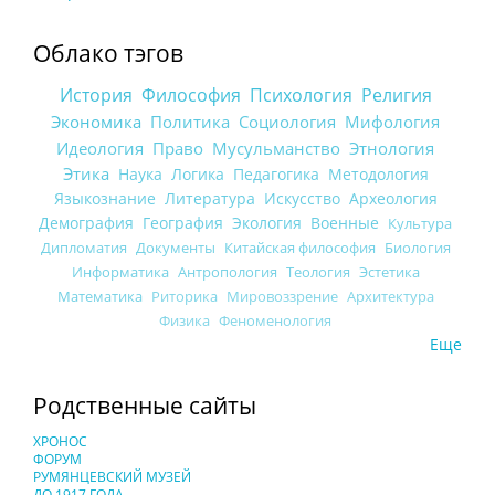
Облако тэгов
История
Философия
Психология
Религия
Экономика
Политика
Социология
Мифология
Идеология
Право
Мусульманство
Этнология
Этика
Наука
Логика
Педагогика
Методология
Языкознание
Литература
Искусство
Археология
Демография
География
Экология
Военные
Культура
Дипломатия
Документы
Китайская философия
Биология
Информатика
Антропология
Теология
Эстетика
Математика
Риторика
Мировоззрение
Архитектура
Физика
Феноменология
Еще
Родственные сайты
ХРОНОС
ФОРУМ
РУМЯНЦЕВСКИЙ МУЗЕЙ
ДО 1917 ГОДА