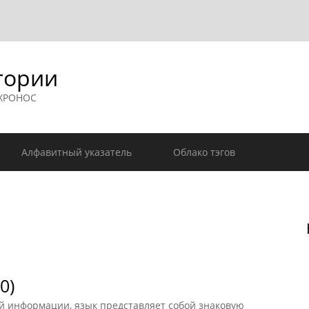
гории
 ХРОНОС
Алфавитный указатель
Облако тэгов
0)
ой информации, язык представляет собой знаковую