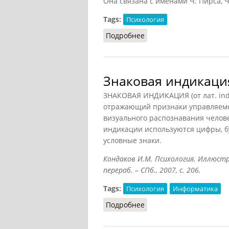
Она связана с именами Ч. Пирса, Ч.
Tags:
Психология
Подробнее
о Знак (Головин, 1998)
Знаковая индикаци
ЗНАКОВАЯ ИНДИКАЦИЯ (от лат. ind
отражающий признаки управляемо
визуального распознавания челов
индикации используются цифры, б
условные знаки.
Кондаков И.М. Психология. Иллюстри
перераб. – СПб., 2007, с. 206.
Tags:
Психология
Информатика
Подробнее
о Знаковая индикация