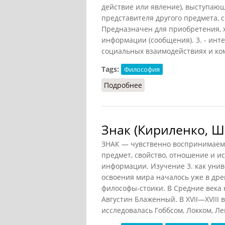
действие или явление), выступающ
представителя другого предмета, с
Предназначен для приобретения, 
информации (сообщения). 3. - инт
социальных взаимодействиях и ко
Tags:
Философия
Подробнее
о Знак (Грицанов, 1998)
Знак (Кириленко, Ш
ЗНАК — чувственно воспринимаем
предмет, свойство, отношение и и
информации. Изучение 3. как уни
освоения мира началось уже в дре
философы-стоики. В Средние века
Августин Блаженный. В XVII—XVIII 
исследовалась Гоббсом, Локком, Л