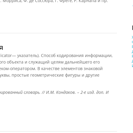
 Морриса, Ф. де Соссюра, Г. Фреге, Р. Карнапа и пр.
я
icator— указатель). Способ кодирования информации,
го объекта и служащий целям дальнейшего его
еком-оператором. В качестве элементов знаковой
уквы, простые геометрические фигуры и другие
рованный словарь. // И.М. Кондаков. – 2-е изд. доп. И