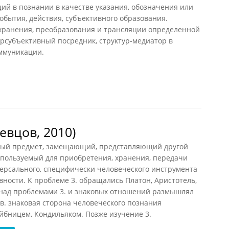
ий в познании в качестве указания, обозначения или
обытия, действия, субъективного образования.
хранения, преобразования и трансляции определенной
ерсубъективный посредник, структур-медиатор в
ммуникации.
евцов, 2010)
ый предмет, замещающий, представляющий другой
спользуемый для приобретения, хранения, передачи
версального, специфически человеческого инструмента
вности. К проблеме 3. обращались Платон, Аристотель,
 над проблемами 3. и знаковых отношений размышлял
вв. знаковая сторона человеческого познания
ейбницем, Кондильяком. Позже изучение 3.