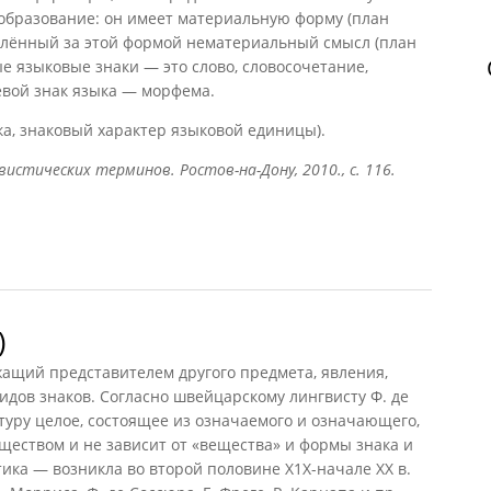
 образование: он имеет материальную форму (план
лённый за этой формой нематериальный смысл (план
е языковые знаки — это слово, словосочетание,
вой знак языка — морфема.
ка, знаковый характер языковой единицы).
истических терминов. Ростов-на-Дону, 2010., с. 116.
)
жащий представителем другого предмета, явления,
идов знаков. Согласно швейцарскому лингвисту Ф. де
туру целое, состоящее из означаемого и означающего,
ществом и не зависит от «вещества» и формы знака и
тика — возникла во второй половине Х1Х-начале XX в.