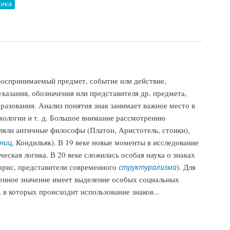
гика
цов, 2010)
оспринимаемый предмет, событие или действие,
казания, обозначения или представителя др. предмета,
бразования. Анализ понятия знак занимает важное место в
ихологии и т. д. Большое внимание рассмотрению
ляли античные философы (Платон, Аристотель, стоики),
, Кондильяк). В 19 веке новые моменты в исследование
ниц
ческая логика. В 20 веке сложилась особая наука о знаках
ррис, представители современного
). Для
структурализма
енное значение имеет выделение особых социальных
 в которых происходит использование знаков...