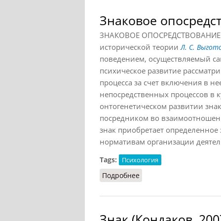
Знаковое опосредс
ЗНАКОВОЕ ОПОСРЕДСТВОВАНИЕ — 
исторической теории
Л. С. Выгот
поведением, осуществляемый с
психическое развитие рассматри
процесса за счет включения в не
непосредственных процессов в 
онтогенетическом развитии знак
посредником во взаимоотношени
знак приобретает определенное
нормативам организации деятел
Tags:
Психология
Подробнее
о Знаковое опосредств
Знак (Кондаков, 200