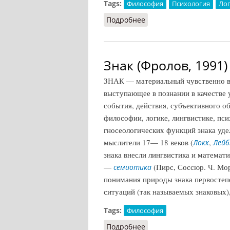
Tags:
Философия
Психология
Ло
Подробнее
о Знак (Кириленко, Шев
Знак (Фролов, 1991)
ЗНАК — материальный чувственно в
выступающее в познании в качестве у
события, действия, субъективного о
философии, логике, лингвистике, пс
гносеологических функций знака уде
мыслители 17— 18 веков (
,
Локк
Лейб
знака внесли лингвистика и математи
—
(Пирс, Соссюр. Ч. Мо
семиотика
понимания природы знака первостеп
ситуаций (так называемых знаковых),
Tags:
Философия
Подробнее
о Знак (Фролов, 1991)