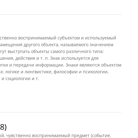
)
вственно воспринимаемый субъектом и используемый
замещения другого объекта, называемого значением
огут выступать объекты самого различного типа:
шения, действия и т. п. Знак используется для
отки и передачи информации. Знаки являются объектом
: логике и лингвистике, философии и психологии,
 и социологии и т.
8)
ый, чувственно воспринимаемый предмет (событие,