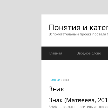
Понятия и кате
Вспомогательный проект портала
Главная
Вводное слово
Вы здесь
Главная
» Знак
Знак
Знак (Матвеева, 201
ЗНАК — в языке: носитель языков