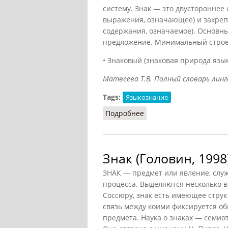
систему. Знак — это двустороннее
выражения, означающее) и закреп
содержания, означаемое). Основны
предложение. Минимальный строе
• Знаковый (знаковая природа язы
Матвеева Т.В. Полный словарь лингв
Tags:
Языкознание
Подробнее
о Знак (Матвеева, 2010)
Знак (Головин, 1998
ЗНАК — предмет или явление, слу
процесса. Выделяются несколько в
Соссюру, знак есть имеющее струк
связь между коими фиксируется об
предмета. Наука о знаках — семио