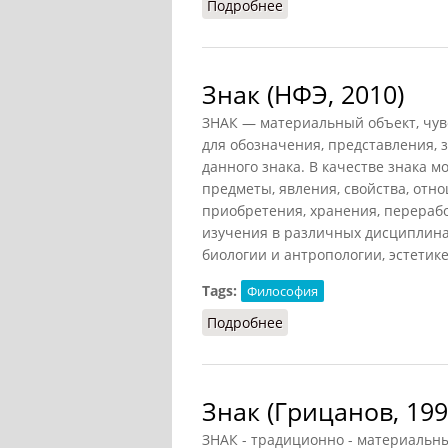
Подробнее
о Знак (Рапацевич, 2006
Знак (НФЭ, 2010)
ЗНАК — материальный объект, чу
для обозначения, представления, 
данного знака. В качестве знака м
предметы, явления, свойства, отно
приобретения, хранения, перераб
изучения в различных дисциплинах
биологии и антропологии, эстетике
Tags:
Философия
Подробнее
о Знак (НФЭ, 2010)
Знак (Грицанов, 199
ЗНАК - традиционно - материальн