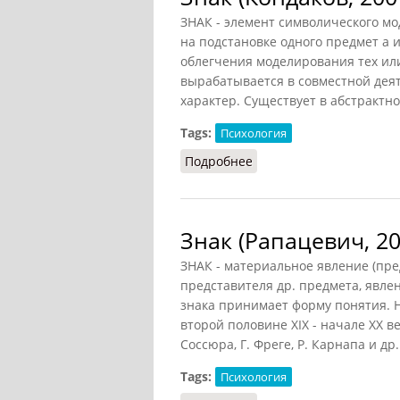
ЗНАК - элемент символического м
на подстановке одного предмет а и
облегчения моделирования тех ил
вырабатывается в совместной деят
характер. Существует в абстрактн
Tags:
Психология
Подробнее
о Знак (Кондаков, 2007)
Знак (Рапацевич, 20
ЗНАК - материальное явление (пре
представителя др. предмета, явле
знака принимает форму понятия. На
второй половине XIX - начале XX ве
Соссюра, Г. Фреге, Р. Карнапа и др.
Tags:
Психология