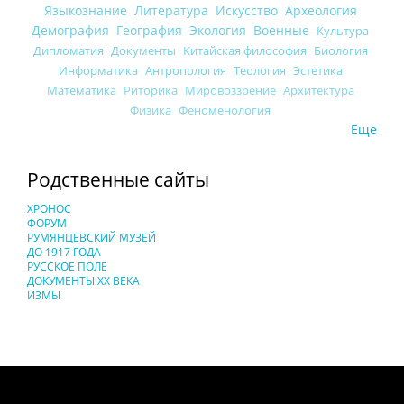
Языкознание
Литература
Искусство
Археология
Демография
География
Экология
Военные
Культура
Дипломатия
Документы
Китайская философия
Биология
Информатика
Антропология
Теология
Эстетика
Математика
Риторика
Мировоззрение
Архитектура
Физика
Феноменология
Еще
Родственные сайты
ХРОНОС
ФОРУМ
РУМЯНЦЕВСКИЙ МУЗЕЙ
ДО 1917 ГОДА
РУССКОЕ ПОЛЕ
ДОКУМЕНТЫ XX ВЕКА
ИЗМЫ
Понятия И Категории - Исторический Проект ХРОНОС