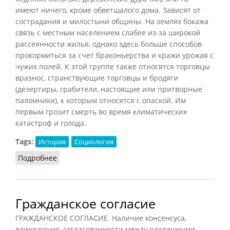
имеют ничего, кроме обветшалого дома. Зависят от
сострадания и милостыни общины. На землях бокажа
связь с местным населением слабее из-за широкой
рассеянности жилья, однако здесь больше способов
прокормиться за счет браконьерства и кражи урожая с
чужих полей. К этой группе также относятся торговцы
вразнос, странствующие торговцы и бродяги
(дезертиры, грабители, настоящие или притворные
паломники), к которым относятся с опаской. Им
первым грозит смерть во время климатических
катастроф и голода.
Tags:
История
Социология
Подробнее
о Маргиналы [во Франции]
Гражданское согласие
ГРАЖДАНСКОЕ СОГЛАСИЕ. Наличие консенсуса,
единодушия, согласованности между различными