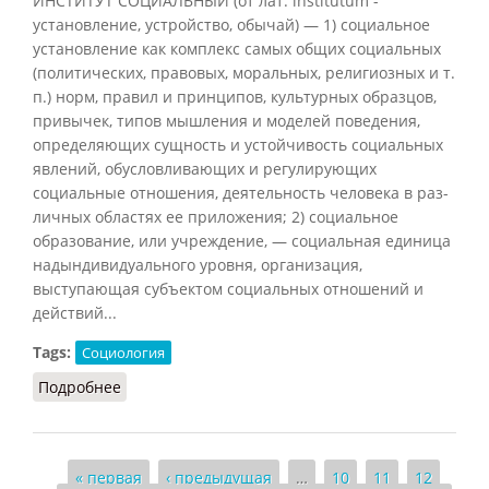
ИНСТИТУТ СОЦИАЛЬНЫЙ (от лат. institutum -
установление, устройство, обычай) — 1) социальное
установление как комплекс самых общих социальных
(политических, правовых, моральных, религиозных и т.
п.) норм, правил и принципов, культурных образцов,
привычек, типов мышления и моделей поведения,
определяющих сущность и устойчивость социальных
явлений, обусловливающих и регулирующих
социальные отношения, деятельность человека в раз-
личных областях ее приложения; 2) социальное
образование, или учреждение, — социальная единица
надындивидуального уровня, организация,
выступающая субъектом социальных отношений и
действий...
Tags:
Социология
Подробнее
о Институт социальный (НФЭ, 2010)
Страницы
« первая
‹ предыдущая
…
10
11
12