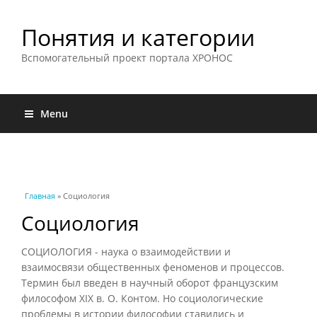
Понятия и категории
Вспомогательный проект портала ХРОНОС
Menu
Вы здесь
Главная
» Социология
Социология
СОЦИОЛОГИЯ - наука о взаимодействии и
взаимосвязи общественных феноменов и процессов.
Термин был введен в научный оборот французским
философом XIX в. О. Контом. Но социологические
проблемы в истории философии ставились и