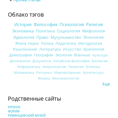
Облако тэгов
История
Философия
Психология
Религия
Экономика
Политика
Социология
Мифология
Идеология
Право
Мусульманство
Этнология
Этика
Наука
Логика
Педагогика
Методология
Языкознание
Литература
Искусство
Археология
Демография
География
Экология
Военные
Культура
Дипломатия
Документы
Китайская философия
Биология
Информатика
Антропология
Теология
Эстетика
Математика
Риторика
Мировоззрение
Архитектура
Физика
Феноменология
Еще
Родственные сайты
ХРОНОС
ФОРУМ
РУМЯНЦЕВСКИЙ МУЗЕЙ