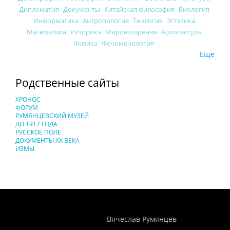
Дипломатия
Документы
Китайская философия
Биология
Информатика
Антропология
Теология
Эстетика
Математика
Риторика
Мировоззрение
Архитектура
Физика
Феноменология
Еще
Родственные сайты
ХРОНОС
ФОРУМ
РУМЯНЦЕВСКИЙ МУЗЕЙ
ДО 1917 ГОДА
РУССКОЕ ПОЛЕ
ДОКУМЕНТЫ XX ВЕКА
ИЗМЫ
Понятия И Категории - Исторический Проект ХРОНОС
WEB-редактор
Вячеслав Румянцев