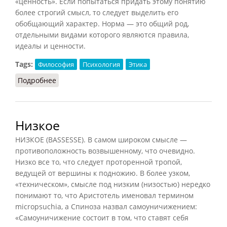
«ценность». Если попытаться придать этому понятию
более строгий смысл, то следует выделить его
обобщающий характер. Норма — это общий род,
отдельными видами которого являются правила,
идеалы и ценности.
Tags:
Философия
Психология
Этика
Подробнее
о Норма (Конт-Спонвиль)
Низкое
НИЗКОЕ (BASSESSE). В самом широком смысле —
противоположность возвышенному, что очевидно.
Низко все то, что следует проторенной тропой,
ведущей от вершины к подножию. В более узком,
«техническом», смысле под низким (низостью) нередко
понимают то, что Аристотель именовал термином
micropsuchia, а Спиноза назвал самоуничижением:
«Самоуничижение состоит в том, что ставят себя