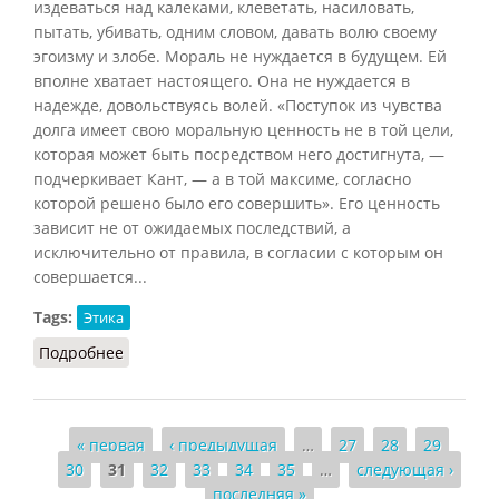
издеваться над калеками, клеветать, насиловать,
пытать, убивать, одним словом, давать волю своему
эгоизму и злобе. Мораль не нуждается в будущем. Ей
вполне хватает настоящего. Она не нуждается в
надежде, довольствуясь волей. «Поступок из чувства
долга имеет свою моральную ценность не в той цели,
которая может быть посредством него достигнута, —
подчеркивает Кант, — а в той максиме, согласно
которой решено было его совершить». Его ценность
зависит не от ожидаемых последствий, а
исключительно от правила, в согласии с которым он
совершается...
Tags:
Этика
Подробнее
о Мораль (Конт-Спонвиль)
Страницы
« первая
‹ предыдущая
…
27
28
29
30
31
32
33
34
35
…
следующая ›
последняя »