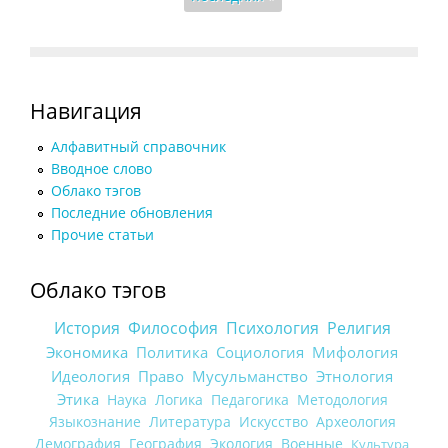
Навигация
Алфавитный справочник
Вводное слово
Облако тэгов
Последние обновления
Прочие статьи
Облако тэгов
История
Философия
Психология
Религия
Экономика
Политика
Социология
Мифология
Идеология
Право
Мусульманство
Этнология
Этика
Наука
Логика
Педагогика
Методология
Языкознание
Литература
Искусство
Археология
Демография
География
Экология
Военные
Культура