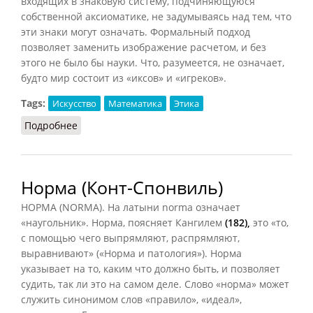
входящих в знаковую систему, подчиняющуюся
собственной аксиоматике, не задумываясь над тем, что
эти знаки могут означать. Формальный подход
позволяет заменить изображение расчетом, и без
этого не было бы науки. Что, разумеется, не означает,
будто мир состоит из «иксов» и «игреков».
Tags:
Искусство
Математика
Этика
Подробнее
о Формализм (Конт-Спонвиль, 2012)
Норма (Конт-Спонвиль)
НОРМА (NORMA). На латыни norma означает
«наугольник». Норма, поясняет Кангилем
(182),
это «то,
с помощью чего выпрямляют, распрямляют,
выравнивают» («Норма и патология»). Норма
указывает на то, каким что должно быть, и позволяет
судить, так ли это на самом деле. Слово «норма» может
служить синонимом слов «правило», «идеал»,