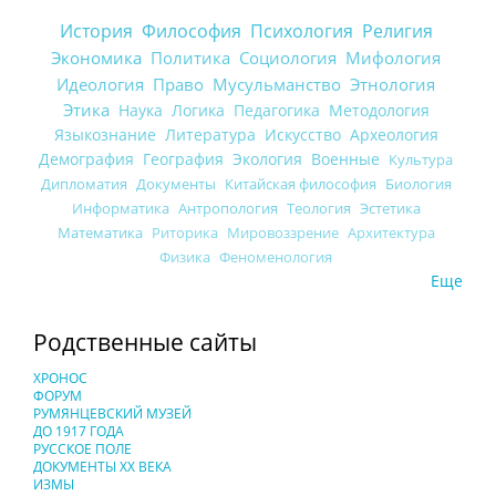
История
Философия
Психология
Религия
Экономика
Политика
Социология
Мифология
Идеология
Право
Мусульманство
Этнология
Этика
Наука
Логика
Педагогика
Методология
Языкознание
Литература
Искусство
Археология
Демография
География
Экология
Военные
Культура
Дипломатия
Документы
Китайская философия
Биология
Информатика
Антропология
Теология
Эстетика
Математика
Риторика
Мировоззрение
Архитектура
Физика
Феноменология
Еще
Родственные сайты
ХРОНОС
ФОРУМ
РУМЯНЦЕВСКИЙ МУЗЕЙ
ДО 1917 ГОДА
РУССКОЕ ПОЛЕ
ДОКУМЕНТЫ XX ВЕКА
ИЗМЫ