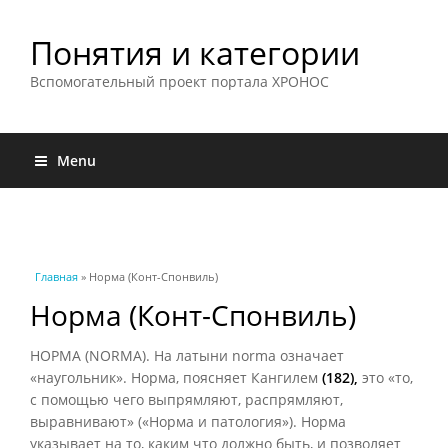
Понятия и категории
Вспомогательный проект портала ХРОНОС
Menu
Вы здесь
Главная
» Норма (Конт-Спонвиль)
Норма (Конт-Спонвиль)
НОРМА (NORMA). На латыни norma означает
«наугольник». Норма, поясняет Кангилем
(182),
это «то,
с помощью чего выпрямляют, распрямляют,
выравнивают» («Норма и патология»). Норма
указывает на то, каким что должно быть, и позволяет