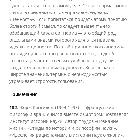
судить, так ли это на самом деле. Слово «норма» может
служить синонимом слов «правило», «идеал»,
«ценность». Если попытаться придать этому понятию
более строгий смысл, то следует выделить его
обобщающий характер. Норма — это общий род,
отдельными видами которого являются правила,
идеалы и ценности. По этой причине слово «норма»
выглядит достаточно расплывчато, что, с одной
стороны, делает его весьма удобным, а с другой —
создает определенные трудности. Выигрывая в
широте значения, термин с необходимостью
утрачивает строгость толкования.
Примечания
182
. Жорж Кангилем (1904-1995) — французский
философ и врач. Учился вместе с Сартром. Возглавлял
Институт истории науки. Автор трудов «Познание
жизни», «Этюды по истории и философии науки»,
«Идеология рационализма в истории наук о жизни».