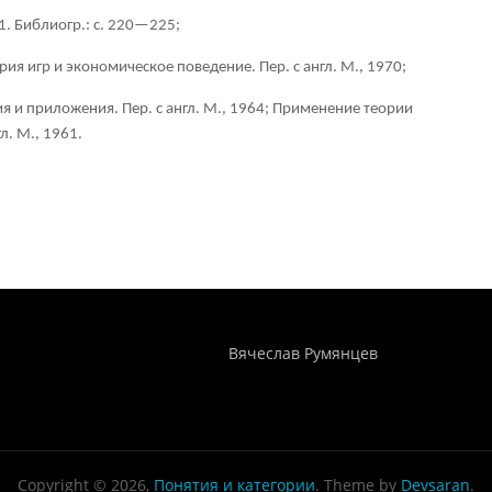
71. Библиогр.: с. 220—225;
ия игр и экономическое поведение. Пер. с англ. М., 1970;
я и приложения. Пер. с англ. М., 1964; Применение теории
л. М., 1961.
Понятия И Категории - Исторический Проект ХРОНОС
WEB-редактор
Вячеслав Румянцев
Copyright © 2026,
Понятия и категории
. Theme by
Devsaran
.