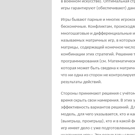
в военном искусстве). Оптимальная с
игры гарантируют (обеспечивают) да
Игры бывают парные и многих игроков.
бесконечные. Конфликтам, происходя
многошаговые и дифференциальные и
называемых матричных игр, в которых
матрицы, содержащей конечное число
комбинации этих стратегий. Решение 
программирования (см. Математичес
которая может быть сведена к матричн
что ни одна из сторон не контролируе
результаты действий.
Стороны принимают решения с учётом 
время скрыть свои намерения. В этих 
эффективность вариантов решений. Дл
модель, для чего указывается, кто и к
(выигрыш, проигрыш), кто и в какой ф
игр имеет дело с уже подготовленным