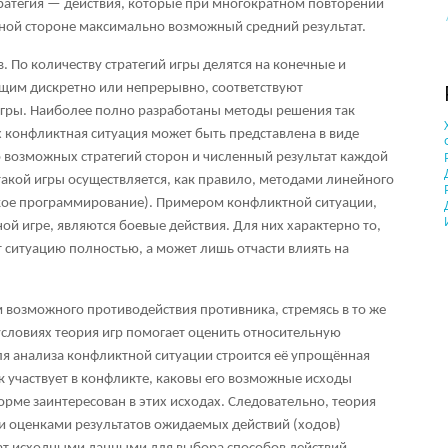
тратегия — действия, которые при многократном повторении
нной стороне максимально возможный средний результат.
 По количеству стратегий игры делятся на конечные и
щим дискретно или непрерывно, соответствуют
гры. Наиболее полно разработаны методы решения так
 конфликтная ситуация может быть представлена в виде
 возможных стратегий сторон и численный результат каждой
такой игры осуществляется, как правило, методами линейного
кое программирование). Примером конфликтной ситуации,
ой игре, являются боевые действия. Для них характерно то,
т ситуацию полностью, а может лишь отчасти влиять на
возможного противодействия противника, стремясь в то же
условиях теория игр помогает оценить относительную
я анализа конфликтной ситуации строится её упрощённая
ак участвует в конфликте, каковы его возможные исходы
орме заинтересован в этих исходах. Следовательно, теория
и оценками результатов ожидаемых действий (ходов)