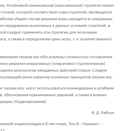
ке. Устойчивой минимаксная (максиминная) стратегия может
й точкой, которой соответствует пара стратегий, являющихся
аиболее общем случае решение игры находится в смешанных
ом чередовании возможных в данных условиях стратегий, и
орой следует применять эти стратегии для получения
та, а также в определении цены игры, т. е. количественного
рименения теории игр обусловлены сложностью составления
енно решения оперативных (оперативно-стратегических)
 оценки результатов ожидаемых действий сторон. Следует
пускающий риска характер основных принципов теории игр.
 теории игр, могут использоваться командирами и штабами
тв, обоснования принимаемых решений, а также в военно-
перации, Моделирование).
В. Д. Рябчук.
енной энциклопедии в 8-ми томах. Том 8: «Ташкент» –
-23.