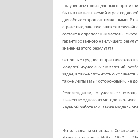
получением новых данных о противни
быть в так называемой игре с седлово
для обеих сторон оптимальными. В н
стратегиях, заключающихся в случайн
состоит в определении частоты, с кот
гарантированного наилучшего результа
значения этого результата.
Основные трудности практического п
моделей изучаемых ею явлений, особ
задач, а также сложностью количеств,
также учитывать «осторожный», не до
Рекомендации, получаемые с помощью
в качестве одного из методов количес
научной работе (см. также Модель о
Использованы материалы Советской во
Ячейка стрелковая. 688 с., 1980., с. 21