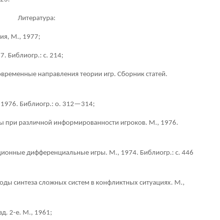
Литература:
я, М., 1977;
7. Библиогр.: с. 214;
Современные направления теории игр. Сборник статей.
, 1976. Библиогр.: о. 312—314;
ы при различной информированности игроков. М., 1976.
иционные дифференциальные игры. М., 1974. Библиогр.: с. 446
тоды синтеза сложных систем в конфликтных ситуациях. М.,
д. 2-е. М., 1961;