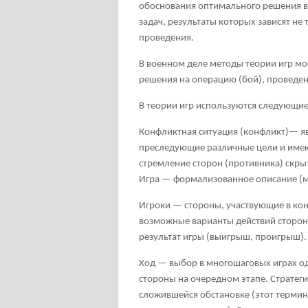
обоснования оптимального решения в
задач, результаты которых зависят не 
проведения.
В военном деле методы теории игр мо
решения на операцию (бой), проведен
В теории игр используются следующие
Конфликтная ситуация (конфликт)— яв
преследующие различные цели и имею
стремление сторон (противника) скры
Игра — формализованное описание (м
Игроки — стороны, участвующие в ко
возможные варианты действий сторон
результат игры (выигрыш, проигрыш).
Ход — выбор в многошаговых играх о
стороны на очередном этапе. Стратеги
сложившейся обстановке (этот термин