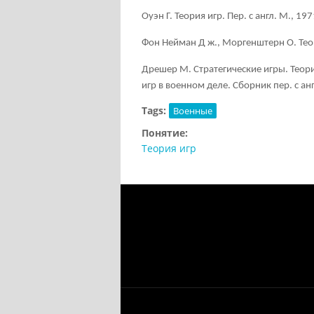
Оуэн Г. Теория игр. Пер. с англ. М., 19
Фон Нейман Д ж., Моргенштерн О. Теор
Дpешеp M. Стратегические игры. Теори
игр в военном деле. Сборник пер. с анг
Tags:
Военные
Понятие:
Теория игр