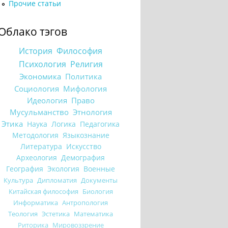
Прочие статьи
Облако тэгов
История
Философия
Психология
Религия
Экономика
Политика
Социология
Мифология
Идеология
Право
Мусульманство
Этнология
Этика
Наука
Логика
Педагогика
Методология
Языкознание
Литература
Искусство
Археология
Демография
География
Экология
Военные
Культура
Дипломатия
Документы
Китайская философия
Биология
Информатика
Антропология
Теология
Эстетика
Математика
Риторика
Мировоззрение