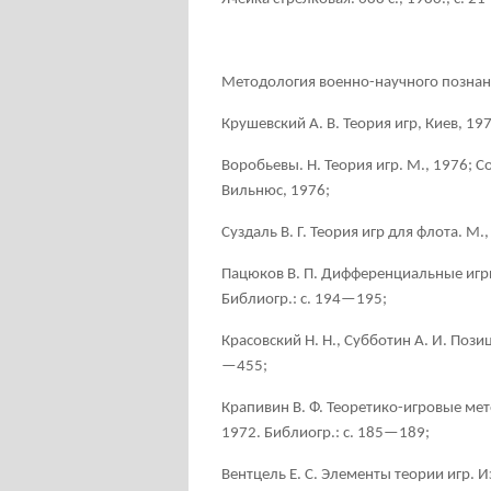
Методология военно-научного познани
Крушевский А. В. Теория игр, Киев, 197
Воробьевы. Н. Теория игр. М., 1976; 
Вильнюс, 1976;
Суздаль В. Г. Теория игр для флота. М.
Пацюков В. П. Дифференциальные игр
Библиогр.: с. 194—195;
Кpасовский Н. Н., Субботин А. И. Поз
—455;
Крапивин В. Ф. Теоретико-игровые ме
1972. Библиогр.: с. 185—189;
Вентцель Е. С. Элементы теории игр. Из