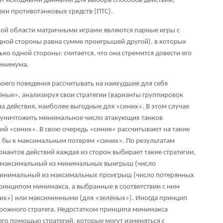
жат исходными данными для выбора способов действий,
ки противотанковых средств (ПТС).
ой области матричными играми являются парные игры с
ной стороны равна сумме проигрышей другой), в которых
о одной стороны: считается, что она стремится довести его
минимума.
воего поведения рассчитывать на наихудшие для себя
ёные», анализируя свои стратегии (варианты группировок
 на действия, наиболее выгодные для «синих». В этом случае
 уничтожить минимальное число атакующих танков
ий «синих». В свою очередь «синие» рассчитывают на такие
 бы к максимальным потерям «синих». По результатам
иантов действий каждая из сторон выбирает такие стратегии,
 максимальный из минимальных выигрыш (число
минимальный из максимальных проигрыш (число потерянных
 принципом минимакса, а выбранные в соответствии с ним
их») или максиминными (для «зелёных»). Иногда принцип
ожного стратега. Недостатком принципа минимакса
его помощью стратегий, которые могут изменяться с