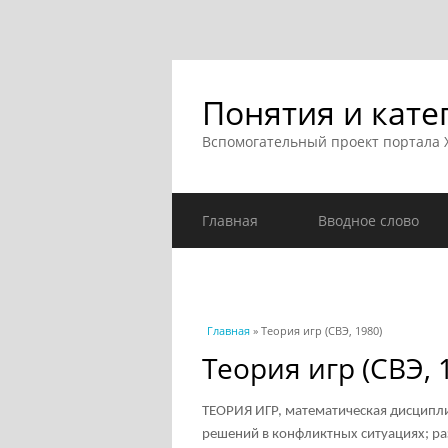
Понятия и кате
Вспомогательный проект портала
Главная
Вводное слово
Вы здесь
Главная
» Теория игр (СВЭ, 1980)
Теория игр (СВЭ, 
ТЕОРИЯ ИГР, математическая дисцип
решений в конфликтных ситуациях; ра