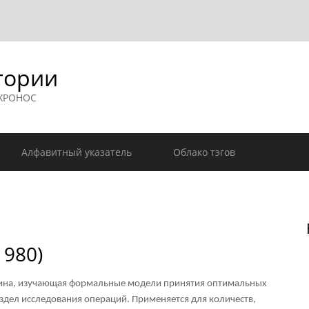
гории
 ХРОНОС
Алфавитный указатель
Облако тэгов
1980)
лина, изучающая формальные модели принятия оптимальных
здел исследования операций. Применяется для количеств,