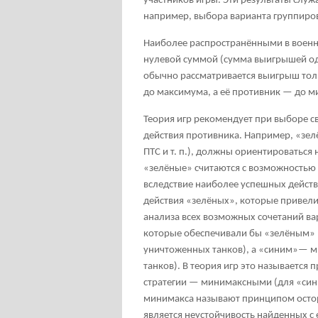
участников игры. Эти результаты слу
например, выбора варианта группиров
Наиболее распространёнными в военн
нулевой суммой (сумма выигрышей од
обычно рассматривается выигрыш тольк
до максимума, а её противник — до 
Теория игр рекомендует при выборе с
действия противника. Например, «зел
ПТС и т. п.), должны ориентироваться
«зелёные» считаются с возможностью
вследствие наиболее успешных действ
действия «зелёных», которые привели
анализа всех возможных сочетаний вар
которые обеспечивали бы «зелёным»
уничтоженных танков), а «синим»— 
танков). В теория игр это называется
стратегии — минимаксными (для «син
минимакса называют принципом остор
является неустойчивость найденных с 