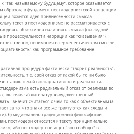
и к "так называемому будущему", которое оказывается
им образом, в фундамент постмодернистской концепции
ающей ложится идея привнесенности смысла
ольку текст в постмодернизме не рассматривается с
исходного объективно наличного смысла (последний
ь в процессуальности наррации как "сказывания"),
соответственно, понимания в герменевтическом смысле
ассоциативность" как программное требование
ративная процедура фактически "творит реальность",
тельность, т.е. свой отказ от какой бы то ни было
резентацию некой вненарративности реальности.
стмодернизма есть радикальный отказ от реализма во
х, включая: а) литературно-художественный
ать - значит считаться с чем-то как с объективным (а
ет за то, что знаки все же трактуются как следы и
сти); б) медиевально традиционный философский
хман, постмодерн относится к тексту принципиально
лизм, ибо постмодерн не ищет "зон свободы" в