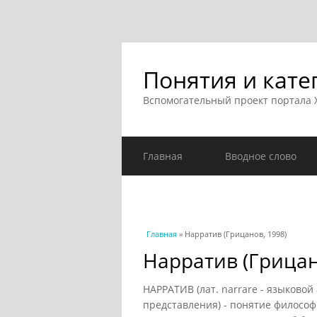
Понятия и кате
Вспомогательный проект портала
Главная
Вводное слово
Вы здесь
Главная
» Нарратив (Грицанов, 1998)
Нарратив (Грицан
НАРРАТИВ (лат. narrare - языковой 
представления) - понятие филосо