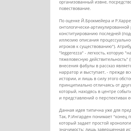
организованный извне, посредств
повествование.
По оценке Й.Брокмейера и Р.Харре
онтологически-артикулированной р
конституированию последней (подо
иллюзию описания процессуальнос
игроков к существованию"). Атриб
"leggerezza" - легкость, которую 
тяжеловесную действительность" 
внесения фабулы в рассказ являет
нарратор и выступает, - прежде вс
истории, и лишь в силу этого обст
принципиально отличаясь от другог
который, находясь в центре событ
и представлений о перспективах 
Данная идея типична уже для пр
Так, Р.Ингарден понимает "конец п
который задает простой хронолог
значимость: лишь завершенная ист