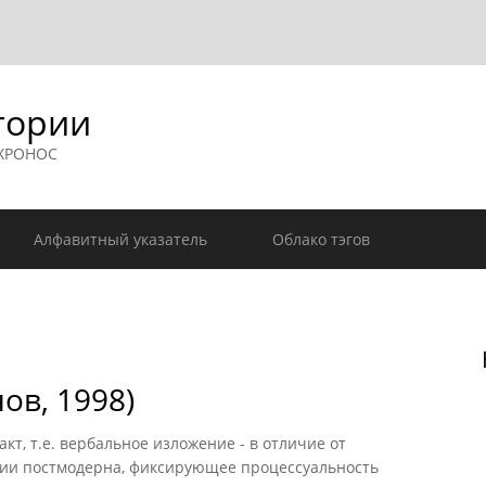
гории
 ХРОНОС
Алфавитный указатель
Облако тэгов
ов, 1998)
акт, т.е. вербальное изложение - в отличие от
фии постмодерна, фиксирующее процессуальность