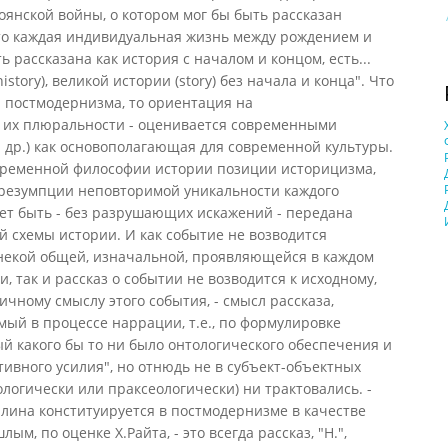
янской войны, о котором мог бы быть рассказан
 что каждая индивидуальная жизнь между рождением и
 рассказана как история с началом и концом, есть...
story), великой истории (story) без начала и конца". Что
 постмодернизма, то ориентация на
в их плюральности - оценивается современными
и др.) как основополагающая для современной культуры.
овременной философии истории позиции историцизма,
резумпции неповторимой уникальности каждого
ет быть - без разрушающих искажений - передана
 схемы истории. И как событие не возводится
 некой общей, изначальной, проявляющейся в каждом
 так и рассказ о событии не возводится к исходному,
чному смыслу этого события, - смысл рассказа,
мый в процессе наррации, т.е., по формулировке
й какого бы то ни было онтологического обеспечения и
тивного усилия", но отнюдь не в субъект-объектных
ологически или праксеологически) ни трактовались. -
лина конституируется в постмодернизме в качестве
м, по оценке Х.Райта, - это всегда рассказ, "Н.",