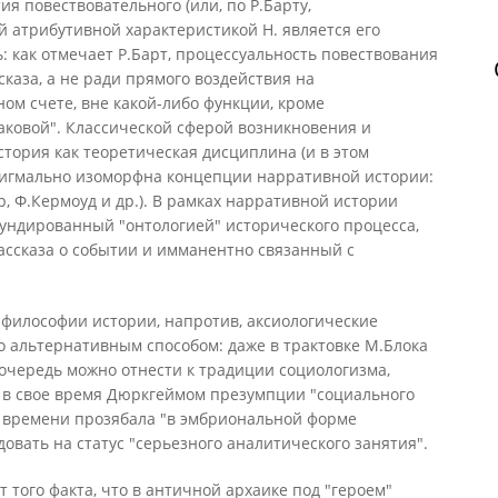
я повествовательного (или, по Р.Барту,
 атрибутивной характеристикой Н. является его
: как отмечает Р.Барт, процессуальность повествования
каза, а не ради прямого воздействия на
чном счете, вне какой-либо функции, кроме
аковой". Классической сферой возникновения и
тория как теоретическая дисциплина (и в этом
игмально изоморфна концепции нарративной истории:
рр, Ф.Кермоуд и др.). В рамках нарративной истории
фундированный "онтологией" исторического процесса,
ассказа о событии и имманентно связанный с
 философии истории, напротив, аксиологические
о альтернативным способом: даже в трактовке М.Блока
 очередь можно отнести к традиции социологизма,
 в свое время Дюркгеймом презумпции "социального
о времени прозябала "в эмбриональной форме
овать на статус "серьезного аналитического занятия".
т того факта, что в античной архаике под "героем"