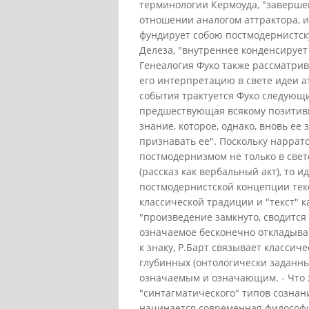
терминологии Кермоуда, "заверше
отношении аналогом аттрактора, 
фундирует собою постмодернистск
Делеза, "внутреннее конденсирует 
Генеалогия Фуко также рассматрив
его интерпретацию в свете идеи 
события трактуется Фуко следующ
предшествующая всякому позитив
знание, которое, однако, вновь ее 
признавать ее". Поскольку наррат
постмодернизмом не только в свет
(рассказ как вербальный акт), то 
постмодернистской концепции тек
классической традиции и "текст" 
"произведение замкнуто, сводится 
означаемое бесконечно откладыва
к знаку, Р.Барт связывает классич
глубинных (онтологически заданны
означаемым и означающим. - Что ж
"синтагматического" типов сознани
начинается современная философи