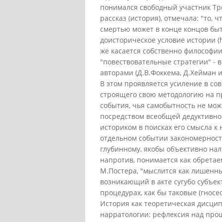
понимался свободный участник Тро
рассказ (история), отмечала: "то,
смертью может в конце концов быть
доисторическое условие истории (hi
же касается собственно философии
"повествовательные стратегии" - 
авторами (Д.В.Фоккема, Д.Хейман 
В этом проявляется усиление в с
строящего свою методологию на п
события, чья самобытность не мож
посредством всеобщей дедуктивной
историком в поисках его смысла к
отдельном событии закономерности,
глубинному, якобы объективно нали
напротив, понимается как обретае
М.Постера, "мыслится как лишенны
возникающий в акте сугубо субъек
процедурах, как бы таковые (гносе
История как теоретическая дисцип
нарратологии: рефлексия над прошлы