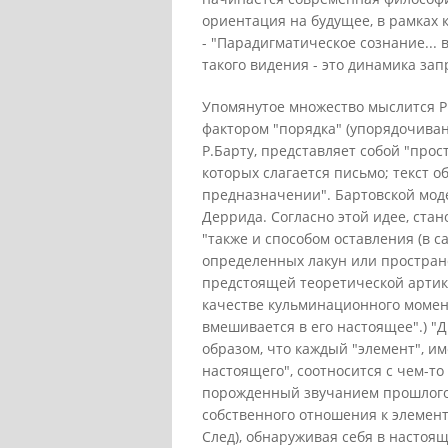
ориентация на будущее, в рамках 
- "Парадигматическое сознание... в
такого видения - это динамика зап
Упомянутое множество мыслится Р.
фактором "порядка" (упорядочиван
Р.Барту, представляет собой "прос
которых слагается письмо; текст о
предназначении". Бартовской моде
Деррида. Согласно этой идее, стан
"также и способом оставления (в 
определенных лакун или пространс
предстоящей теоретической артику
качестве кульминационного момент
вмешивается в его настоящее".) 
образом, что каждый "элемент", 
настоящего", соотносится с чем-то 
порожденный звучанием прошлого 
собственного отношения к элементу 
След), обнаруживая себя в настоя