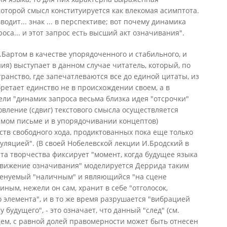
которой смысл конституируется как влекомая асимптота.
водит... знак ... в перспективе; вот почему динамика
роса... и этот запрос есть высший акт означивания".
Бартом в качестве упорядоченного и стабильного, и
ия) выступает в данном случае читатель, который, по
транство, где запечатлеваются все до единой цитаты, из
бретает единство не в происхождении своем, а в
ли "динамик запроса весьма близка идея "отсрочки"
овление (сдвиг) текстового смысла осуществляется
самом письме и в упорядочивании концептов)
тв свободного хода, продиктованных пока еще только
ляцией". (В своей Нобелевской лекции И.Бродский в
а творчества фиксирует "момент, когда будущее языка
"Движение означивания" моделируется Деррида таким
именуемый "наличным" и являющийся "на сцене
иным, нежели он сам, хранит в себе "отголосок,
элемента", и в то же время разрушается "вибрацией
будущего", - это означает, что данный "след" (см.
щем, с равной долей правомерности может быть отнесен