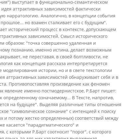
ния") выступает в функционально-семантическом
и идея аттрактивных зависимостей фактически
ую нарратологию. Аналогично, в концепции события
прошлое... но взамен сталкивает его с будущим".
ает исторический процесс в контексте, допускающем
аттрактивных зависимостей. Смысл исторического
им образом: "точка совершенно удаленная и
ному познанию, именно истина, делает возможным
закрывает, не переставая, в своей болтливости, не
ология как концепция рассказа интерпретируется
е моделирования истории, но и в свете текстологии
идея аттрактивных зависимостей обнаруживает себя и в
ста. Противопоставляя произведение как феномен
как явление именно постмодернистское, Р.Барт пишет:
к определенному означаемому... В Тексте, напротив,
ется на будущее". Выделяя различные типы отношения
еское "символическое сознание" с интенцией к поиску
х и потому жестко определенных) соответствий между
е касается "парадигматического" и
я, с которыми Р.Барт соотносит "порог", с которого
я языка, то для них характерна выраженная