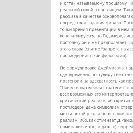
и к "так называемому прошлому", 
реальной силой в настоящем. Так
рассказа в качестве основополаг
посредством задания финала. Поск
точки зрения презентации в нем 
конституируется, по Гадамеру, лиш
постольку он и не предполагает, 
этого слова (снятие "запрета на 
постмодернистской философии).
По формулировке Джеймисона, нар
одновременно постулируя ее относи
претензии на адекватность как п
"Повествовательная стратегия" по
всех возможных его интерпретация
критический реализм, ибо критиков
постмодерн даже символизм отверга
метки некой реальности, налично
реализм, ибо, как отмечает Д.Рай
номиналистично; и даже в) сюрреа