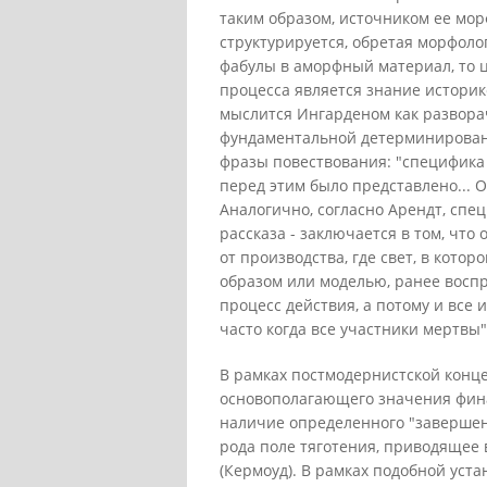
таким образом, источником ее мор
структурируется, обретая морфол
фабулы в аморфный материал, то
процесса является знание историк
мыслится Ингарденом как разворач
фундаментальной детерминированн
фразы повествования: "специфика 
перед этим было представлено... 
Аналогично, согласно Арендт, спе
рассказа - заключается в том, что
от производства, где свет, в котор
образом или моделью, ранее воспр
процесс действия, а потому и все 
часто когда все участники мертвы"
В рамках постмодернистской конц
основополагающего значения фина
наличие определенного "завершени
рода поле тяготения, приводящее 
(Кермоуд). В рамках подобной уста