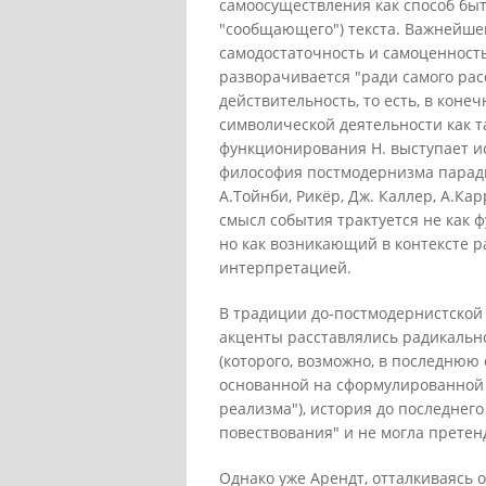
самоосуществления как способ быти
"сообщающего") текста. Важнейшей
самодостаточность и самоценность
разворачивается "ради самого расс
действительность, то есть, в коне
символической деятельности как т
функционирования Н. выступает ис
философия постмодернизма парад
А.Тойнби, Рикёр, Дж. Каллер, А.Ка
смысл события трактуется не как 
но как возникающий в контексте р
интерпретацией.
В традиции до-постмодернистской
акценты расставлялись радикальн
(которого, возможно, в последнюю
основанной на сформулированной
реализма"), история до последнег
повествования" и не могла претенд
Однако уже Арендт, отталкиваясь о