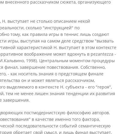
ом внесенного рассказчиком сюжета, организующего
, Н. выступает не столько описанием некой
еальности, сколько "инструкцией" по
бно тому, как правила игры в теннис лишь создают
ти игры, выступая на самом деле средством "вызвать
утивной характеристикой Н. выступает в этом контексте
"нарративное воображение может вдохнуть в pezantezza -
(И.Кальвино, 1998). Центральным моментом процедуры
ся финал, завершение повествования. Собственно,
его, - как носитель знания о предстоящем финале
оятельства он и может являться рассказчиком,
о выделяемого в контексте Н. субъекта - его "героя",
ий, тем не менее лишен знания тенденции их развития
ее завершения.
едворяющих постмодернистскую философию авторов.
овествования" в качестве именно того фактора,
ической последовательности событий семантическую
ория обретает свой смысл, и лишь финал выступает,