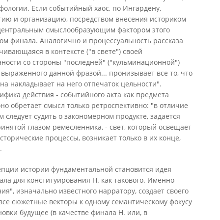
фологии. Если событийный хаос, по Ингардену,
огию и организацию, посредством внесения историком
 центральным смыслообразующим фактором этого
ом финала. Аналогично и процессуальность рассказа
ивающаяся в контексте ("в свете") своей
ости со стороны "последней" ("кульминационной")
выраженного данной фразой... пронизывает все то, что
Она накладывает на него отпечаток цельности".
цифика действия - событийного акта как предмета
 оно обретает смысл только ретроспективно: "в отличие
ом следует судить о закономерном продукте, задается
инятой глазом ремесленника, - свет, который освещает
исторические процессы, возникает только в их конце,
.
епции истории фундаментальной становится идея
ла для конституирования Н. как такового. Именно
я", изначально известного нарратору, создает своего
все сюжетные векторы к одному семантическому фокусу
новки будущее (в качестве финала Н. или, в