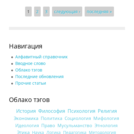
Страницы
1
2
3
следующая ›
последняя »
Навигация
Алфавитный справочник
Вводное слово
Облако тэгов
Последние обновления
Прочие статьи
Облако тэгов
История
Философия
Психология
Религия
Экономика
Политика
Социология
Мифология
Идеология
Право
Мусульманство
Этнология
Этика
Наука
Логика
Педагогика
Методология