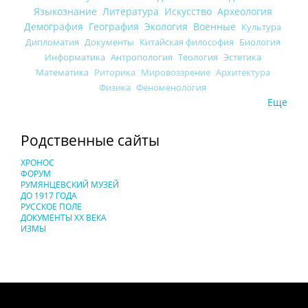
Языкознание
Литература
Искусство
Археология
Демография
География
Экология
Военные
Культура
Дипломатия
Документы
Китайская философия
Биология
Информатика
Антропология
Теология
Эстетика
Математика
Риторика
Мировоззрение
Архитектура
Физика
Феноменология
Еще
Родственные сайты
ХРОНОС
ФОРУМ
РУМЯНЦЕВСКИЙ МУЗЕЙ
ДО 1917 ГОДА
РУССКОЕ ПОЛЕ
ДОКУМЕНТЫ XX ВЕКА
ИЗМЫ