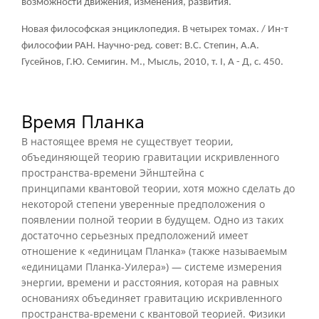
возможности движения, изменения, развития.
Новая философская энциклопедия. В четырех томах. / Ин-т
философии РАН. Научно-ред. совет: В.С. Степин, А.А.
Гусейнов, Г.Ю. Семигин. М., Мысль, 2010, т. I, А - Д, с. 450.
Время Планка
В настоящее время не существует теории,
объединяющей теорию гравитации искривленного
пространства-времени Эйнштейна с
принципами
квантовой теории
, хотя можно сделать до
некоторой степени уверенные предположения о
появлении полной теории в будущем. Одно из таких
достаточно серьезных предположений имеет
отношение к «единицам Планка» (также называемым
«единицами Планка-Уилера») — системе измерения
энергии, времени и расстояния, которая на равных
основаниях объединяет гравитацию искривленного
пространства-времени с квантовой теорией. Физики