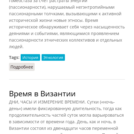
гомеостаза за счет растраты энергии
(пассионарности), нарушаемый негэнтропийными
пассионарными толчками, вызывающими к активной
исторической жизни новые этносы. Время
историческое обнаруживает себя через насыщенность
деяниями и событиями, являющимися проявлением
пассионарности этнических коллективов и отдельных
людей.
Tags:
История
Этнология
Подробнее
о Время историческое (ЛГ.Э, 2013)
Время в Византии
ДНИ, ЧАСЫ И ИЗМЕРЕНИЕ ВРЕМЕНИ. Сутки («ночь-
день») имели фиксированную длительность, тогда как
продолжительность частей суток могла варьироваться
в зависимости от времени года. День, как и ночь, в
Византии состоял из двенадцати часов переменной