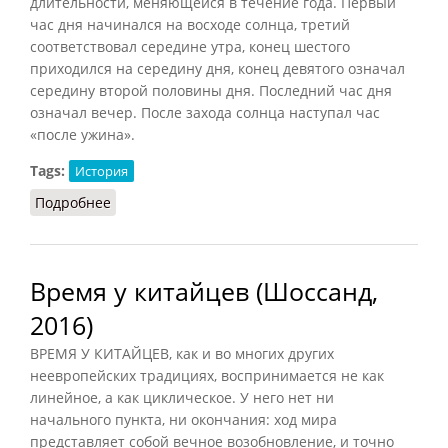
длительности, меняющейся в течение года. Первый
час дня начинался на восходе солнца, третий
соответствовал середине утра, конец шестого
приходился на середину дня, конец девятого означал
середину второй половины дня. Последний час дня
означал вечер. После захода солнца наступал час
«после ужина».
Tags:
История
Подробнее
о Время в Византии
Время у китайцев (Шоссанд,
2016)
ВРЕМЯ У КИТАЙЦЕВ, как и во многих других
неевропейских традициях, воспринимается не как
линейное, а как циклическое. У него нет ни
начального пункта, ни окончания: ход мира
представляет собой вечное возобновление, и точно