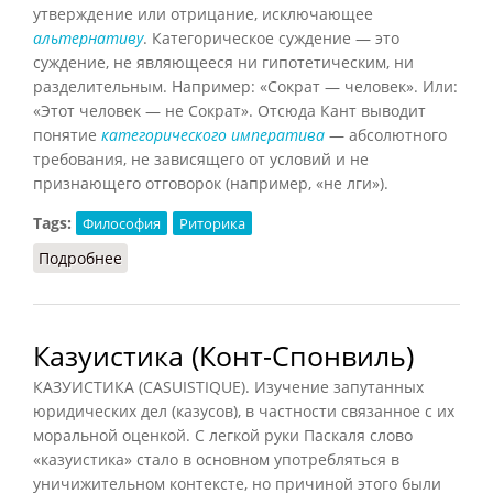
утверждение или отрицание, исключающее
альтернативу
. Категорическое суждение — это
суждение, не являющееся ни гипотетическим, ни
разделительным. Например: «Сократ — человек». Или:
«Этот человек — не Сократ». Отсюда Кант выводит
понятие
категорического императива
— абсолютного
требования, не зависящего от условий и не
признающего отговорок (например, «не лги»).
Tags:
Философия
Риторика
Подробнее
о Категоричность
Казуистика (Конт-Спонвиль)
КАЗУИСТИКА (CASUISTIQUE). Изучение запутанных
юридических дел (казусов), в частности связанное с их
моральной оценкой. С легкой руки Паскаля слово
«казуистика» стало в основном употребляться в
уничижительном контексте, но причиной этого были