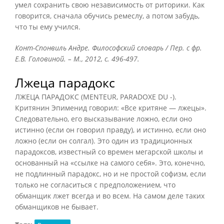
умел сохранить свою независимость от риторики. Как
говорится, сначала обучись ремеслу, а потом забудь,
что ты ему учился.
Конт-Спонвиль Андре. Философский словарь / Пер. с фр.
Е.В. Головиной. – М., 2012, с. 496-497.
Лжеца парадокс
ЛЖЕЦА ПАРАДОКС (MENTEUR, PARADOXE DU -).
Критянин Эпименид говорил: «Все критяне — лжецы».
Следовательно, его высказывание ложно, если оно
истинно (если он говорил правду), и истинно, если оно
ложно (если он солгал). Это один из традиционных
парадоксов, известный со времен мегарской школы и
основанный на «ссылке на самого себя». Это, конечно,
не подлинный парадокс, но и не простой софизм, если
только не согласиться с предположением, что
обманщик лжет всегда и во всем. На самом деле таких
обманщиков не бывает.