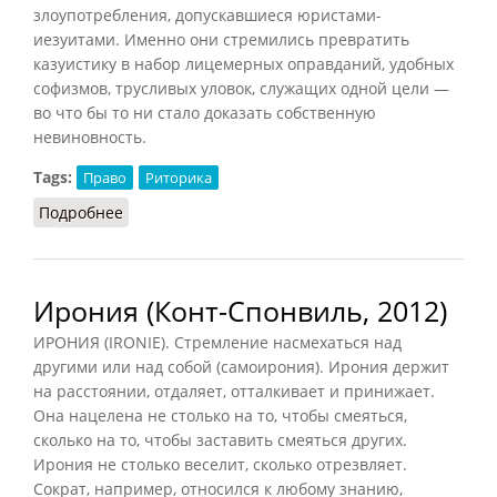
злоупотребления, допускавшиеся юристами-
иезуитами. Именно они стремились превратить
казуистику в набор лицемерных оправданий, удобных
софизмов, трусливых уловок, служащих одной цели —
во что бы то ни стало доказать собственную
невиновность.
Tags:
Право
Риторика
Подробнее
о Казуистика (Конт-Спонвиль)
Ирония (Конт-Спонвиль, 2012)
ИРОНИЯ (IRONIE). Стремление насмехаться над
другими или над собой (самоирония). Ирония держит
на расстоянии, отдаляет, отталкивает и принижает.
Она нацелена не столько на то, чтобы смеяться,
сколько на то, чтобы заставить смеяться других.
Ирония не столько веселит, сколько отрезвляет.
Сократ, например, относился к любому знанию,