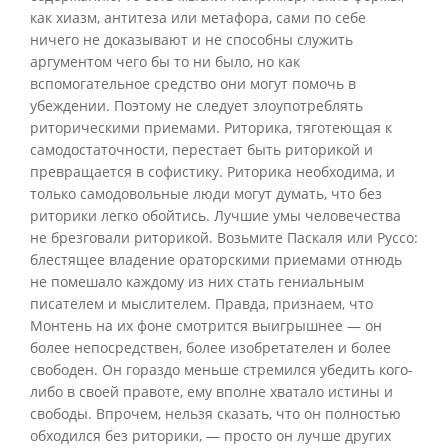
как хиазм, антитеза или метафора, сами по себе
ничего не доказывают и не способны служить
аргументом чего бы то ни было, но как
вспомогательное средство они могут помочь в
убеждении. Поэтому не следует злоупотреблять
риторическими приемами. Риторика, тяготеющая к
самодостаточности, перестает быть риторикой и
превращается в софистику. Риторика необходима, и
только самодовольные люди могут думать, что без
риторики легко обойтись. Лучшие умы человечества
не брезговали риторикой. Возьмите Паскаля или Руссо:
блестящее владение ораторскими приемами отнюдь
не помешало каждому из них стать гениальным
писателем и мыслителем. Правда, признаем, что
Монтень на их фоне смотрится выигрышнее — он
более непосредствен, более изобретателен и более
свободен. Он гораздо меньше стремился убедить кого-
либо в своей правоте, ему вполне хватало истины и
свободы. Впрочем, нельзя сказать, что он полностью
обходился без риторики, — просто он лучше других