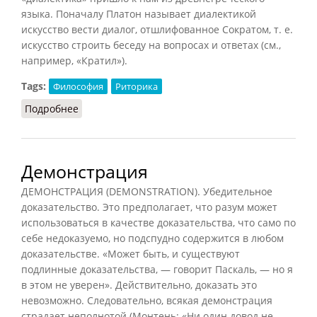
языка. Поначалу Платон называет диалектикой
искусство вести диалог, отшлифованное Сократом, т. е.
искусство строить беседу на вопросах и ответах (см.,
например, «Кратил»).
Tags:
Философия
Риторика
Подробнее
о Диалектика (Конт-Спонвиль, 2012)
Демонстрация
ДЕМОНСТРАЦИЯ (DEMONSTRATION). Убедительное
доказательство. Это предполагает, что разум может
использоваться в качестве доказательства, что само по
себе недоказуемо, но подспудно содержится в любом
доказательстве. «Может быть, и существуют
подлинные доказательства, — говорит Паскаль, — но я
в этом не уверен». Действительно, доказать это
невозможно. Следовательно, всякая демонстрация
страдает неполнотой (Монтень: «Ни один довод не