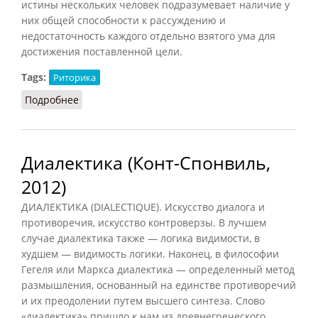
истины нескольких человек подразумевает наличие у
них общей способности к рассуждению и
недостаточность каждого отдельно взятого ума для
достижения поставленной цели.
Tags:
Риторика
Подробнее
о Диалог (Конт-Спонвиль, 2012)
Диалектика (Конт-Спонвиль,
2012)
ДИАЛЕКТИКА (DIALECTIQUE). Искусство диалога и
противоречия, искусство контроверзы. В лучшем
случае диалектика также — логика видимости, в
худшем — видимость логики. Наконец, в философии
Гегеля или Маркса диалектика — определенный метод
размышления, основанный на единстве противоречий
и их преодолении путем высшего синтеза. Слово
«диалектика» пришло к нам из древнегреческого