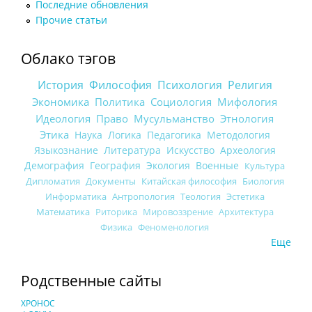
Последние обновления
Прочие статьи
Облако тэгов
История
Философия
Психология
Религия
Экономика
Политика
Социология
Мифология
Идеология
Право
Мусульманство
Этнология
Этика
Наука
Логика
Педагогика
Методология
Языкознание
Литература
Искусство
Археология
Демография
География
Экология
Военные
Культура
Дипломатия
Документы
Китайская философия
Биология
Информатика
Антропология
Теология
Эстетика
Математика
Риторика
Мировоззрение
Архитектура
Физика
Феноменология
Еще
Родственные сайты
ХРОНОС