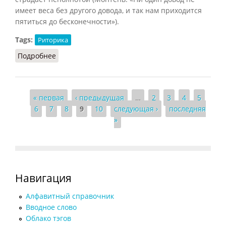
имеет веса без другого довода, и так нам приходится
пятиться до бесконечности»).
Tags:
Риторика
Подробнее
о Демонстрация
Страницы
« первая
‹ предыдущая
…
2
3
4
5
6
7
8
9
10
следующая ›
последняя
»
Навигация
Алфавитный справочник
Вводное слово
Облако тэгов