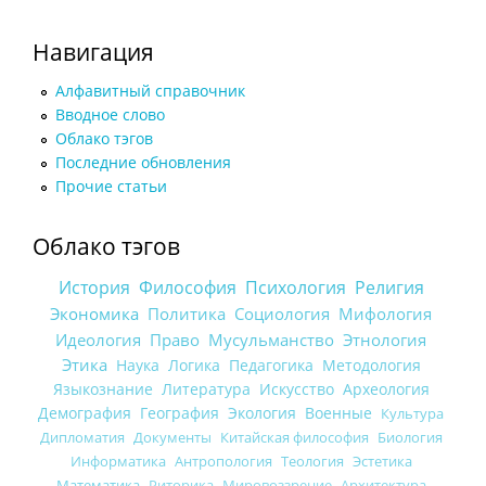
Навигация
Алфавитный справочник
Вводное слово
Облако тэгов
Последние обновления
Прочие статьи
Облако тэгов
История
Философия
Психология
Религия
Экономика
Политика
Социология
Мифология
Идеология
Право
Мусульманство
Этнология
Этика
Наука
Логика
Педагогика
Методология
Языкознание
Литература
Искусство
Археология
Демография
География
Экология
Военные
Культура
Дипломатия
Документы
Китайская философия
Биология
Информатика
Антропология
Теология
Эстетика
Математика
Риторика
Мировоззрение
Архитектура