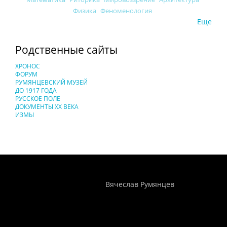
Физика
Феноменология
Еще
Родственные сайты
ХРОНОС
ФОРУМ
РУМЯНЦЕВСКИЙ МУЗЕЙ
ДО 1917 ГОДА
РУССКОЕ ПОЛЕ
ДОКУМЕНТЫ XX ВЕКА
ИЗМЫ
Понятия И Категории - Исторический Проект ХРОНОС
WEB-редактор
Вячеслав Румянцев