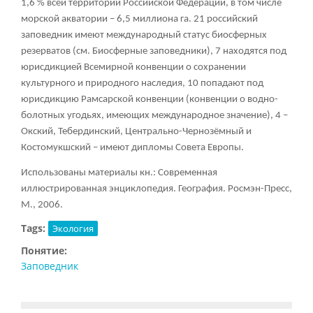
1,6 % всей территории Российской Федерации, в том числе
морской акватории – 6,5 миллиона га. 21 российский
заповедник имеют международный статус биосферных
резерватов (см. Биосферные заповедники), 7 находятся под
юрисдикцией Всемирной конвенции о сохранении
культурного и природного наследия, 10 попадают под
юрисдикцию Рамсарской конвенции (конвенции о водно-
болотных угодьях, имеющих международное значение), 4 –
Окский, Тебердинский, Центрально-Чернозёмный и
Костомукшский – имеют дипломы Совета Европы.
Использованы материалы кн.: Современная
иллюстрированная энциклопедия. География. Росмэн-Пресс,
М., 2006.
Tags:
Экология
Понятие:
Заповедник