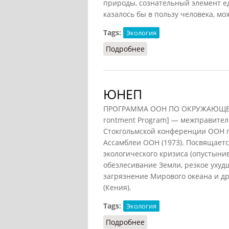
природы, сознательный элемент е
казалось бы в пользу человека, мо
Tags:
Экология
Подробнее
о Экология (Лопухов, 20
ЮНЕП
ПРОГРАММА ООН ПО ОКРУЖАЮЩЕЙ Ч
rontment Program] — межправител
Стокгольмской конференции ООН 
Ассамблеи ООН (1973). Посвящает
экологического кризиса (опустыни
обезлесивание Земли, резкое ухуд
загрязнение Мирового океана и др
(Кения).
Tags:
Экология
Подробнее
о ЮНЕП