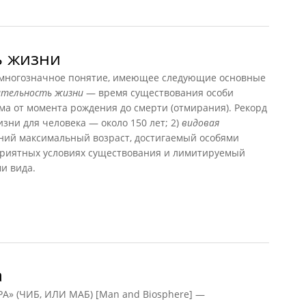
ь жизни
огозначное понятие, имеющее следующие основные
тельность жизни
— время существования особи
зма от момента рождения до смерти (отмирания). Рекорд
ни для человека — около 150 лет; 2)
видовая
ий максимальный возраст, достигаемый особями
приятных условиях существования и лимитируемый
и вида.
жизни
а
 (ЧИБ, ИЛИ МАБ) [Man and Biosphere] —