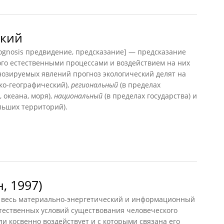
ский
nosis предвидение, предсказание] — предсказание
ого естественными процессами и воздействием на них
нозируемых явлений прогноз экологический делят на
о-географический),
региональный
(в пределах
 океана, моря),
национальный
(в пределах государства) и
льших территорий).
ий
, 1997)
— весь материально-энергетический и информационный
стественных условий существования человеческого
ли косвенно воздействует и с которыми связана его