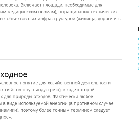
человека. Включает площади, необходимые для
ным медицинским нормам), выращивания технических
 объектов с их инфраструктурой (жилища, дороги и т.
ное (Агаджанян, 1997)
тходное
овное понятие для хозяйственной деятельности
хозяйственную индустрию), в ходе которой
ых для природы отходов. Фактически любое
ы в виде используемой энергии (в противном случае
амики), поэтому более точным термином следует
дное».
одное