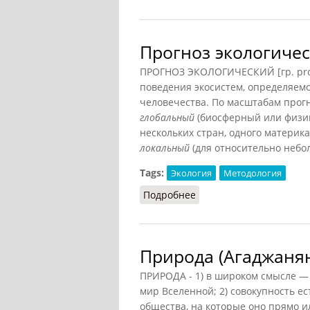
Прогноз экологиче
ПРОГНОЗ ЭКОЛОГИЧЕСКИЙ [гр. prog
поведения экосистем, определяем
человечества. По масштабам прог
глобальный
(биосферный или физик
нескольких стран, одного материка,
локальный
(для относительно небо
Tags:
Экология
Методология
Подробнее
о Прогноз экологическ
Природа (Агаджанян
ПРИРОДА - 1) в широком смысле 
мир Вселенной; 2) совокупность е
общества, на которые оно прямо и