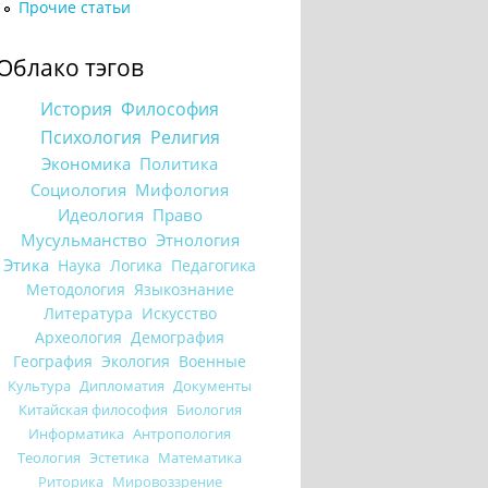
Прочие статьи
Облако тэгов
История
Философия
Психология
Религия
Экономика
Политика
Социология
Мифология
Идеология
Право
Мусульманство
Этнология
Этика
Наука
Логика
Педагогика
Методология
Языкознание
Литература
Искусство
Археология
Демография
География
Экология
Военные
Культура
Дипломатия
Документы
Китайская философия
Биология
Информатика
Антропология
Теология
Эстетика
Математика
Риторика
Мировоззрение