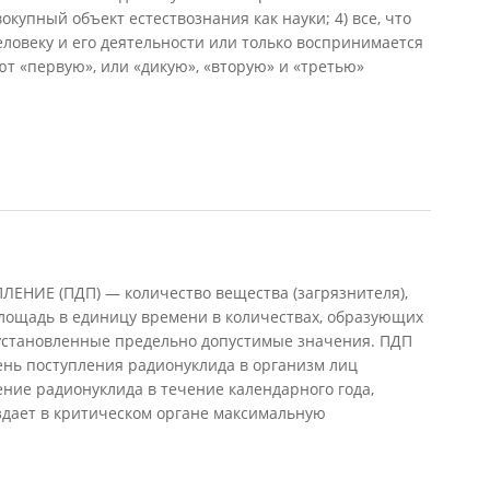
окупный объект естествознания как науки; 4) все, что
еловеку и его деятельности или только воспринимается
ют «первую», или «дикую», «вторую» и «третью»
1997)
ИЕ (ПДП) — количество вещества (загрязнителя),
ощадь в единицу времени в количествах, образующих
становленные предельно допустимые значения. ПДП
нь поступления радионуклида в организм лиц
ение радионуклида в течение календарного года,
здает в критическом органе максимальную