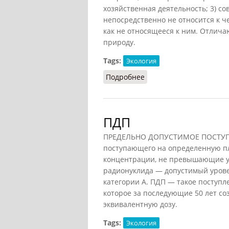
хозяйственная деятельность; 3) сов
непосредственно не относится к ч
как не относящееся к ним. Отлича
природу.
Tags:
Экология
Подробнее
о Природа (Агаджанян, 
ПДП
ПРЕДЕЛЬНО ДОПУСТИМОЕ ПОСТУПЛЕН
поступающего на определенную пл
концентрации, не превышающие у
радионуклида — допустимый урове
категории А. ПДП — такое поступл
которое за последующие 50 лет со
эквивалентную дозу.
Tags:
Экология