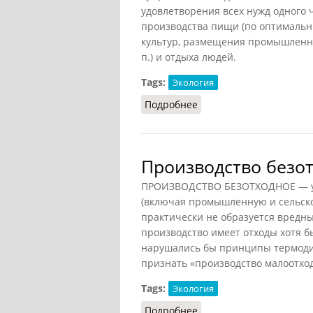
удовлетворения всех нужд одного 
производства пищи (по оптималь
культур, размещения промышленных
п.) и отдыха людей.
Tags:
Экология
Подробнее
о Пространство жизнен
Производство безо
ПРОИЗВОДСТВО БЕЗОТХОДНОЕ — усл
(включая промышленную и сельско
практически не образуется вредн
производство имеет отходы хотя б
нарушались бы принципы термодин
признать «производство малоотхо
Tags:
Экология
Подробнее
о Производство безотх