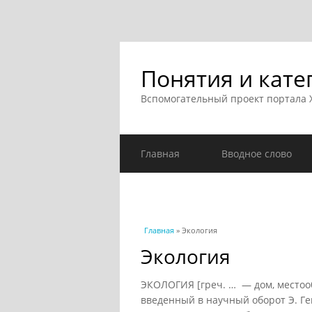
Понятия и кате
Вспомогательный проект портала
Главная
Вводное слово
Вы здесь
Главная
» Экология
Экология
ЭКОЛОГИЯ [греч. … — дом, местоо
введенный в научный оборот Э. Ге