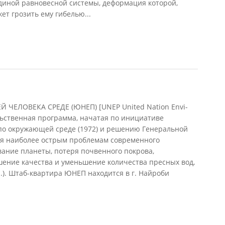
диной равновесной системы, деформация которой,
жет грозить ему гибелью...
13)
ЕЛОВЕКА СРЕДЕ (ЮНЕП) [UNEP United Nation Envi-
ьственная программа, начатая по инициативе
по окружающей среде (1972) и решению Генеральной
ся наиболее острым проблемам современного
вание планеты, потеря почвенного покрова,
шение качества и уменьшение количества пресных вод,
.). Штаб-квартира ЮНЕП находится в г. Найроби