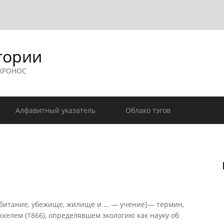
гории
 ХРОНОС
Алфавитный указатель
Облако тэгов
битание, убежище, жилище и … — учение]— термин,
ккелем (1866), определявшем экологию как науку об