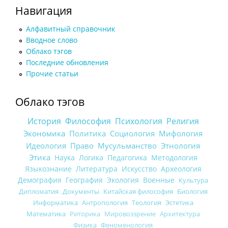
Навигация
Алфавитный справочник
Вводное слово
Облако тэгов
Последние обновления
Прочие статьи
Облако тэгов
История
Философия
Психология
Религия
Экономика
Политика
Социология
Мифология
Идеология
Право
Мусульманство
Этнология
Этика
Наука
Логика
Педагогика
Методология
Языкознание
Литература
Искусство
Археология
Демография
География
Экология
Военные
Культура
Дипломатия
Документы
Китайская философия
Биология
Информатика
Антропология
Теология
Эстетика
Математика
Риторика
Мировоззрение
Архитектура
Физика
Феноменология