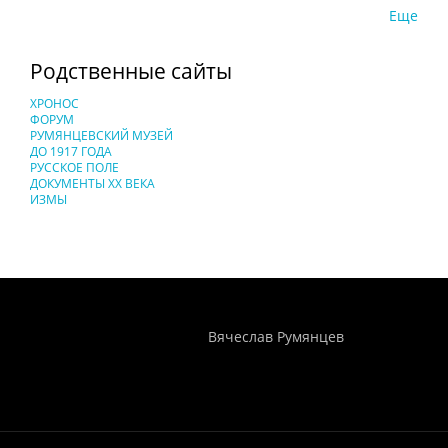
Еще
Родственные сайты
ХРОНОС
ФОРУМ
РУМЯНЦЕВСКИЙ МУЗЕЙ
ДО 1917 ГОДА
РУССКОЕ ПОЛЕ
ДОКУМЕНТЫ XX ВЕКА
ИЗМЫ
Понятия И Категории - Исторический Проект ХРОНОС
WEB-редактор
Вячеслав Румянцев