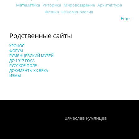
Математика
Риторика
Мировоззрение
Архитектура
Физика
Феноменология
Еще
Родственные сайты
ХРОНОС
ФОРУМ
РУМЯНЦЕВСКИЙ МУЗЕЙ
ДО 1917 ГОДА
РУССКОЕ ПОЛЕ
ДОКУМЕНТЫ XX ВЕКА
ИЗМЫ
Понятия И Категории - Исторический Проект ХРОНОС
WEB-редактор
Вячеслав Румянцев