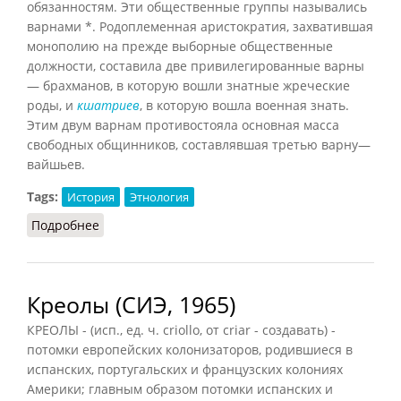
обязанностям. Эти общественные группы назывались
варнами *. Родоплеменная аристократия, захватившая
монополию на прежде выборные общественные
должности, составила две привилегированные варны
— брахманов, в которую вошли знатные жреческие
роды, и
кшатриев
, в которую вошла военная знать.
Этим двум варнам противостояла основная масса
свободных общинников, составлявшая третью варну—
вайшьев.
Tags:
История
Этнология
Подробнее
о Варны
Креолы (СИЭ, 1965)
КРЕОЛЫ - (исп., ед. ч. criollo, от criar - создавать) -
потомки европейских колонизаторов, родившиеся в
испанских, португальских и французских колониях
Америки; главным образом потомки испанских и