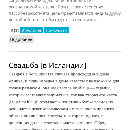
социальной или идеальной потребности,
осознаваемой как цель. При высоких степенях
пассионарности эта цель представляется индивидууму
достойной того, чтобы отдать за нее жизнь.
Tags:
Этнология
Психология
Подробнее
о Пассионарность в поведении
Свадьба [в Исландии]
Свадьба в большинстве случаев происходила в доме
жениха, и лишь изредка в доме невесты с возможным для
хозяев размахом; она называлась brúðlaup — термин,
который заставляет задуматься, так как вторая его часть
(laup или hlaup) отсылает к понятию «бега»: возможно,
речь идет о лексикологическом отзвуке очень древнего
обычая похищения невесты, о котором, однако, в
дошедших до нас текстах свидетельств нет. Обряд
заключения брака, о деталях которого мы не имеем ни