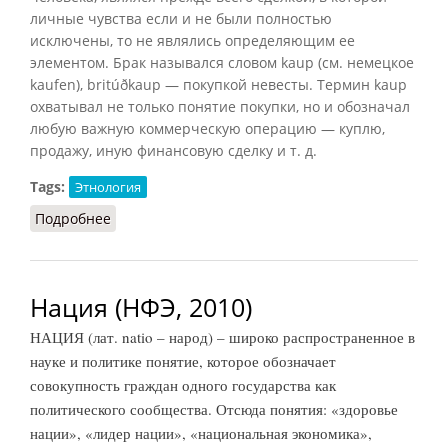
личные чувства если и не были полностью
исключены, то не являлись определяющим ее
элементом. Брак назывался словом kaup (см. немецкое
kaufen), britúðkaup — покупкой невесты. Термин kaup
охватывал не только понятие покупки, но и обозначал
любую важную коммерческую операцию — куплю,
продажу, иную финансовую сделку и т. д.
Tags:
Этнология
Подробнее
о Брак [в Исландии]
Нация (НФЭ, 2010)
НАЦИЯ (лат. natio – народ) – широко распространенное в
науке и политике понятие, которое обозначает
совокупность граждан одного государства как
политического сообщества. Отсюда понятия: «здоровье
нации», «лидер нации», «национальная экономика»,