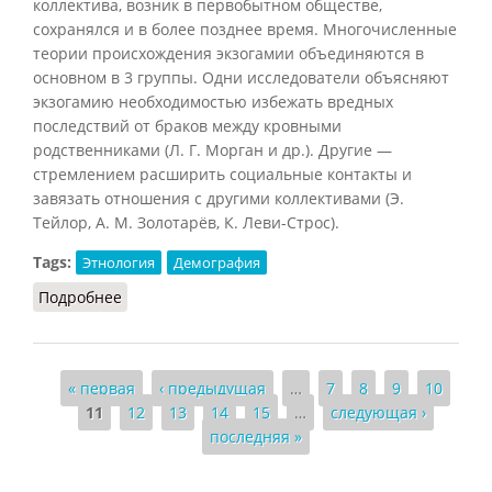
коллектива, возник в первобытном обществе,
сохранялся и в более позднее время. Многочисленные
теории происхождения экзогамии объединяются в
основном в 3 группы. Одни исследователи объясняют
экзогамию необходимостью избежать вредных
последствий от браков между кровными
родственниками (Л. Г. Морган и др.). Другие —
стремлением расширить социальные контакты и
завязать отношения с другими коллективами (Э.
Тейлор, А. М. Золотарёв, К. Леви-Строс).
Tags:
Этнология
Демография
Подробнее
о Экзогамия (Рыбаковский, 2003)
Страницы
« первая
‹ предыдущая
…
7
8
9
10
11
12
13
14
15
…
следующая ›
последняя »