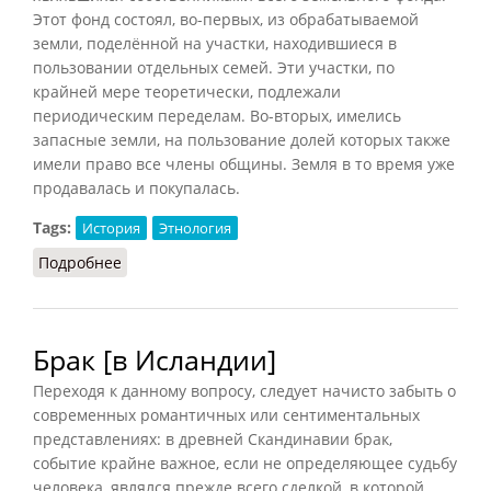
Этот фонд состоял, во-первых, из обрабатываемой
земли, поделённой на участки, находившиеся в
пользовании отдельных семей. Эти участки, по
крайней мере теоретически, подлежали
периодическим переделам. Во-вторых, имелись
запасные земли, на пользование долей которых также
имели право все члены общины. Земля в то время уже
продавалась и покупалась.
Tags:
История
Этнология
Подробнее
о Община и семья в Ассирии
Брак [в Исландии]
Переходя к данному вопросу, следует начисто забыть о
современных романтичных или сентиментальных
представлениях: в древней Скандинавии брак,
событие крайне важное, если не определяющее судьбу
человека, являлся прежде всего сделкой, в которой