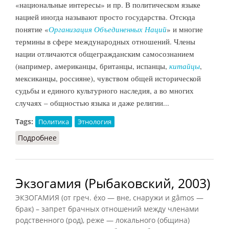
«национальные интересы» и пр. В политическом языке
нацией иногда называют просто государства. Отсюда
понятие «
Организация Объединенных Наций
» и многие
термины в сфере международных отношений. Члены
нации отличаются общегражданским самосознанием
(например, американцы, британцы, испанцы,
китайцы
,
мексиканцы, россияне), чувством общей исторической
судьбы и единого культурного наследия, а во многих
случаях – общностью языка и даже религии...
Tags:
Политика
Этнология
Подробнее
о Нация (НФЭ, 2010)
Экзогамия (Рыбаковский, 2003)
ЭКЗОГАМИЯ (от греч. éxo — вне, снаружи и gâmos —
брак) – запрет брачных отношений между членами
родственного (род), реже — локального (община)