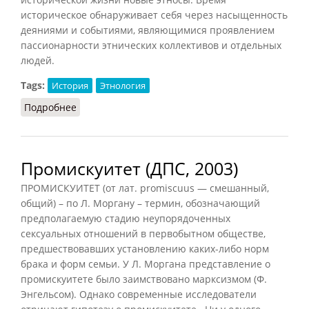
историческое обнаруживает себя через насыщенность
деяниями и событиями, являющимися проявлением
пассионарности этнических коллективов и отдельных
людей.
Tags:
История
Этнология
Подробнее
о Время историческое (ЛГ.Э, 2013)
Промискуитет (ДПС, 2003)
ПРОМИСКУИТЕТ (от лат. promiscuus — смешанный,
общий) – по Л. Моргану – термин, обозначающий
предполагаемую стадию неупорядоченных
сексуальных отношений в первобытном обществе,
предшествовавших установлению каких-либо норм
брака и форм семьи. У Л. Моргана представление о
промискуитете было заимствовано марксизмом (Ф.
Энгельсом). Однако современные исследователи