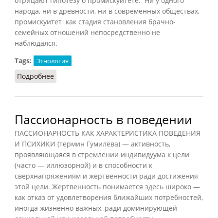
отрицают гипотезу о промискуитете. Ни у одного
народа, ни в древности, ни в современных обществах,
промискуитет как стадия становления брачно-
семейных отношений непосредственно не
наблюдался.
Tags:
Этнология
Подробнее
о Промискуитет (ДПС, 2003)
Пассионарность в поведении
ПАССИОНАРНОСТЬ КАК ХАРАКТЕРИСТИКА ПОВЕДЕНИЯ
И ПСИХИКИ (термин Гумилёва) — активность,
проявляющаяся в стремлении индивидуума к цели
(часто — иллюзорной) и в способности к
сверхнапряжениям и жертвенности ради достижения
этой цели. Жертвенность понимается здесь широко —
как отказ от удовлетворения ближайших потребностей,
иногда жизненно важных, ради доминирующей