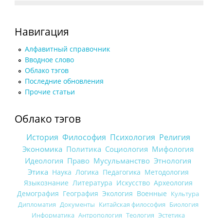
Навигация
Алфавитный справочник
Вводное слово
Облако тэгов
Последние обновления
Прочие статьи
Облако тэгов
История
Философия
Психология
Религия
Экономика
Политика
Социология
Мифология
Идеология
Право
Мусульманство
Этнология
Этика
Наука
Логика
Педагогика
Методология
Языкознание
Литература
Искусство
Археология
Демография
География
Экология
Военные
Культура
Дипломатия
Документы
Китайская философия
Биология
Информатика
Антропология
Теология
Эстетика