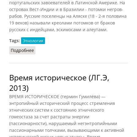
португальских завоевателей в Латинской Америке. На
островах Вест-Индии и в Бразилии - потомки негров-
рабов. Русские поселенцы на Аляске (18 - 2-я половина
19 веков) называли креолами потомков от браков
русских с индейцами, эскимосами и алеутами.
Tags:
Этнология
Подробнее
о Креолы (СИЭ, 1965)
Время историческое (ЛГ.Э,
2013)
ВРЕМЯ ИСТОРИЧЕСКОЕ (термин Гумилёва) —
энтропийный исторический процесс стремления
этнических систем к состоянию этнического
гомеостаза за счет растраты энергии
(пассионарности), нарушаемый негэнтропийными
пассионарными толчками, вызывающими к активной
исторической жизни новые этносы. Время