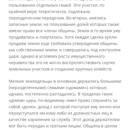
пользовании отдельных семей. Эти участки, по
крайней мере теоретически, подлежали
периодическим переделам. Во-вторых, имелись
запасные земли, на пользование долей которых также
имели право все члены общины. Земля в то время уже
продавалась и покупалась. Хотя каждая сделка купли-
продажи земли ещё требовала утверждения общины,
как собственника земли, и совершалась под контролем
царя, однако в условиях роста имущественного
неравенства это не могло воспрепятствовать скупке
земельных участков и созданию крупных хозяйств.
Мелкие земледельцы в основном держались большими
(неразделёнными) семьями («домами»), которые,
однако, постепенно распадались. В пределах таких
«домов» царь, по-видимому, имел право сохранять за
собой «долю», доход с которой поступал ему лично или
переуступался им кому-либо из должностных лиц в
качестве кормления за службу. Этот доход держателем
мог быть передан и третьим лицам. Община в целом