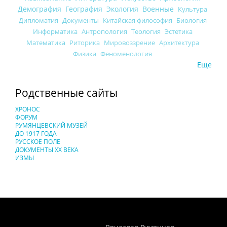
Демография
География
Экология
Военные
Культура
Дипломатия
Документы
Китайская философия
Биология
Информатика
Антропология
Теология
Эстетика
Математика
Риторика
Мировоззрение
Архитектура
Физика
Феноменология
Еще
Родственные сайты
ХРОНОС
ФОРУМ
РУМЯНЦЕВСКИЙ МУЗЕЙ
ДО 1917 ГОДА
РУССКОЕ ПОЛЕ
ДОКУМЕНТЫ XX ВЕКА
ИЗМЫ
Понятия И Категории - Исторический Проект ХРОНОС