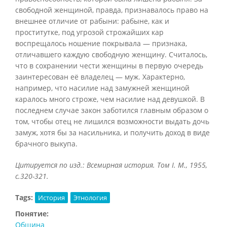
свободной женщиной, правда, признавалось право на
внешнее отличие от рабыни: рабыне, как и
проститутке, под угрозой строжайших кар
воспрещалось ношение покрывала — признака,
отличавшего каждую свободную женщину. Считалось,
что в сохранении чести женщины в первую очередь
заинтересован её владелец — муж. Характерно,
например, что насилие над замужней женщиной
каралось много строже, чем насилие над девушкой. В
последнем случае закон заботился главным образом о
том, чтобы отец не лишился возможности выдать дочь
замуж, хотя бы за насильника, и получить доход в виде
брачного выкупа.
Цитируется по изд.: Всемирная история. Том
I. М., 1955,
с.320-321.
Tags:
История
Этнология
Понятие:
Община