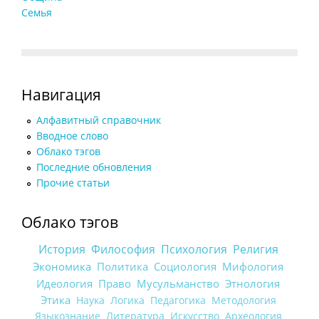
Семья
Навигация
Алфавитный справочник
Вводное слово
Облако тэгов
Последние обновления
Прочие статьи
Облако тэгов
История
Философия
Психология
Религия
Экономика
Политика
Социология
Мифология
Идеология
Право
Мусульманство
Этнология
Этика
Наука
Логика
Педагогика
Методология
Языкознание
Литература
Искусство
Археология