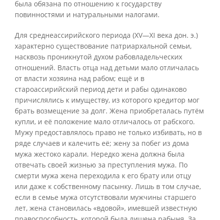
была обязана по отношению к государству
повинностями и натуральными налогами.
Для среднеассирийского периода (XV—XI века дон. э.)
характерно существование патриархальной семьи,
насквозь проникнутой духом рабовладельческих
отношений. Власть отца над детьми мало отличалась
от власти хозяина над рабом; ещё и в
староассирийский период дети и рабы одинаково
причислялись к имуществу, из которого кредитор мог
брать возмещение за долг. Жена приобреталась путём
купли, и её положение мало отличалось от рабского.
Мужу предоставлялось право не только избивать, но в
ряде случаев и калечить её; жену за побег из дома
мужа жестоко карали. Нередко жена должна была
отвечать своей жизнью за преступления мужа. По
смерти мужа жена переходила к его брату или отцу
или даже к собственному пасынку. Лишь в том случае,
если в семье мужа отсутствовали мужчины старшего
лет, жена становилась «вдовой», имевшей известную
правоспособность, которой была лишена рабыня. За