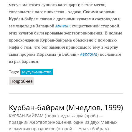
мусульманского лунного календаря); в этот месяц
совершается паломничество - хаджж. Своими корнями
Курбан-байрам связан с древними культами скотоводов и
земледельцев Западной
; существенной стороной
Аравии
этих культов были кровавые жертвоприношения. В исламе
происхождение Курбан-байрама объяснено с помощью
мифа о том, что бог заменил приносимого ему в жертву
сына пророка Ибрахима (в Библии -
) посланным
Авраама
из рая бараном.
Tags:
Мусульманство
Подробнее
о Курбан-байрам (СИЭ, 1965)
Курбан-байрам (Мчедлов, 1999)
КУРБАН-БАЙРАМ (тюрк.), идаль-адха (араб.) —
праздник Жертвоприношения, один из двух главных
исламских праздников (второй — Ураза-байрам),