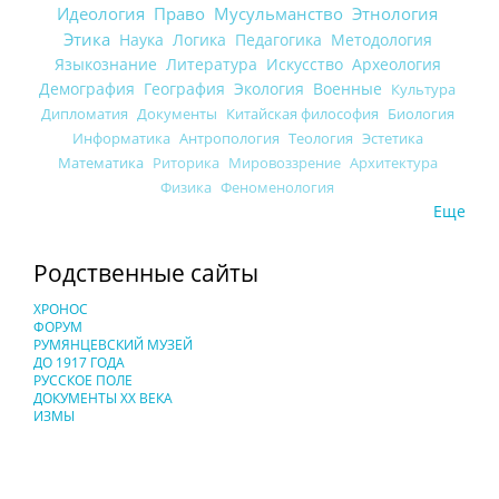
Идеология
Право
Мусульманство
Этнология
Этика
Наука
Логика
Педагогика
Методология
Языкознание
Литература
Искусство
Археология
Демография
География
Экология
Военные
Культура
Дипломатия
Документы
Китайская философия
Биология
Информатика
Антропология
Теология
Эстетика
Математика
Риторика
Мировоззрение
Архитектура
Физика
Феноменология
Еще
Родственные сайты
ХРОНОС
ФОРУМ
РУМЯНЦЕВСКИЙ МУЗЕЙ
ДО 1917 ГОДА
РУССКОЕ ПОЛЕ
ДОКУМЕНТЫ XX ВЕКА
ИЗМЫ