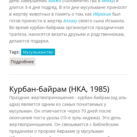
день завершения
Хаджа
(паломничества в
Мекку
) и
длится 3-4 дня подряд. В эти дни мусульмане приносят
в жертву животных в память о том, как
Ибрахим
был
готов принести в жертву
Аллаху
своего сына Исмаила.
Во время курбан-байрама организуется праздничная
трапеза, наносятся визиты друзьям и родственникам,
делаются подарки
.
Tags:
Мусульманство
Подробнее
о Курбан-байрам (Гогоберидзе, 2009)
Курбан-байрам (НКА, 1985)
Праздник жертвоприношения - курбан-байрам (ид аль-
адха) является одним из самых почитаемых у
мусульман. Он отмечается через 70 дней после
окончания поста уразы (10-е зуль-хиджжа). Это день
жертвоприношения. Он связывается с библейским
преданием о пророке Аврааме (у мусульман