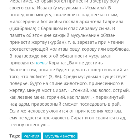
Ибрагиме), который хотел принести в жертву богу
своего сына Исаака (у мусульман - Исмаила). В
последнюю минуту, сжалившись над несчастным,
милосердный бог якобы послал архангела Гавриила
(Джабраила) с барашком и спас Аврааму сына. В
память об этом дне каждый мусульманин обязан
принести жертву (курбан), т. е. зарезать при чтении
соответствующей молитвы овцу, корову или верблюда.
В подтверждение этой обязанности мусульман
приводятся
аяты
Корана: „Вам не достичь
благочестия, пока не будете делать пожертвований из
того, что любите" (3, 86). Среди мусульман существует
поверье, будто на спине животного, принесенного в
жертву, минуя мост Сират, - „тонкий, как волос, острый,
как лезвие меча, горячий, как пламя", - перекинутый
над адом, правоверный сможет последовать в рай.
Если же человек уклонится от при-несения жертвы,
ему не удастся пре-одолеть Сират и он свалится в ад,
геенну огненную...
Tags:
Религия
Мусульманство