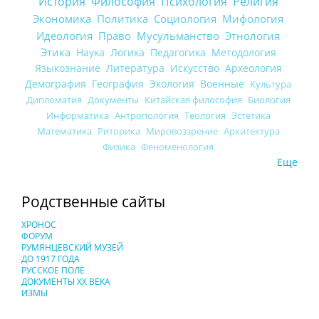
История
Философия
Психология
Религия
Экономика
Политика
Социология
Мифология
Идеология
Право
Мусульманство
Этнология
Этика
Наука
Логика
Педагогика
Методология
Языкознание
Литература
Искусство
Археология
Демография
География
Экология
Военные
Культура
Дипломатия
Документы
Китайская философия
Биология
Информатика
Антропология
Теология
Эстетика
Математика
Риторика
Мировоззрение
Архитектура
Физика
Феноменология
Еще
Родственные сайты
ХРОНОС
ФОРУМ
РУМЯНЦЕВСКИЙ МУЗЕЙ
ДО 1917 ГОДА
РУССКОЕ ПОЛЕ
ДОКУМЕНТЫ XX ВЕКА
ИЗМЫ