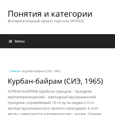
Понятия и категории
Вспомогательный проект портала ХРОНОС
Menu
Вы здесь
Главная
» Курбан-байрам (СИЭ, 1965)
Курбан-байрам (СИЭ, 1965)
КУРБАН-БАЙРАМ (арабско-турецкое - праздник
жертвоприношения) - ежегодный мусульманский
праздник, справляемый 10-го зу-ль-хиджа (12-го
месяца мусульманского лунного календаря); в этот
месяц совершается паломничество - хаджж. Своими