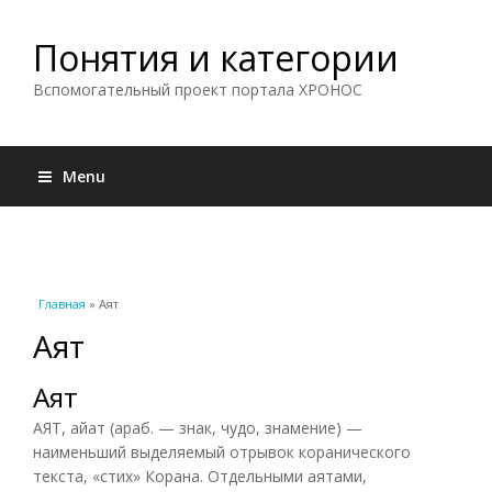
Понятия и категории
Вспомогательный проект портала ХРОНОС
Menu
Вы здесь
Главная
» Аят
Аят
Аят
АЯТ, айат (араб. — знак, чудо, знамение) —
наименьший выделяемый отрывок коранического
текста, «стих» Корана. Отдельными аятами,