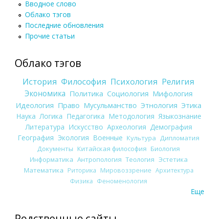
Вводное слово
Облако тэгов
Последние обновления
Прочие статьи
Облако тэгов
История
Философия
Психология
Религия
Экономика
Политика
Социология
Мифология
Идеология
Право
Мусульманство
Этнология
Этика
Наука
Логика
Педагогика
Методология
Языкознание
Литература
Искусство
Археология
Демография
География
Экология
Военные
Культура
Дипломатия
Документы
Китайская философия
Биология
Информатика
Антропология
Теология
Эстетика
Математика
Риторика
Мировоззрение
Архитектура
Физика
Феноменология
Еще
Родственные сайты