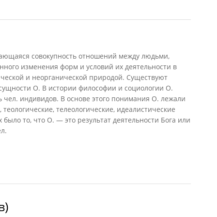
ющаяся совокупность отношений между людьми,
нного изменения форм и условий их деятельности в
ической и неорганической природой. Существуют
ущности О. В истории философии и социологии О.
ь чел. индивидов. В основе этого понимания О. лежали
 теологические, телеологические, идеалистические
было то, что О. — это результат деятельности Бога или
л.
в)