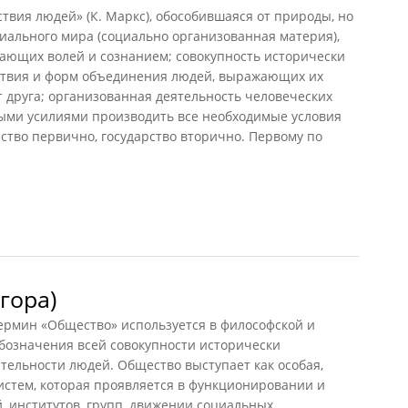
вия людей» (К. Маркс), обособившаяся от природы, но
риального мира (социально организованная материя),
дающих волей и сознанием; совокупность исторически
ствия и форм объединения людей, выражающих их
 друга; организованная деятельность человеческих
ными усилиями производить все необходимые условия
ство первично, государство вторично. Первому по
гора)
рмин «Общество» используется в философской и
обозначения всей совокупности исторически
тельности людей. Общество выступает как особая,
истем, которая проявляется в функционировании и
, институтов, групп, движении социальных