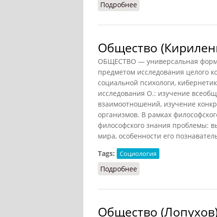
Подробнее
о Природа и общество
Общество (Кирилен
ОБЩЕСТВО — универсальная форма
предметом исследования целого ко
социальной психологи, кибернетик
исследования О.: изучение всеобщ
взаимоотношений, изучение конкр
организмов. В рамках философског
философского знания проблемы: 
мира, особенности его познавател
Tags:
Социология
Подробнее
о Общество (Кириленко
Общество (Лопухов