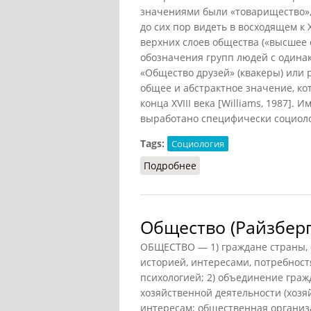
значениями были «товарищество»,
до сих пор видеть в восходящем к 
верхних слоев общества («высшее 
обозначения групп людей с одина
«Общество друзей» (квакеры) или
общее и абстрактное значение, ко
конца XVIII века [Williams, 1987]. 
выработано специфически социоло
Tags:
Социология
Подробнее
о Общество (Гидденс, С
Общество (Райзберг
ОБЩЕСТВО — 1) граждане страны, е
историей, интересами, потребност
психологией; 2) объединение гра
хозяйственной деятельности (хозя
интересам; общественная организа