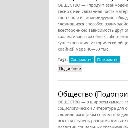
ОБЩЕСТВО — «продукт взаимодейст
тесно с ней связанная часть мате
состоящая из индивидуумов, обла
сложившихся способов взаимодей
всестороннюю зависимость друг от
коллективов, способных собствен
существования. Исторически обще
крайней мере 40—60 тыс.
Tags:
Социология
Психология
Подробнее
о Общество (Лопухов)
Общество (Подопри
ОБЩЕСТВО — в широком смысле те
социологической литературе для 
сложившихся форм совместной дея
высшая ступень развития живых с
развитии социальных организаций