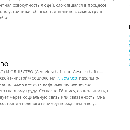
ретная совокупность людей, сложившаяся в процессе
ьно устойчивая общность индивидов, семей, групп,
объе
2012)
тво
И ОБЩЕСТВО (Gemeinschaft und Gesellschaft) —
ской («чистой») социологии
Ф. Тённиса
, идеально-
ивоположные «чистые» формы человеческой
о главному труду. Согласно Тённису, социальность, в
твует через социальную связь или связанность. Она
в состоянии волевого взаимоутверждения и когда
о