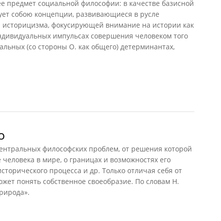
 предмет социальной философии: в качестве базисной
ует собою концепции, развивающиеся в русле
и историцизма, фокусирующей внимание на истории как
ндивидуальных импульсах совершения человеком того
ральных (со стороны О. как общего) детерминантах,
о
ентральных философских проблем, от решения которой
 человека в мире, о границах и возможностях его
исторического процесса и др. Только отличая себя от
ожет понять собственное своеобразие. По словам Н.
природа».