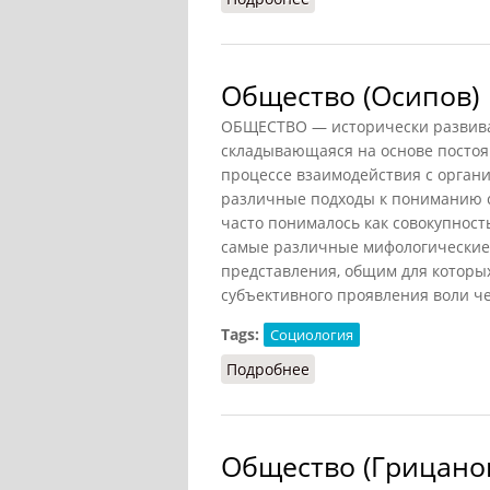
Общество (Осипов)
ОБЩЕСТВО — исторически развива
складывающаяся на основе постоя
процессе взаимодействия с орган
различные подходы к пониманию с
часто понималось как совокупност
самые различные мифологические,
представления, общим для которых 
субъективного проявления воли че
Tags:
Социология
Подробнее
о Общество (Осипов)
Общество (Грицано