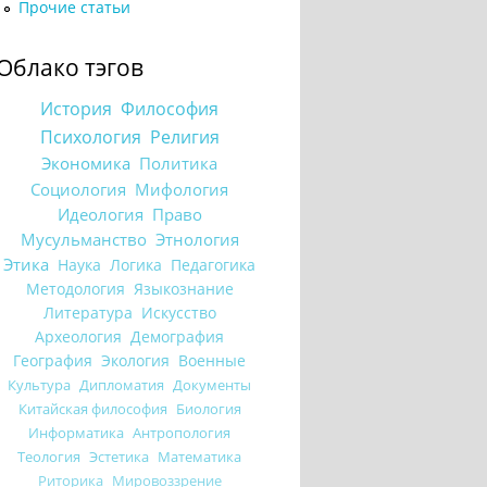
Прочие статьи
Облако тэгов
История
Философия
Психология
Религия
Экономика
Политика
Социология
Мифология
Идеология
Право
Мусульманство
Этнология
Этика
Наука
Логика
Педагогика
Методология
Языкознание
Литература
Искусство
Археология
Демография
География
Экология
Военные
Культура
Дипломатия
Документы
Китайская философия
Биология
Информатика
Антропология
Теология
Эстетика
Математика
Риторика
Мировоззрение