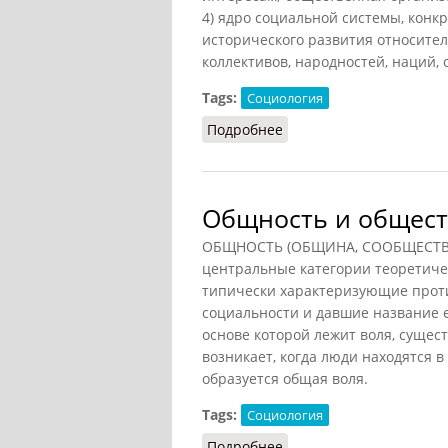
4) ядро социальной системы, конк
исторического развития относител
коллективов, народностей, наций, 
Tags:
Социология
Подробнее
о Общество (Райзберг, 
Общность и общес
ОБЩНОСТЬ (ОБЩИНА, СООБЩЕСТВО) 
центральные категории теоретиче
типически характеризующие прот
социальности и давшие название ег
основе которой лежит воля, сущес
возникает, когда люди находятся 
образуется общая воля.
Tags:
Социология
Подробнее
о Общность и обществ