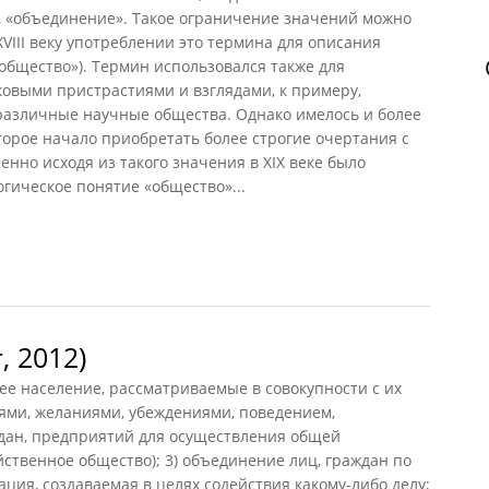
 «объединение». Такое ограничение значений можно
XVIII веку употреблении это термина для описания
общество»). Термин использовался также для
ковыми пристрастиями и взглядами, к примеру,
 различные научные общества. Однако имелось и более
торое начало приобретать более строгие очертания с
Именно исходя из такого значения в XIX веке было
гическое понятие «общество»...
аттон Ф, 2018)
, 2012)
е население, рассматриваемые в совокупности с их
ями, желаниями, убеждениями, поведением,
ждан, предприятий для осуществления общей
йственное общество); 3) объединение лиц, граждан по
ция, создаваемая в целях содействия какому-либо делу;