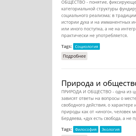
ОБЩЕСТВО - понятие, фиксирующее
категориальной структуры фундир
социального реализма; в традици
истории духа и на имманентных и
или иного поступка, а не на интег
практически не употребляется.
Tags:
Социология
Подробнее
о Общество (Грицанов)
Природа и обществ
ПРИРОДА И ОБЩЕСТВО - одна из ц
зависят ответы на вопросы о месте
свободного действия, о характере 
природы как от «иного», человек м
Бердяева, «дух есть свобода, а не 
Tags:
Философия
Экология