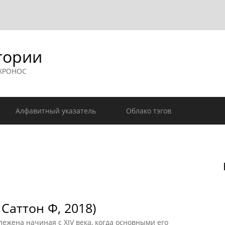
гории
 ХРОНОС
Алфавитный указатель
Облако тэгов
Саттон Ф, 2018)
ежена начиная с XIV века, когда основными его