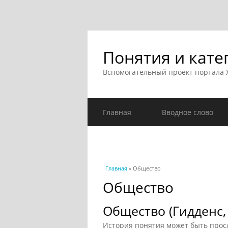
Понятия и кате
Вспомогательный проект портала
Главная
Вводное слово
Вы здесь
Главная
» Общество
Общество
Общество (Гидденс, 
История понятия может быть просл