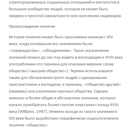
структурированных социальных отношений и институтов в
большом сообществе людей, которое не может быть
сведено к простой совокупности или скоплению индивидов.
Происхождение понятия
История понятия может быть прослежена начиная с XIV
века, когда основными его значениями были
«товарищество», «объединение». Такое ограничение
значений можно до сих пор видеть в восходящем к XVIII веку
употреблении это термина для описания верхних слоев
общества («высшее общество»). Термин использовался
также для обозначения групп людей с одинаковыми
пристрастиями и взглядами, к примеру, «Общество друзей»
(квакеры) или различные научные общества. Однако
имелось и более общее и абстрактное значение, которое
начало приобретать более строгие очертания с конца XVIII
века [Williams, 1987]. Именно исходя из такого значения в
XIX веке было выработано специфически социологическое
понятие «общество».