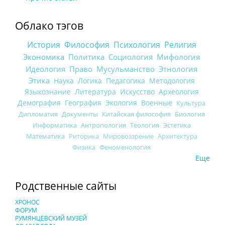
Облако тэгов
История
Философия
Психология
Религия
Экономика
Политика
Социология
Мифология
Идеология
Право
Мусульманство
Этнология
Этика
Наука
Логика
Педагогика
Методология
Языкознание
Литература
Искусство
Археология
Демография
География
Экология
Военные
Культура
Дипломатия
Документы
Китайская философия
Биология
Информатика
Антропология
Теология
Эстетика
Математика
Риторика
Мировоззрение
Архитектура
Физика
Феноменология
Еще
Родственные сайты
ХРОНОС
ФОРУМ
РУМЯНЦЕВСКИЙ МУЗЕЙ