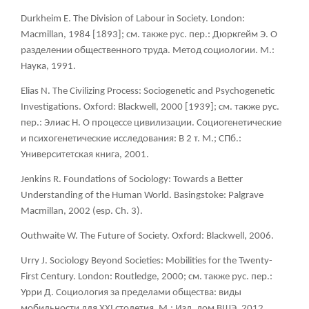
Durkheim Е. The Division of Labour in Society. London:
Macmillan, 1984 [1893]; см. также рус. пер.: Дюркгейм Э. О
разделении общественного труда. Метод социологии. М.:
Наука, 1991.
Elias N. The Civilizing Process: Sociogenetic and Psychogenetic
Investigations. Oxford: Blackwell, 2000 [1939]; см. также рус.
пер.: Элиас Н. О процессе цивилизации. Социогенетические
и психогенетические исследования: В 2 т. М.; СПб.:
Университетская книга, 2001.
Jenkins R. Foundations of Sociology: Towards a Better
Understanding of the Human World. Basingstoke: Palgrave
Macmillan, 2002 (esp. Ch. 3).
Outhwaite W. The Future of Society. Oxford: Blackwell, 2006.
Urry J. Sociology Beyond Societies: Mobilities for the Twenty-
First Century. London: Routledge, 2000; см. также рус. пер.:
Урри Д. Социология за пределами общества: виды
мобильности для XXI столетия. М.: Изд. дом ВШЭ, 2012.