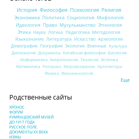
История
Философия
Психология
Религия
Экономика
Политика
Социология
Мифология
Идеология
Право
Мусульманство
Этнология
Этика
Наука
Логика
Педагогика
Методология
Языкознание
Литература
Искусство
Археология
Демография
География
Экология
Военные
Культура
Дипломатия
Документы
Китайская философия
Биология
Информатика
Антропология
Теология
Эстетика
Математика
Риторика
Мировоззрение
Архитектура
Физика
Феноменология
Еще
Родственные сайты
ХРОНОС
ФОРУМ
РУМЯНЦЕВСКИЙ МУЗЕЙ
ДО 1917 ГОДА
РУССКОЕ ПОЛЕ
ДОКУМЕНТЫ XX ВЕКА
ИЗМЫ