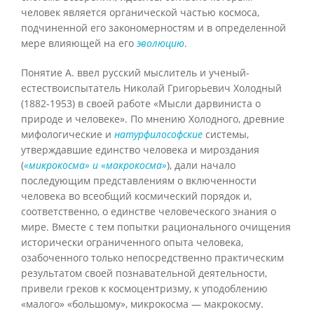
человек является органической частью космоса,
подчиненной его закономерностям и в определенной
мере влияющей на его
эволюцию
.
Понятие А. ввел русский мыслитель и ученый-
естествоиспытатель Николай Григорьевич Холодный
(1882-1953) в своей работе «Мысли дарвиниста о
природе и человеке». По мнению Холодного, древние
мифологические и
натурфилософские
системы,
утверждавшие единство человека и мироздания
(
«микрокосма» и «макрокосма»
), дали начало
последующим представлениям о включенности
человека во всеобщий космический порядок и,
соответственно, о единстве человеческого знания о
мире. Вместе с тем попытки рационального очищения
исторически ограниченного опыта человека,
озабоченного только непосредственно практическим
результатом своей познавательной деятельности,
привели греков к космоцентризму, к уподоблению
«малого» «большому», микрокосма — макрокосму.