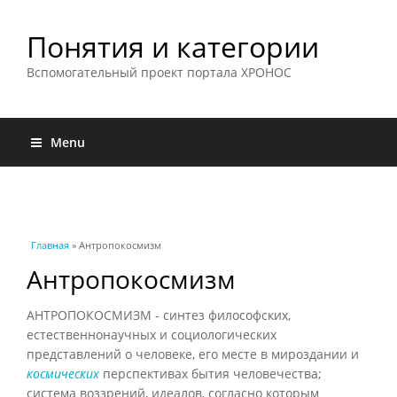
Понятия и категории
Вспомогательный проект портала ХРОНОС
Menu
Вы здесь
Главная
» Антропокосмизм
Антропокосмизм
АНТРОПОКОСМИЗМ - синтез философских,
естественнонаучных и социологических
представлений о человеке, его месте в мироздании и
космических
перспективах бытия человечества;
система воззрений, идеалов, согласно которым