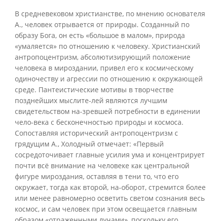
В средневековом христианстве, по мнению основателя
А., человек отрывается от природы. Созданный по
образу Бога, он есть «большое в малом», природа
«умаляется» по отношению к человеку. Христианский
антропоцентризм, абсолютизирующий положение
человека в мироздании, привел его к космическому
одиночеству и агрессии по отношению к окружающей
среде. Пантеистические мотивы в творчестве
позднейших мыслите-лей являются лучшим
свидетельством на-зревшей потребности в единении
чело-века с бесконечностью природы и космоса.
Сопоставляя исторический антропоцентризм с
грядущим А., Холодный отмечает: «Первый
сосредоточивает главные усилия ума и концентрирует
почти всё внимание на человеке как центральной
фигуре мироздания, оставляя в тени то, что его
окружает, тогда как второй, на-оборот, стремится более
или менее равномерно осветить светом сознания весь
космос, и сам человек при этом освещается главным
образом «отраженными лучами», поскольку его