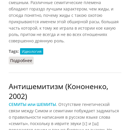
смешным. Различные семитические племена
обладают гораздо лучшим характером, чем жиды, и
отсюда понятно, почему жиды с такою охотою
прикрываются именем этой обширной расы, большая
часть которой, к тому же играла в истории кое какую
роль, притом не всегда и не во всех отношениях
совершенно дрянную роль.
Tags:
Идеология
Подробнее
о Антисемитизм (Евгений Дюринг)
Антишемитизм (Кононенко,
2002)
СЕМИТЫ или ШЕМИТЫ
. Отсутствие генетической
связи между Симом и семитами побуждает задуматься
о правильности написания в русском языке слова
«семиты», поскольку в иврите звуки [с] и [ш]
передаются одним и тем же буквенным знаком. Но