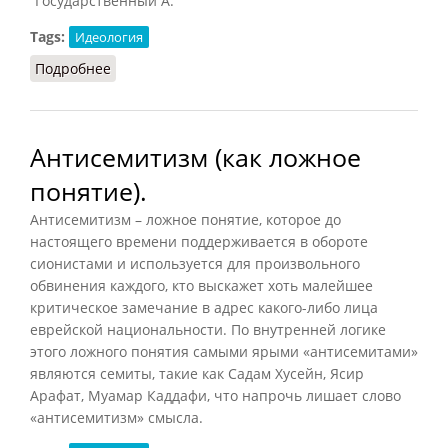
“Государственный А.
Tags:
Идеология
Подробнее
о Антисемитизм (полемическое)
Антисемитизм (как ложное
понятие).
Антисемитизм – ложное понятие, которое до
настоящего времени поддерживается в обороте
сионистами и используется для произвольного
обвинения каждого, кто выскажет хоть малейшее
критическое замечание в адрес какого-либо лица
еврейской национальности. По внутренней логике
этого ложного понятия самыми ярыми «антисемитами»
являются семиты, такие как Садам Хусейн, Ясир
Арафат, Муамар Каддафи, что напрочь лишает слово
«антисемитизм» смысла.