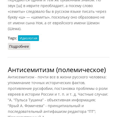
звук [ш] в иврите преобладает, а посему слово
«семиты» следовало бы в русском языке писать через
букву «ш» — «шемиты», поскольку оно образовано не
от имени сына Ноя, а от еврейского имени Шемон
(Шема).
Tags:
Идеология
Подробнее
о Антишемитизм (Кононенко, 2002)
Антисемитизм (полемическое)
Антисемитизм - почти все в жизни русского человека:
упоминание точных исторических фактов,
противление русофобии, постановка проблемы о роли
евреев в истории России и т. п. и т. д. Частные случаи:
“А. “Пульса Тушина” - объективная информация;
“Ярый А. Фомичева” - принципиальный и
последовательный антифашизм редактора “ПТ”;