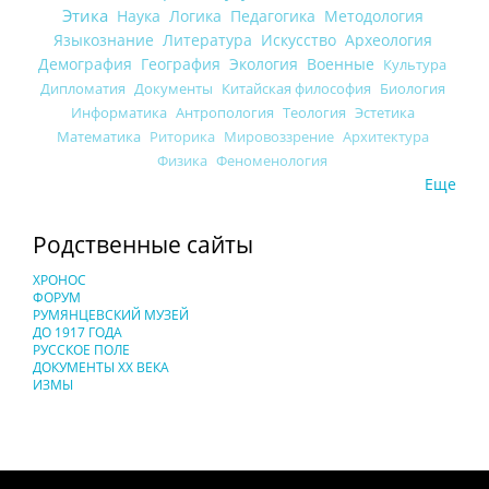
Этика
Наука
Логика
Педагогика
Методология
Языкознание
Литература
Искусство
Археология
Демография
География
Экология
Военные
Культура
Дипломатия
Документы
Китайская философия
Биология
Информатика
Антропология
Теология
Эстетика
Математика
Риторика
Мировоззрение
Архитектура
Физика
Феноменология
Еще
Родственные сайты
ХРОНОС
ФОРУМ
РУМЯНЦЕВСКИЙ МУЗЕЙ
ДО 1917 ГОДА
РУССКОЕ ПОЛЕ
ДОКУМЕНТЫ XX ВЕКА
ИЗМЫ