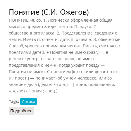
Понятие (С.И. Ожегов)
ПОНЯТИЕ, -я, ср. 1. Логически оформленная общая
мысль о предмете, идея чего-н. П. науки. П.
общественного класса. 2. Представление, сведения о
чём-н. Иметь п. о чём-н. Дать п. о чём-н. 3. обычно мн.
Способ, уровень понимания чего-н. Писать, считаясь с
понятиями детей. + Понятия не имею (разг.) — в
реплике употр. в знач.: не знаю, не имею
представления о чём-н. Когда уходит поезд? —
Понятия не имею. С понятием (кто-н. или делает что-
н.; прост.) — понимает (об умном человеке) или со
знанием дела (делает что-н.). || прил. понятийный,
-ая, -ое (к 1 знач ; спец.).
Tags:
Логика
Подробнее
о Понятие (С.И. Ожегов)