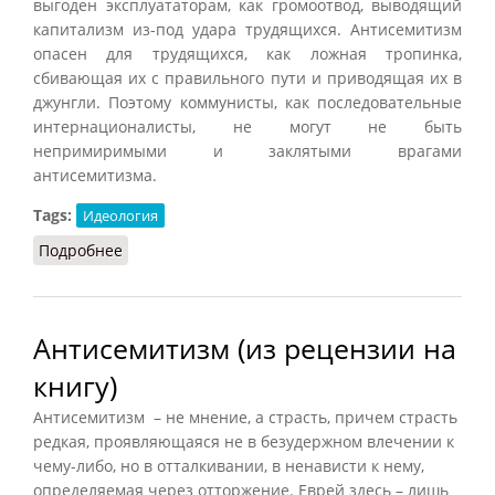
выгоден эксплуататорам, как громоотвод, выводящий
капитализм из-под удара трудящихся. Антисемитизм
опасен для трудящихся, как ложная тропинка,
сбивающая их с правильного пути и приводящая их в
джунгли. Поэтому коммунисты, как последовательные
интернационалисты, не могут не быть
непримиримыми и заклятыми врагами
антисемитизма.
Tags:
Идеология
Подробнее
о И.В. Сталин. Об антисемитизме.
Антисемитизм (из рецензии на
книгу)
Антисемитизм – не мнение, а страсть, причем страсть
редкая, проявляющаяся не в безудержном влечении к
чему-либо, но в отталкивании, в ненависти к нему,
определяемая через отторжение. Еврей здесь – лишь