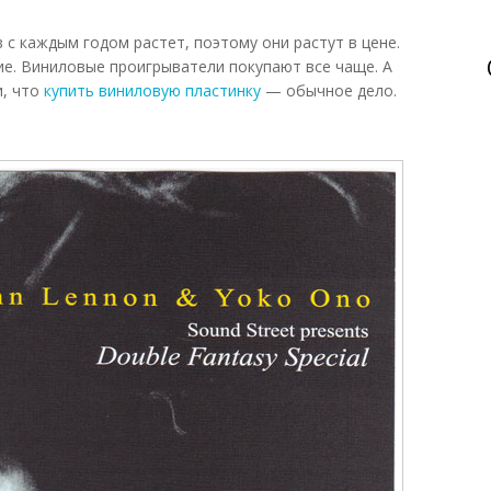
с каждым годом растет, поэтому они растут в цене.
е. Виниловые проигрыватели покупают все чаще. А
и, что
купить виниловую пластинку
— обычное дело.