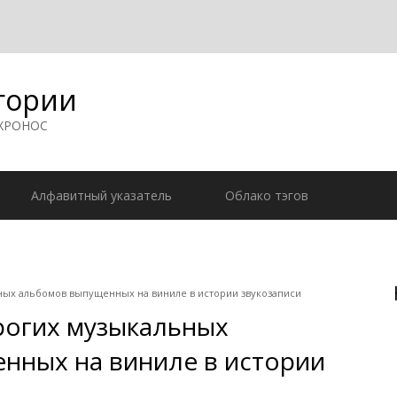
гории
 ХРОНОС
Алфавитный указатель
Облако тэгов
ных альбомов выпущенных на виниле в истории звукозаписи
рогих музыкальных
нных на виниле в истории