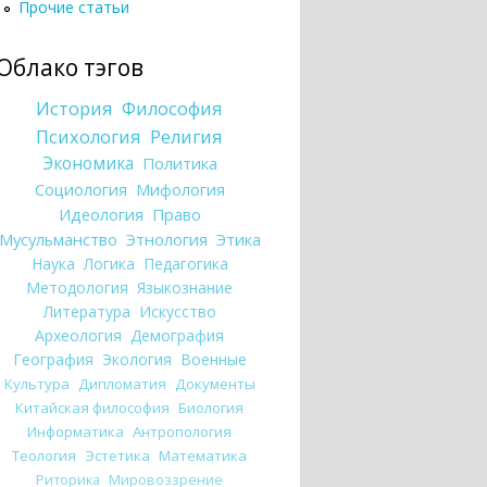
Прочие статьи
Облако тэгов
История
Философия
Психология
Религия
Экономика
Политика
Социология
Мифология
Идеология
Право
Мусульманство
Этнология
Этика
Наука
Логика
Педагогика
Методология
Языкознание
Литература
Искусство
Археология
Демография
География
Экология
Военные
Культура
Дипломатия
Документы
Китайская философия
Биология
Информатика
Антропология
Теология
Эстетика
Математика
Риторика
Мировоззрение