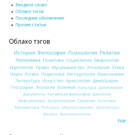
Вводное слово
Облако тэгов
Последние обновления
Прочие статьи
Облако тэгов
История
Философия
Психология
Религия
Экономика
Политика
Социология
Мифология
Идеология
Право
Мусульманство
Этнология
Этика
Наука
Логика
Педагогика
Методология
Языкознание
Литература
Искусство
Археология
Демография
География
Экология
Военные
Культура
Дипломатия
Документы
Китайская философия
Биология
Информатика
Антропология
Теология
Эстетика
Математика
Риторика
Мировоззрение
Архитектура
Физика
Феноменология
Еще