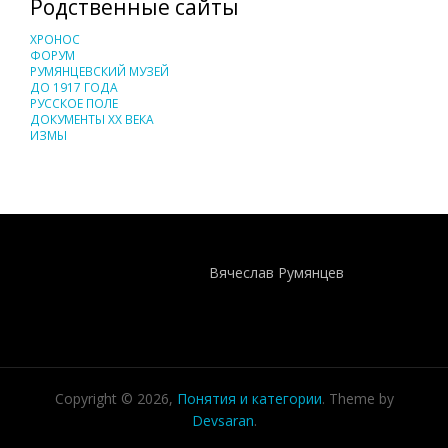
Родственные сайты
ХРОНОС
ФОРУМ
РУМЯНЦЕВСКИЙ МУЗЕЙ
ДО 1917 ГОДА
РУССКОЕ ПОЛЕ
ДОКУМЕНТЫ XX ВЕКА
ИЗМЫ
Понятия И Категории - Исторический Проект ХРОНОС
WEB-редактор
Вячеслав Румянцев
Copyright © 2026,
Понятия и категории
. Theme by
Devsaran
.