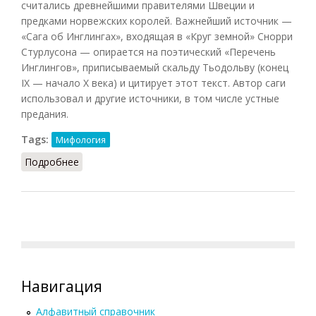
считались древнейшими правителями Швеции и
предками норвежских королей. Важнейший источник —
«Сага об Инглингах», входящая в «Круг земной» Снорри
Стурлусона — опирается на поэтический «Перечень
Инглингов», приписываемый скальду Тьодольву (конец
IX — начало X века) и цитирует этот текст. Автор саги
использовал и другие источники, в том числе устные
предания.
Tags:
Мифология
Подробнее
о Инглинги
Навигация
Алфавитный справочник