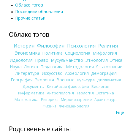
Облако тэгов
Последние обновления
Прочие статьи
Облако тэгов
История
Философия
Психология
Религия
Экономика
Политика
Социология
Мифология
Идеология
Право
Мусульманство
Этнология
Этика
Наука
Логика
Педагогика
Методология
Языкознание
Литература
Искусство
Археология
Демография
География
Экология
Военные
Культура
Дипломатия
Документы
Китайская философия
Биология
Информатика
Антропология
Теология
Эстетика
Математика
Риторика
Мировоззрение
Архитектура
Физика
Феноменология
Еще
Родственные сайты