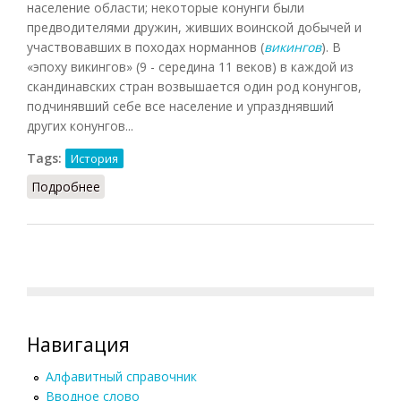
население области; некоторые конунги были
предводителями дружин, живших воинской добычей и
участвовавших в походах норманнов (
викингов
). В
«эпоху викингов» (9 - середина 11 веков) в каждой из
скандинавских стран возвышается один род конунгов,
подчинявший себе все население и упразднявший
других конунгов...
Tags:
История
Подробнее
о Конунг
Навигация
Алфавитный справочник
Вводное слово