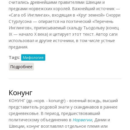
считались древнейшими правителями Швеции и
предками норвежских королей. Важнейший источник —
«Сага об Инглингах», входящая в «Круг земной» Снорри
Стурлусона — опирается на поэтический «Перечень
Инглингов», приписываемый скальду Тьодольву (конец
IX — начало X века) и цитирует этот текст. Автор саги
использовал и другие источники, в том числе устные
предания.
Tags:
Мифология
Подробнее
о Инглинги
Конунг
КОНУНГ (др.-норв. - konungr) - военный вождь, высший
представитель родовой знати у скандинавов в раннее
средневековье. В период, предшествовавший
политическому объединению в
Норвегии
, Дании и
Швеции, конунг возглавлял отдельное племя или