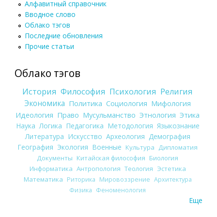
Алфавитный справочник
Вводное слово
Облако тэгов
Последние обновления
Прочие статьи
Облако тэгов
История
Философия
Психология
Религия
Экономика
Политика
Социология
Мифология
Идеология
Право
Мусульманство
Этнология
Этика
Наука
Логика
Педагогика
Методология
Языкознание
Литература
Искусство
Археология
Демография
География
Экология
Военные
Культура
Дипломатия
Документы
Китайская философия
Биология
Информатика
Антропология
Теология
Эстетика
Математика
Риторика
Мировоззрение
Архитектура
Физика
Феноменология
Еще