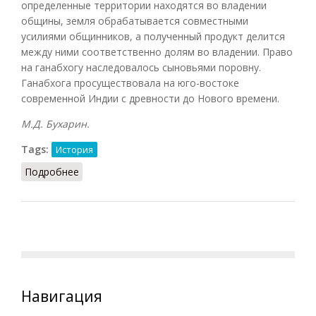
определенные территории находятся во владении
общины, земля обрабатывается совместными
усилиями общинников, а полученный продукт делится
между ними соответственно долям во владении. Право
на ганабхогу наследовалось сыновьями поровну.
Ганабхога просуществовала на юго-востоке
современной Индии с древности до Нового времени.
М.Д. Бухарин.
Tags:
История
Подробнее
о Ганабхога
Навигация