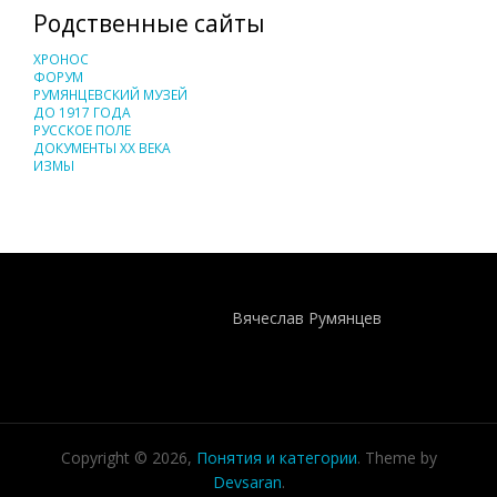
Родственные сайты
ХРОНОС
ФОРУМ
РУМЯНЦЕВСКИЙ МУЗЕЙ
ДО 1917 ГОДА
РУССКОЕ ПОЛЕ
ДОКУМЕНТЫ XX ВЕКА
ИЗМЫ
Понятия И Категории - Исторический Проект ХРОНОС
WEB-редактор
Вячеслав Румянцев
Copyright © 2026,
Понятия и категории
. Theme by
Devsaran
.