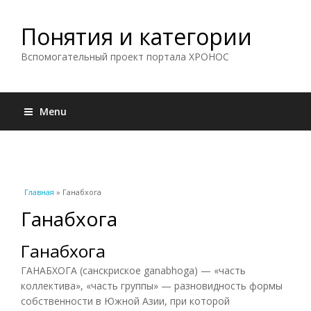
Понятия и категории
Вспомогательный проект портала ХРОНОС
Menu
Вы здесь
Главная
» Ганабхога
Ганабхога
Ганабхога
ГАНАБХОГА (санскриское ganabhoga) — «часть
коллектива», «часть группы» — разновидность формы
собственности в Южной Азии, при которой