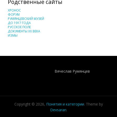
Родственные сайты
ХРОНОС
ФОРУМ
РУМЯНЦЕВСКИЙ МУЗЕЙ
ДО 1917 ГОДА
РУССКОЕ ПОЛЕ
ДОКУМЕНТЫ XX ВЕКА
ИЗМЫ
Понятия И Категории - Исторический Проект ХРОНОС
WEB-редактор
Вячеслав Румянцев
Copyright © 2026,
Понятия и категории
. Theme by
Devsaran
.