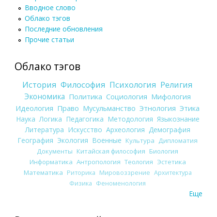
Вводное слово
Облако тэгов
Последние обновления
Прочие статьи
Облако тэгов
История
Философия
Психология
Религия
Экономика
Политика
Социология
Мифология
Идеология
Право
Мусульманство
Этнология
Этика
Наука
Логика
Педагогика
Методология
Языкознание
Литература
Искусство
Археология
Демография
География
Экология
Военные
Культура
Дипломатия
Документы
Китайская философия
Биология
Информатика
Антропология
Теология
Эстетика
Математика
Риторика
Мировоззрение
Архитектура
Физика
Феноменология
Еще