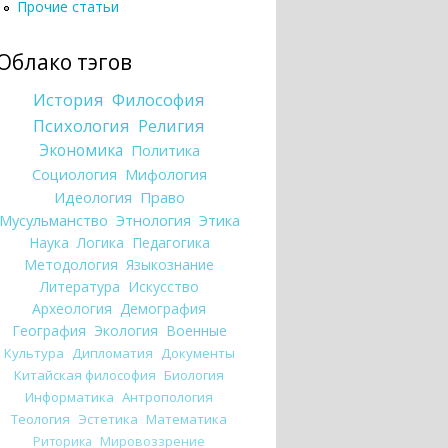
Прочие статьи
Облако тэгов
История
Философия
Психология
Религия
Экономика
Политика
Социология
Мифология
Идеология
Право
Мусульманство
Этнология
Этика
Наука
Логика
Педагогика
Методология
Языкознание
Литература
Искусство
Археология
Демография
География
Экология
Военные
Культура
Дипломатия
Документы
Китайская философия
Биология
Информатика
Антропология
Теология
Эстетика
Математика
Риторика
Мировоззрение