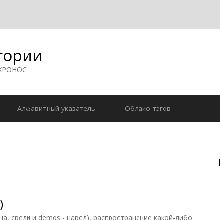
гории
 ХРОНОС
Алфавитный указатель
Облако тэгов
)
 на, среди и demos - народ), распространение какой-либо