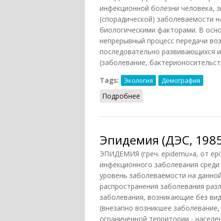
инфекционной болезни человека, 
(спорадической) заболеваемости н
биологическими факторами. В основ
непрерывный процесс передачи во
последовательно развивающихся и
(заболевание, бактерионосительств
Tags:
Экология
Демография
Подробнее
о Эпидемия (БСЭ, 1978)
Эпидемия (ДЭС, 1985
ЭПИДЕМИЯ (греч. epidemu»a, от epi 
инфекционного заболевания среди
уровень заболеваемости на данной
распространения заболевания раз
заболевания, возникающие без вид
(внезапно возникшее заболевание,
ограниченной территории - населен