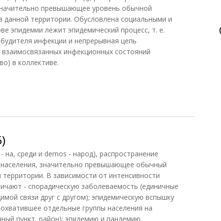
значительно превышающее уровень обычной
а данной территории. Обусловлена социальными и
е эпидемии лежит эпидемический процесс, т. е.
збудителя инфекции и непрерывная цепь
 взаимосвязанных инфекционных состояний
о) в коллективе.
)
- на, среди и demos - народ), распространение
 населения, значительно превышающее обычный
 территории. В зависимости от интенсивности
личают - спорадическую заболеваемость (единичные
имой связи друг с другом); эпидемическую вспышку
 охватившее отдельные группы населения на
ный пункт, район); эпидемию и пандемию.