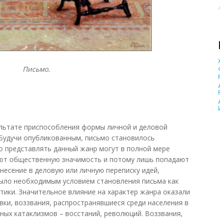
Письмо.
ультате приспособления формы личной и деловой
 Будучи опубликованным, письмо становилось
го представлять данный жанр могут в полной мере
еют общественную значимость и потому лишь попадают
несение в деловую или личную переписку идей,
было необходимым условием становления письма как
ики. Значительное влияние на характер жанра оказали
ки, воззвания, распространявшиеся среди населения в
ых катаклизмов – восстаний, революций. Воззвания,