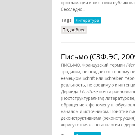
прокламации и листовки публиковал
бесследно...
Tags:
Литература
Подробнее
о Письмо как жанр
Письмо (СЗФ.ЭС, 200
ПИСЬМО. Французский термин
l'écr
традиции, не поддается точному пер
немецком Schrift или Schreiben тер
реальность, не сводимую к интенци
Деррида
l'écriture
почти равнозначно
(Постструктурализм) литературове
обращение к феномену п. обусловл
началом и источником. Понятие пи
деконструктивизма (реконструкция
«присутствия» - по аналогии с дер