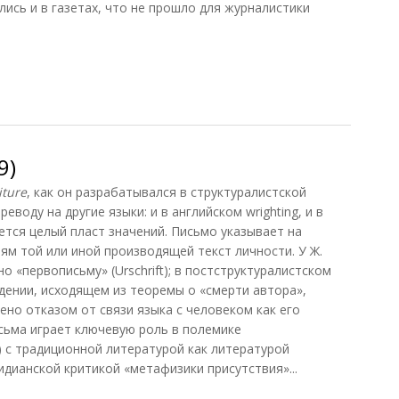
ись и в газетах, что не прошло для журналистики
9)
iture
, как он разрабатывался в структуралистской
еводу на другие языки: и в английском wrighting, и в
яется целый пласт значений. Письмо указывает на
ям той или иной производящей текст личности. У Ж.
 «первописьму» (Urschrift); в постструктуралистском
дении, исходящем из теоремы о «смерти автора»,
ено отказом от связи языка с человеком как его
сьма играет ключевую роль в полемике
) с традиционной литературой как литературой
ридианской критикой «метафизики присутствия»...