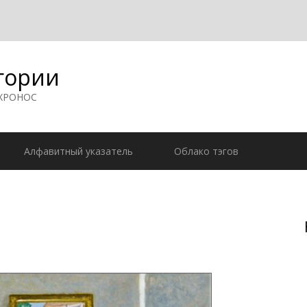
гории
 ХРОНОС
Алфавитный указатель
Облако тэгов