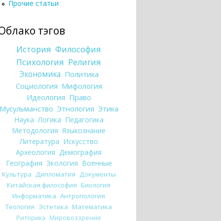
Прочие статьи
Облако тэгов
История
Философия
Психология
Религия
Экономика
Политика
Социология
Мифология
Идеология
Право
Мусульманство
Этнология
Этика
Наука
Логика
Педагогика
Методология
Языкознание
Литература
Искусство
Археология
Демография
География
Экология
Военные
Культура
Дипломатия
Документы
Китайская философия
Биология
Информатика
Антропология
Теология
Эстетика
Математика
Риторика
Мировоззрение