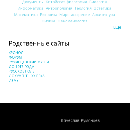
Документы
Китайская философия
Биология
Информатика
Антропология
Теология
Эстетика
Математика
Риторика
Мировоззрение
Архитектура
Физика
Феноменология
Еще
Родственные сайты
ХРОНОС
ФОРУМ
РУМЯНЦЕВСКИЙ МУЗЕЙ
ДО 1917 ГОДА
РУССКОЕ ПОЛЕ
ДОКУМЕНТЫ XX ВЕКА
ИЗМЫ
Понятия И Категории - Исторический Проект ХРОНОС
WEB-редактор
Вячеслав Румянцев