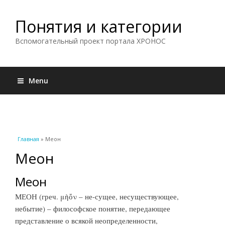
Понятия и категории
Вспомогательный проект портала ХРОНОС
Menu
Вы здесь
Главная
» Меон
Меон
Меон
МЕОН (греч. μὴὄν – не-сущее, несуществующее,
небытие) – философское понятие, передающее
представление о всякой неопределенности,