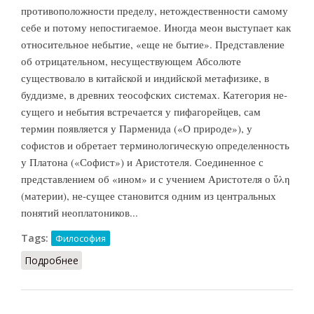
противоположности пределу, нетождественности самому
себе и потому непостигаемое. Иногда меон выступает как
относительное небытие, «еще не бытие». Представление
об отрицательном, несуществующем Абсолюте
существовало в китайской и индийской метафизике, в
буддизме, в древних теософских системах. Категория не-
сущего и небытия встречается у пифагорейцев, сам
термин появляется у Парменида («О природе»), у
софистов и обретает терминологическую определенность
у Платона («Софист») и Аристотеля. Соединенное с
представлением об «ином» и с учением Аристотеля о ὕλη
(материи), не-сущее становится одним из центральных
понятий неоплатоников...
Tags:
Философия
Подробнее
о Меон