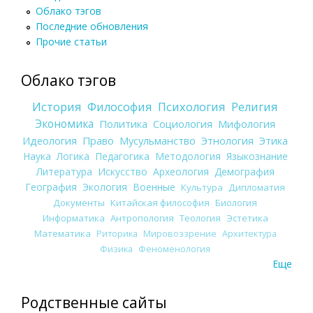
Облако тэгов
Последние обновления
Прочие статьи
Облако тэгов
История
Философия
Психология
Религия
Экономика
Политика
Социология
Мифология
Идеология
Право
Мусульманство
Этнология
Этика
Наука
Логика
Педагогика
Методология
Языкознание
Литература
Искусство
Археология
Демография
География
Экология
Военные
Культура
Дипломатия
Документы
Китайская философия
Биология
Информатика
Антропология
Теология
Эстетика
Математика
Риторика
Мировоззрение
Архитектура
Физика
Феноменология
Еще
Родственные сайты