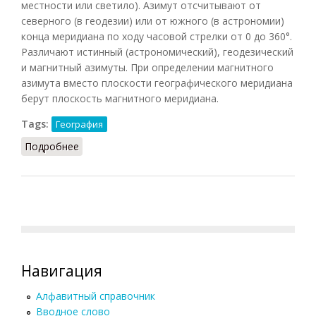
местности или светило). Азимут отсчитывают от
северного (в геодезии) или от южного (в астрономии)
конца меридиана по ходу часовой стрелки от 0 до 360°.
Различают истинный (астрономический), геодезический
и магнитный азимуты. При определении магнитного
азимута вместо плоскости географического меридиана
берут плоскость магнитного меридиана.
Tags:
География
Подробнее
о Азимут
Навигация
Алфавитный справочник
Вводное слово