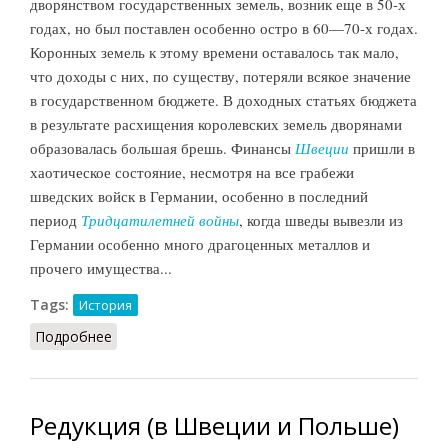
дворянством государственных земель, возник еще в 50-х
годах, но был поставлен особенно остро в 60—70-х годах.
Коронных земель к этому времени оставалось так мало,
что доходы с них, по существу, потеряли всякое значение
в государственном бюджете. В доходных статьях бюджета
в результате расхищения королевских земель дворянами
образовалась большая брешь. Финансы
Швеции
пришли в
хаотическое состояние, несмотря на все грабежи
шведских войск в Германии, особенно в последний
период
Тридцатилетней войны
, когда шведы вывезли из
Германии особенно много драгоценных металлов и
прочего имущества...
Tags:
История
Подробнее
о Редукция: начало борьбы
Редукция (в Швеции и Польше)