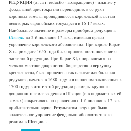
РЕДУКЦИЯ (от лат. reductio - возвращение) - изъятие у
феодальной аристократии перешедших в ее руки
коронных земель, проводившееся королевской властью
некоторых европейских государств в 16-17 веках.
Наибольшее значение и размеры приобрела редукция в
Швеции
во 2-й половине 17 века, имевшая целью
укрепление королевского абсолютизма. При короле Карле
X на риксдаге 1655 года было принято постановление о
частичной редукции. При Карле XI, опиравшемся на
мелкопоместное дворянство, бюргерство и верхушку
крестьянства, была проведена так называемая большая
редукция, начатая в 1680 году и в основном законченная к
1700 году; в итоге этой редукции размеры крупного
дворянского землевладения в Швеции (и в подвластных ей
землях) сократились по сравнению с 1-й половины 17 века
приблизительно вдвое. Результатом редукции было
значительное упрочение феодально-абсолютистского
режима в Швеции...