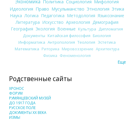
Экономика
Политика
Социология
Мифология
Идеология
Право
Мусульманство
Этнология
Этика
Наука
Логика
Педагогика
Методология
Языкознание
Литература
Искусство
Археология
Демография
География
Экология
Военные
Культура
Дипломатия
Документы
Китайская философия
Биология
Информатика
Антропология
Теология
Эстетика
Математика
Риторика
Мировоззрение
Архитектура
Физика
Феноменология
Еще
Родственные сайты
ХРОНОС
ФОРУМ
РУМЯНЦЕВСКИЙ МУЗЕЙ
ДО 1917 ГОДА
РУССКОЕ ПОЛЕ
ДОКУМЕНТЫ XX ВЕКА
ИЗМЫ