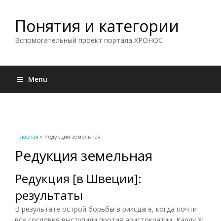
Понятия и категории
Вспомогательный проект портала ХРОНОС
Menu
Вы здесь
Главная
» Редукция земельная
Редукция земельная
Редукция [в Швеции]:
результаты
В результате острой борьбы в риксдаге, когда почти
все сословия выступили против аристократии, Карлу XI,