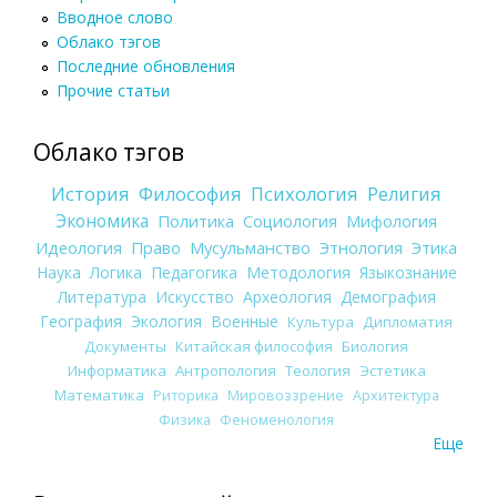
Вводное слово
Облако тэгов
Последние обновления
Прочие статьи
Облако тэгов
История
Философия
Психология
Религия
Экономика
Политика
Социология
Мифология
Идеология
Право
Мусульманство
Этнология
Этика
Наука
Логика
Педагогика
Методология
Языкознание
Литература
Искусство
Археология
Демография
География
Экология
Военные
Культура
Дипломатия
Документы
Китайская философия
Биология
Информатика
Антропология
Теология
Эстетика
Математика
Риторика
Мировоззрение
Архитектура
Физика
Феноменология
Еще