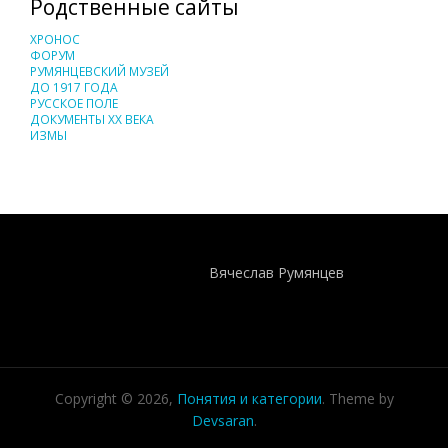
Родственные сайты
ХРОНОС
ФОРУМ
РУМЯНЦЕВСКИЙ МУЗЕЙ
ДО 1917 ГОДА
РУССКОЕ ПОЛЕ
ДОКУМЕНТЫ XX ВЕКА
ИЗМЫ
Понятия И Категории - Исторический Проект ХРОНОС
WEB-редактор
Вячеслав Румянцев
Copyright © 2026,
Понятия и категории
. Theme by
Devsaran
.