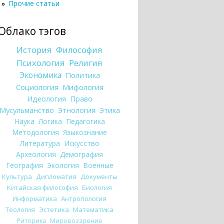
Прочие статьи
Облако тэгов
История
Философия
Психология
Религия
Экономика
Политика
Социология
Мифология
Идеология
Право
Мусульманство
Этнология
Этика
Наука
Логика
Педагогика
Методология
Языкознание
Литература
Искусство
Археология
Демография
География
Экология
Военные
Культура
Дипломатия
Документы
Китайская философия
Биология
Информатика
Антропология
Теология
Эстетика
Математика
Риторика
Мировоззрение