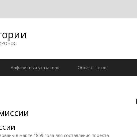
гории
 ХРОНОС
Алфавитный указатель
Облако тэгов
миссии
ссии
ны в марте 1859 года для составления проекта